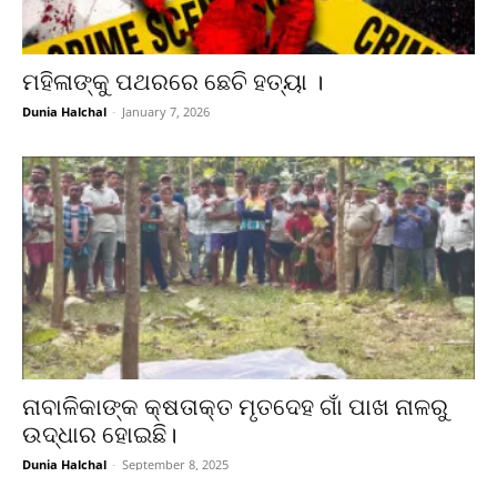
ମହିଳାଙ୍କୁ ପଥରରେ ଛେଚି ହତ୍ୟା ।
Dunia Halchal
-
January 7, 2026
ନାବାଳିକାଙ୍କ କ୍ଷତାକ୍ତ ମୃତଦେହ ଗାଁ ପାଖ ନାଳରୁ
ଉଦ୍ଧାର ହୋଇଛି।
Dunia Halchal
-
September 8, 2025