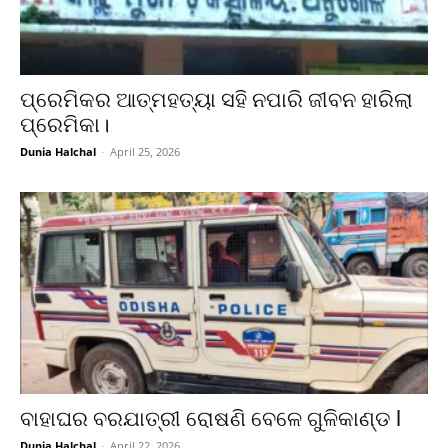
ପ୍ରେମିକର ଆତ୍ମହତ୍ୟା ସହି ନପାରି ଜୀବନ ହାରିଲା
ପ୍ରେମିକା।
Dunia Halchal
-
April 25, 2026
ବାହାଘର ବରଯାତ୍ରୀ ରୋଷଣି ବେଳେ ଗୁଳିକାଣ୍ଡ l
Dunia Halchal
-
April 22, 2026