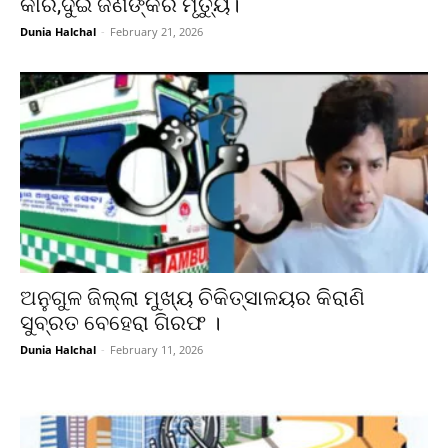
କାର,ଦୁଇ ଜଣଙ୍କର ମୃତ୍ୟୁ।
Dunia Halchal
-
February 21, 2026
ଅନୁଗୁଳ ଜିଲ୍ଲା ମୁଖ୍ୟ ଚିକିତ୍ସାଳୟର କିରାଣି
ସୁବ୍ରତ ବେହେରା ଗିରଫ ।
Dunia Halchal
-
February 11, 2026