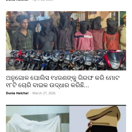
ଅନୁଗୋଳ ପୋଲିସ ୧୪ଜଣଙ୍କୁ ଗିରଫ କରି ମୋଟ
୧୮ଟି ଚୋରି ବାଇକ ଉଦ୍ଧାର କରିଛି...
Dunia Halchal
-
March 27, 2026