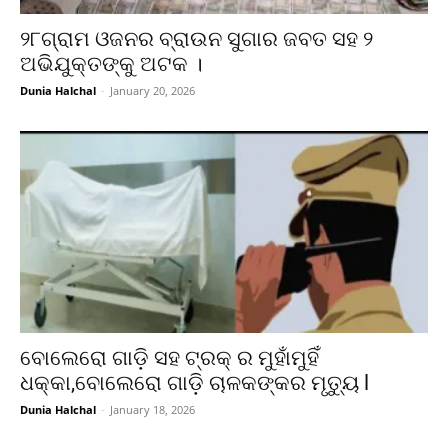
୨୮ଗ୍ରାମ ଓଜନର ବ୍ରାଉନ ସୁଗାର ଜବତ ସହ ୨
ଅଭିଯୁକ୍ତଙ୍କୁ ଅଟକ ।
Dunia Halchal
-
January 20, 2026
ବୋଲେରୋ ଗାଡ଼ି ସହ ଟ୍ରକ୍ ର ମୁହାଁମୁହିଁ
ଧକ୍କା,ବୋଲେରୋ ଗାଡ଼ି ଚାଳକଙ୍କର ମୃତ୍ୟୁ l
Dunia Halchal
-
January 18, 2026