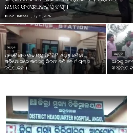
ନାମକ ଓଏସଆରଟିସି ବସ୍ ।
Dunia Halchal
-
July 21, 2026
ଅନୁଗୁଳ
ଅନୁଗୁଳ
ପ୍ରେମିକାର ଦାଦାଙ୍କୁ ପିଟିପିଟି ହତ୍ୟା କରିବା
ଅଭିଯୋଗରେ ୩ଜଣକୁ ଗିରଫ କରି କୋର୍ଟ ଚାଲାଣ
କାରକୁ ଜବ
କରାଯାଇଛି ।
୩୧ହଜାର ଟ