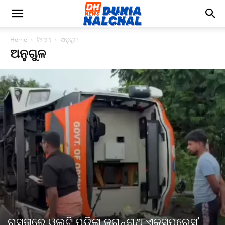
Home
ଜିଲ୍ଲା
ଅନୁଗୁଳ
ଅନୁଗୁଳ
ରାସ୍ତାରେ ଓଲଟି ପଡିଲା ଜଗନ୍ନାଥ ଏକ୍ସପ୍ରେସ’