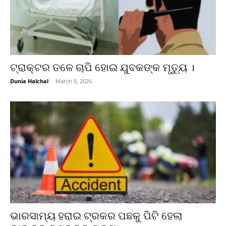
ଟ୍ରାକ୍ଟର ତଳେ ଚାପି ହୋଇ ଯୁବକଙ୍କ ମୃତ୍ୟୁ ।
Dunia Halchal
-
March 8, 2026
ଭାରସାମ୍ୟ ହରାଇ ଟ୍ରକର ପଛକୁ ପିଟି ହେଲା