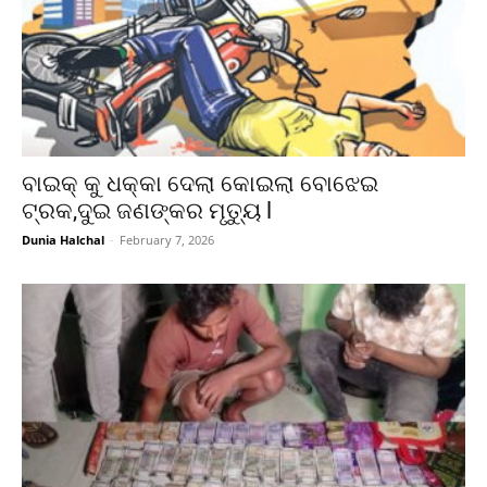
ବାଇକ୍ କୁ ଧକ୍କା ଦେଲା କୋଇଲା ବୋଝେଇ
ଟ୍ରକ,ଦୁଇ ଜଣଙ୍କର ମୃତ୍ୟୁ l
Dunia Halchal
-
February 7, 2026