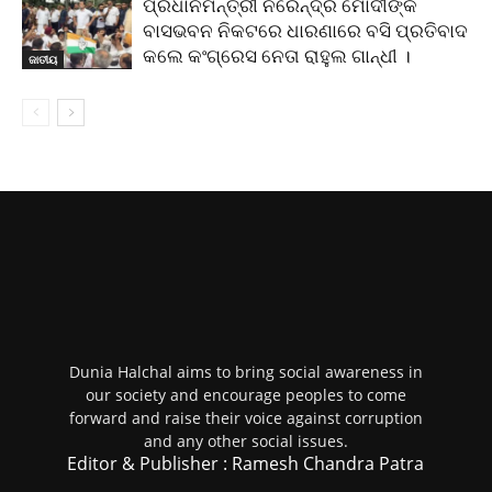
ପ୍ରଧାନମନ୍ତ୍ରୀ ନରେନ୍ଦ୍ର ମୋଦୀଙ୍କ
ବାସଭବନ ନିକଟରେ ଧାରଣାରେ ବସି ପ୍ରତିବାଦ
କଲେ କଂଗ୍ରେସ ନେତା ରାହୁଲ ଗାନ୍ଧୀ ।
ଜାତୀୟ
Dunia Halchal aims to bring social awareness in
our society and encourage peoples to come
forward and raise their voice against corruption
and any other social issues.
Editor & Publisher : Ramesh Chandra Patra