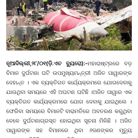
ନୂଆଦିଲ୍ଲୀ,୨୮/୦୧(ଡ଼ି.ଏଚ ବ୍ୟୁରୋ):-
ମହାରାଷ୍ଟ୍ରରେ ବଡ଼
ବିମାନ ଦୁର୍ଘଟଣା ଘଟି ଉପମୁଖ୍ୟମନ୍ତ୍ରୀ ଅଜିତ ପାୱାରଙ୍କ
ଦେହାନ୍ତ । ଏକ ବ୍ୟକ୍ତିଗତ କାର୍ଯ୍ୟକ୍ରମରେ ଯୋଗଦେବାକୁ
ଯାଉଥିବା ସମୟରେ ଏହି ଅଘଟଣ ଘଟିଛି ।ଅଜିତ ପାୱାର ଏକ
ବ୍ୟକ୍ତିଗତ କାର୍ଯ୍ୟକ୍ରମରେ ଯୋଗ ଦେବାକୁ ଯାଇଥିଲେ ।
ଫେରିବା ସମୟରେ ବିମାନଟି ବାରାମତିରେ ଅବତରଣ କରୁଥିବା
ବେଳେ ଦୁର୍ଘଟଣାଗ୍ରସ୍ତ ହୋଇଥିବା ସୂଚନା ମିଳିଛି । ଅଜିତ
ପାୱାରଙ୍କ ସହ ବିମାନରେ ଥିବା ୬ଜଣଙ୍କର ମୃତ୍ୟୁ