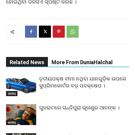
ହୋଇଥିବା ଡିଜିସିଏ ସ୍ପଷ୍ଟ କରିଛି ।
Related News
More From DuniaHalchal
ତୃତୀୟପକ୍ଷ ବୀମା ନଥିବା ଯାନଗୁଡ଼ିକ ଉପରେ
ସୁପ୍ରିମକୋର୍ଟର ବଡ଼ ପଦକ୍ଷେପ ।
ଜାତୀୟ
ଗୁଜରାଟରେ ଚାନ୍ଦିପୁରା ଭୂତାଣୁର ଆତଙ୍କ ।
ଜାତୀୟ