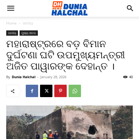
Home
ଜାତୀୟ
ଜାତୀୟ
ମୁଖ୍ୟ ଖବର
ମହାରାଷ୍ଟ୍ରରେ ବଡ଼ ବିମାନ
ଦୁର୍ଘଟଣା ଘଟି ଉପମୁଖ୍ୟମନ୍ତ୍ରୀ
ଅଜିତ ପାୱାରଙ୍କ ଦେହାନ୍ତ ।
By
Dunia Halchal
-
January 28, 2026
40