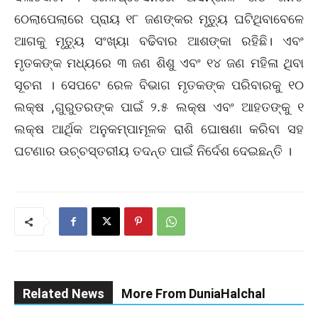
ଠେଲାପେଲାରେ ପ୍ରାୟ ୧୮ ଜଣଙ୍କର ମୃତ୍ୟୁ ଘଟିଥିବାବେଳେ
ଆଗକୁ ମୃତ୍ୟୁ ସଂଖ୍ୟା ବଢିବାର ଆଶଙ୍କା ରହିଛି। ଏବଂ
ମୃତକଙ୍କ ମଧ୍ୟରେ ୩ ଜଣ ଶିଶୁ ଏବଂ ୧୪ ଜଣ ମହିଳା ଥିବା
ସୂଚନା । ସେପଟେ ରେଳ ବିଭାଗ ମୃତକଙ୍କ ପରିବାରକୁ ୧୦
ଲକ୍ଷ ,ଗୁରୁତରଙ୍କ ପାଇଁ ୨.୫ ଲକ୍ଷ ଏବଂ ଆହତଙ୍କୁ ୧
ଲକ୍ଷ ଆର୍ଥିକ ଅନୁକମ୍ପାମୂଳକ ରାଶି ଘୋଷଣା କରିବା ସହ
ଘଟଣାର ଉଚ୍ଚସ୍ତରୀୟ ତଦନ୍ତ ପାଇଁ ନିର୍ଦେଶ ଦେଇଛନ୍ତି ।
Related News
More From DuniaHalchal