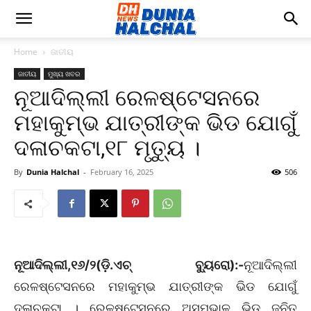
Home
ଜାତୀୟ
ଜାତୀୟ
ମୁଖ୍ୟ ଖବର
ନୂଆଦିଲ୍ଲୀ ରେଳଷ୍ଟେସନରେ
ମହାକୁମ୍ଭ ଯାତ୍ରୀଙ୍କ ଭିଡ ଯୋଗୁଁ
ଦଳାଚକଟା,୧୮ ମୃତ୍ୟୁ ।
By
Dunia Halchal
-
February 16, 2025
506
ନୂଆଦିଲ୍ଲୀ,୧୬/୨(ଡ଼ି.ଏଚ୍ ବ୍ୟୁରୋ):-
ନୂଆଦିଲ୍ଲୀ
ରେଳଷ୍ଟେସନରେ ମହାକୁମ୍ଭ ଯାତ୍ରୀଙ୍କ ଭିଡ ଯୋଗୁଁ
ଦଳାଚକଟା । ରେଳଷ୍ଟେସନରେ ଅସମ୍ଭାଳ ଭିଡ ଜନିତ