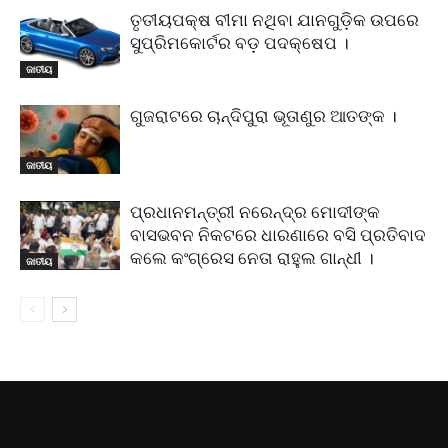
ତୃତୀୟପକ୍ଷ ବୀମା ନଥିବା ଯାନଗୁଡ଼ିକ ଉପରେ
ସୁପ୍ରିମକୋର୍ଟର ବଡ଼ ପଦକ୍ଷେପ ।
ଜାତୀୟ
ଗୁଜରାଟରେ ଚାନ୍ଦିପୁରା ଭୂତାଣୁର ଆତଙ୍କ ।
ଜାତୀୟ
ପ୍ରଧାନମନ୍ତ୍ରୀ ନରେନ୍ଦ୍ର ମୋଦୀଙ୍କ
ବାସଭବନ ନିକଟରେ ଧାରଣାରେ ବସି ପ୍ରତିବାଦ
କଲେ କଂଗ୍ରେସ ନେତା ରାହୁଲ ଗାନ୍ଧୀ ।
ଜାତୀୟ