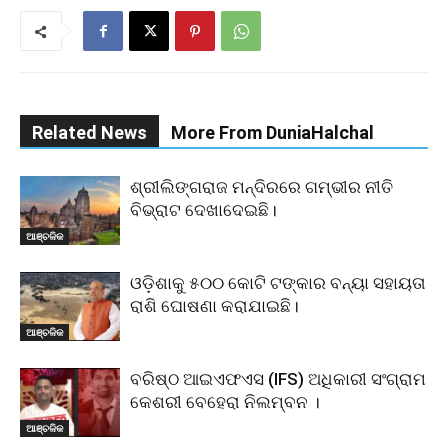
Related News
More From DuniaHalchal
ଶ୍ରୀଲିଙ୍ଗରାଜ ମନ୍ଦିରରେ ଗମ୍ଭୀର ନୀତି
ବିଭ୍ରାଟ ଦେଖାଦେଇଛି।
ଆଞ୍ଚଳିକ
ଓଡ଼ିଶାକୁ ୫୦୦ କୋଟି ଟଙ୍କାର ବନ୍ୟା ସହାୟତା
ରାଶି ଘୋଷଣା କରାଯାଇଛି।
ଆଞ୍ଚଳିକ
ବରିଷ୍ଠ ଆଇଏଫଏସ (IFS) ଅଧିକାରୀ ସଂଗ୍ରାମ
କେଶରୀ ବେହେରା ନିଲମ୍ବନ ।
ଆଞ୍ଚଳିକ