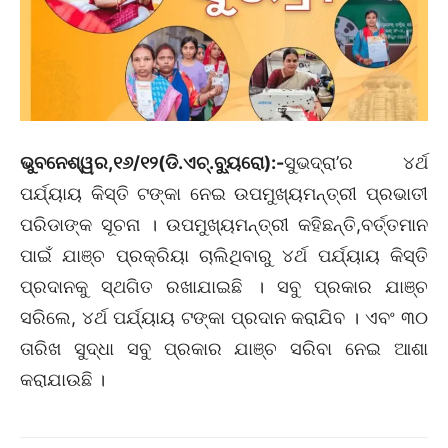
ଭୁବନେଶ୍ୱର,୧୬/୧୨(ଡି.ଏଚ୍.ବ୍ୟୁରୋ):-
ସୁଭଦ୍ରା’ର ୪ର୍ଥ
ପର୍ଯ୍ୟାୟ କିସ୍ତି ଟଙ୍କା ନେଇ ଉପମୁଖ୍ୟମନ୍ତ୍ରୀ ପ୍ରଭାତୀ
ପରିଡାଙ୍କ ସୂଚନା । ଉପମୁଖ୍ୟମନ୍ତ୍ରୀ କହିଛନ୍ତି,ବର୍ତ୍ତମାନ
ପାଇଁ ଯାଞ୍ଚ ପ୍ରକ୍ରିୟା ଚାଲିଥିବାରୁ ୪ର୍ଥ ପର୍ଯ୍ୟାୟ କିସ୍ତି
ପ୍ରଦାନକୁ ସ୍ଥଗିତ ରଖାଯାଇଛି । ସବୁ ପ୍ରକାର ଯାଞ୍ଚ
ସରିଲେ, ୪ର୍ଥ ପର୍ଯ୍ୟାୟ ଟଙ୍କା ପ୍ରଦାନ କରାଯିବ । ଏବଂ ୩୦
ତାରିଖ ସୁଦ୍ଧା ସବୁ ପ୍ରକାର ଯାଞ୍ଚ ସରିବା ନେଇ ଆଶା
କରାଯାଉଛି ।