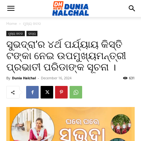
Home
ମୁଖ୍ୟ ଖବର
ମୁଖ୍ୟ ଖବର
ରାଜ୍ୟ
ସୁଭଦ୍ରା’ର ୪ର୍ଥ ପର୍ଯ୍ୟାୟ କିସ୍ତି
ଟଙ୍କା ନେଇ ଉପମୁଖ୍ୟମନ୍ତ୍ରୀ
ପ୍ରଭାତୀ ପରିଡାଙ୍କ ସୂଚନା ।
By
Dunia Halchal
-
December 16, 2024
631