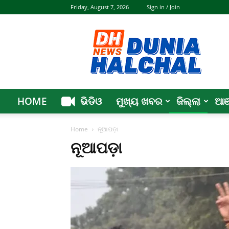
Friday, August 7, 2026
Sign in / Join
Dunia
Halchal
HOME
ଭିଡିଓ
ମୁଖ୍ୟ ଖବର
ଜିଲ୍ଲା
ଆଞ
Home
ନୂଆପଡ଼ା
ନୂଆପଡ଼ା