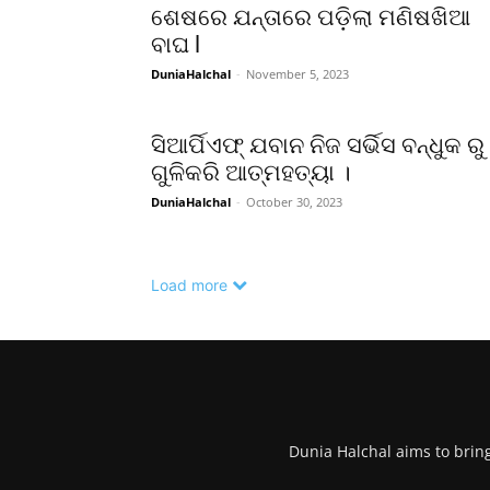
ଶେଷରେ ଯନ୍ତାରେ ପଡ଼ିଲା ମଣିଷଖିଆ
ବାଘ l
DuniaHalchal
-
November 5, 2023
ସିଆର୍ପିଏଫ୍ ଯବାନ ନିଜ ସର୍ଭିସ ବନ୍ଧୁକ ରୁ
ଗୁଳିକରି ଆତ୍ମହତ୍ୟା ।
DuniaHalchal
-
October 30, 2023
Load more
Dunia Halchal aims to brin