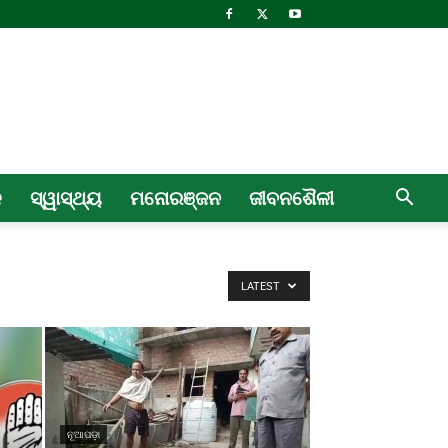
ଳ
ସ୍ୱାସ୍ଥ୍ୟ
ମନୋରଞ୍ଜନ
ଜୀବନଶୈଳୀ
LATEST
ନୂଆପଡ଼ା