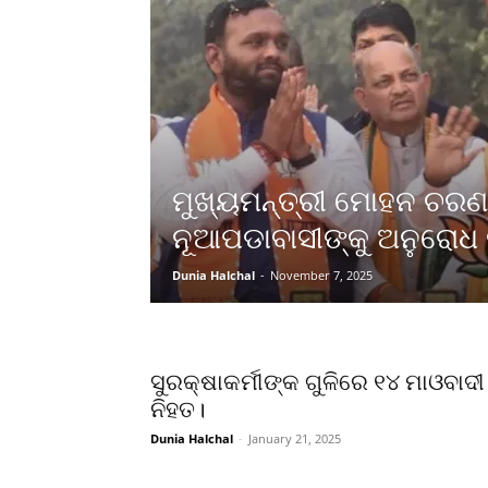
ମୁଖ୍ୟମନ୍ତ୍ରୀ ମୋହନ ଚରଣ
ନୂଆପଡାବାସୀଙ୍କୁ ଅନୁରୋଧ 
Dunia Halchal
-
November 7, 2025
ସୁରକ୍ଷାକର୍ମୀଙ୍କ ଗୁଳିରେ ୧୪ ମାଓବାଦୀ
ନିହତ।
Dunia Halchal
-
January 21, 2025