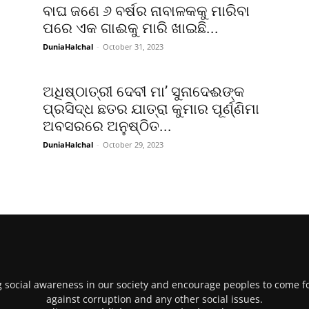
ବାଘ ଜଣେ ୬ ବର୍ଷର ନାବାଳକକୁ ମାରିବା
ପରେ ଏକ ଗାଈକୁ ମାରି ଖାଇଛି...
DuniaHalchal
-
October 31, 2023
ଅଧିଷ୍ଠାତ୍ରୀ ଦେବୀ ମା’ ସୁନାଦେଈଙ୍କ
ପ୍ରସିଦ୍ଧ ଛତର ଯାତ୍ରା କୁମାର ପୂର୍ଣ୍ଣିମା
ଅବସରରେ ଅନୁଷ୍ଠିତ...
DuniaHalchal
-
October 29, 2023
g social awareness in our society and encourage peoples to come fo
against corruption and any other social issues.