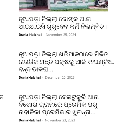
ନୂଆପଡ଼ା ଜିଲ୍ଲା ଜୋଙ୍କ ଥାନା
ଆଇଆଇସି ଗୁରୁଦେବ କର୍ମି ନିଲମ୍ବିତ।
Dunia Halchal
-
November 25, 2024
ନୂଆପଡ଼ା ଜିଲ୍ଲା ଖଡିଆଳଠାରେ ମିଳିତ
ନାଗରିକ ମଞ୍ଚ ପକ୍ଷରୁ ଆଜି ୧୨ଘଣ୍ଟିଆ
ବନ୍ଦ ଡାକରା...
DuniaHalchal
-
December 20, 2023
ଗତ
ନୂଆପଡ଼ା ଜିଲ୍ଲା ବେଲଟୁକୁରି ଥାନା
ବିଶୋରା ଗ୍ରାମରେ ପ୍ରେମିକ ଘରୁ
ନାବାଳିକା ପ୍ରେମିକାର ଝୁଲନ୍ତା...
DuniaHalchal
-
November 23, 2023