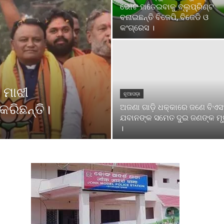
ଭୋଟ ହାତେଇବାକୁ ବ୍ଲୁପ୍ରିଣ୍ଟ
ବନାଇଛନ୍ତି ବିଜେପି, ବିଜେଡି ଓ
କଂଗ୍ରେସ ।
 ମାଝୀ
ନୂଆପଡ଼ା
କରିଛନ୍ତି।
ଅଜଣା ଗାଡ଼ି ଧକ୍କାରେ ଜଣେ ବିଏ
ଯବାନଙ୍କ ସମେତ ଦୁଇ ଜଣଙ୍କ ମୃତ
।