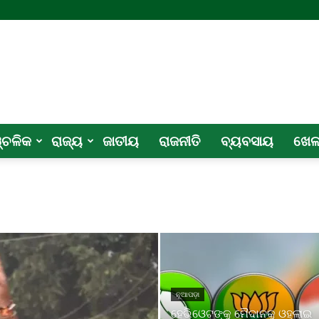
୍ଚଳିକ
ରାଜ୍ୟ
ଜାତୀୟ
ରାଜନୀତି
ବ୍ୟବସାୟ
ଖେ
ନୂଆପଡ଼ା
ହେଭିଓେଟଙ୍କୁ ମୈଦାନକୁ ଓହ୍ଲାଇ