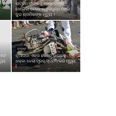
ଲାଟ୍ରିନ ଟାଙ୍କିରୁ ସେଣ୍ଟ୍ରିଙ୍ଗ
ଖୋଲିବା ବେଳେ ଶ୍ୱାସରୁଦ୍ଧ ହୋଇ
ଦୁଇ ଶ୍ରମିକଙ୍କ ମୃତ୍ୟୁ ।
ନୂଆପଡ଼ା
ସଏଫ
ନୂଆପଡା ଏକତା ଛକରେ ବାଇକକୁ
୍ୟୁ
ଧକ୍କା ଦେଲା ଟ୍ରକ୍,ସ୍ତ୍ରୀଙ୍କର ମୃତ୍ୟୁ
l