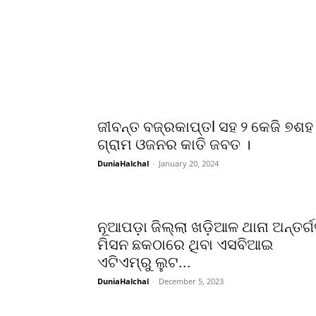
ଜୀବନ୍ତ ବଜ୍ରକାପ୍ତl ସହ ୨ କେଜି ୭ଶହ
ଗ୍ରାମ ଓଜନର କାତି ଜବତ ।
DuniaHalchal
-
January 20, 2024
ନୂଆପଡ଼ା ଜିଲ୍ଲା ଖଡ଼ିଆଳ ଥାନା ଅନ୍ତର୍
ମିସନ ଛକଠାରେ ଥିବା ଏସବିଆଇ
ଏଟିଏମ୍ରୁ ଲୁଟ...
DuniaHalchal
-
December 5, 2023