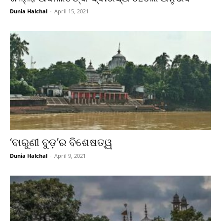
Dunia Halchal
-
April 15, 2021
‘ବାରୁଣୀ ବୁଡ଼’ର ବିଶେଷତ୍ୱ
Dunia Halchal
-
April 9, 2021