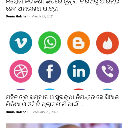
କରୋନା କଟକଣା ଭିତରେ ଜୁନ୍ ୨୮ ତାରିଖରୁ ଆରମ୍ଭ
ହେବ ଅମରନାଥ ଯାତ୍ରା
Dunia Halchal
-
March 28, 2021
ମହିଳାଙ୍କ ସମ୍ମାନ ଓ ସୁରକ୍ଷା ନିମନ୍ତେ ସୋସିଆଲ
ମିଡିଆ ଓ ଓଟିଟି ପ୍ଲାଟଫର୍ମ ପାଇଁ...
Dunia Halchal
-
February 25, 2021