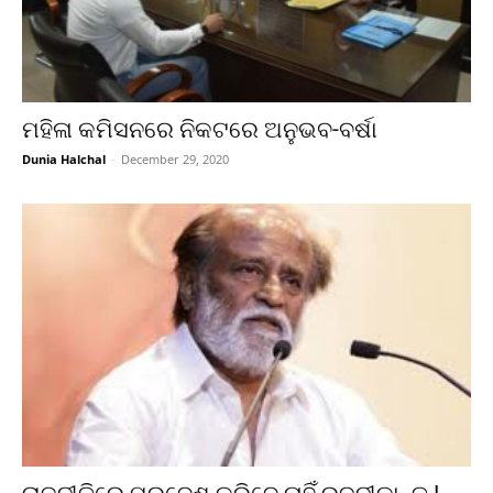
ମହିଳା କମିସନରେ ନିକଟରେ ଅନୁଭବ-ବର୍ଷା
Dunia Halchal
-
December 29, 2020