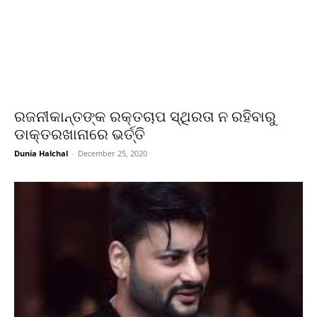
ରଜନୀକାନ୍ତଙ୍କ ରକ୍ତଚାପ ସ୍ଥିରତା ନ ରହିବାରୁ
ଡାକ୍ତରଖାନାରେ ଭର୍ତ୍ତି
Dunia Halchal
-
December 25, 2020