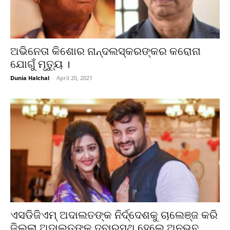
ଅଭିନେତା କିଶୋର ନାନ୍ଦଲସ୍କରଙ୍କର କରୋନା
ଯୋଗୁଁ ମୃତ୍ୟୁ ।
Dunia Halchal
-
April 20, 2021
ଏସଡିଜିଏମ୍ ଅଦାଲତଙ୍କ ନିର୍ଦ୍ଦେଶକୁ ଚାଲେଞ୍ଜ କରି
ଜିଲ୍ଲା ଅଦାଲତଙ୍କ ଦ୍ବାରସ୍ଥ ହେଲେ ଅନୁଭବ