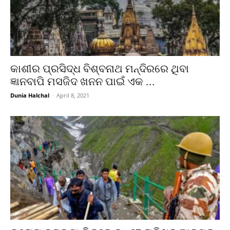
କାଶୀର ପ୍ରସିଦ୍ଧ ବିଶ୍ବନାଥ ମନ୍ଦିରରେ ଥିବା
ଜ୍ଞାନବାପି ମସଜିଦ ଖନନ ପାଇଁ ଏକ ...
Dunia Halchal
-
April 8, 2021