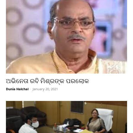
ଅଭିନେତା ରବି ମିଶ୍ରଙ୍କ ପରଲୋକ
Dunia Halchal
-
January 20, 2021