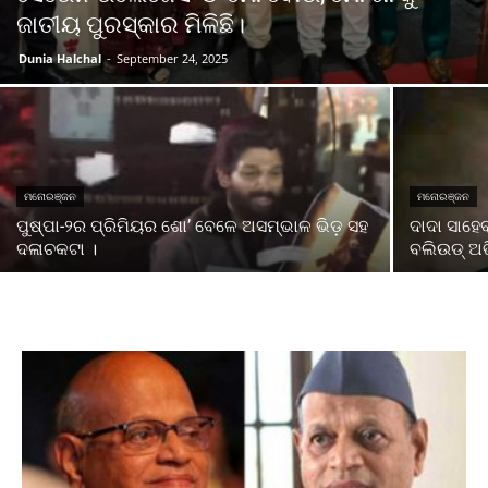
ଜାତୀୟ ପୁରସ୍କାର ମିଳିଛି।
Dunia Halchal
-
September 24, 2025
ମନୋରଞ୍ଜନ
ମନୋରଞ୍ଜନ
ପୁଷ୍ପା-୨ର ପ୍ରିମିୟର ଶୋ’ ବେଳେ ଅସମ୍ଭାଳ ଭିଡ଼ ସହ
ଦାଦା ସାହେ
ଦଳାଚକଟା ।
ବଲିଉଡ୍ ଅଭ