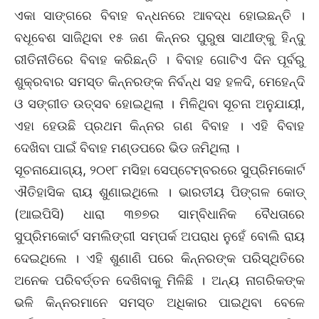
ଏକା ସାଙ୍ଗରେ ବିବାହ ବନ୍ଧନରେ ଆବଦ୍ଧ ହୋଇଛନ୍ତି ।
ବଧୂବେଶ ସାଜିଥିବା ୧୫ ଜଣ କିନ୍ନର ପୁରୁଷ ସାଥୀଙ୍କୁ ହିନ୍ଦୁ
ରୀତିନୀତିରେ ବିବାହ କରିଛନ୍ତି । ବିବାହ ଗୋଟିଏ ଦିନ ପୂର୍ବରୁ
ଶୁକ୍ରବାର ସମସ୍ତ କିନ୍ନରଙ୍କ ନିର୍ବନ୍ଧ ସହ ହଳଦି, ମେହେନ୍ଦି
ଓ ସଙ୍ଗୀତ ଉତ୍ସବ ହୋଇଥିଲା । ମିଳିଥିବା ସୂଚନା ଅନୁଯାୟୀ,
ଏହା ହେଉଛି ପ୍ରଥମ କିନ୍ନର ଗଣ ବିବାହ । ଏହି ବିବାହ
ଦେଖିବା ପାଇଁ ବିବାହ ମଣ୍ଡପରେ ଭିଡ ଜମିଥିଲା ।
ସୂଚନାଯୋଗ୍ୟ, ୨୦୧୮ ମସିହା ସେପ୍ଟେମ୍ବରରେ ସୁପ୍ରିମକୋର୍ଟ
ଐତିହାସିକ ରାୟ ଶୁଣାଇଥିଲେ । ଭାରତୀୟ ପିଙ୍ଗଳ କୋଡ୍
(ଆଇପିସି) ଧାରା ୩୭୭ର ସାମ୍ବିଧାନିକ ବୈଧତାରେ
ସୁପ୍ରିମକୋର୍ଟ ସମଲିଙ୍ଗୀ ସମ୍ପର୍କ ଅପରାଧ ନୁହେଁ ବୋଲି ରାୟ
ଦେଇଥିଲେ । ଏହି ଶୁଣାଣି ପରେ କିନ୍ନରଙ୍କ ପରିସ୍ଥିତିରେ
ଅନେକ ପରିବର୍ତ୍ତନ ଦେଖିବାକୁ ମିଳିଛି । ଅନ୍ୟ ନାଗରିକଙ୍କ
ଭଳି କିନ୍ନରମାନେ ସମସ୍ତ ଅଧିକାର ପାଇଥିବା ବେଳେ