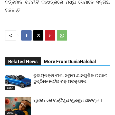
ବର୍ତ୍ତମାନ ରାଜନୀତି କ୍ଷେତ୍ରରେ ମଧ୍ୟ ସେମାନେ ସକ୍ରିୟ
ରହିଛନ୍ତି ।
Related News
More From DuniaHalchal
ତୃତୀୟପକ୍ଷ ବୀମା ନଥିବା ଯାନଗୁଡ଼ିକ ଉପରେ
ସୁପ୍ରିମକୋର୍ଟର ବଡ଼ ପଦକ୍ଷେପ ।
ଜାତୀୟ
ଗୁଜରାଟରେ ଚାନ୍ଦିପୁରା ଭୂତାଣୁର ଆତଙ୍କ ।
ଜାତୀୟ