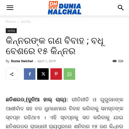
Home
ଜାତୀୟ
ଜାତୀୟ
କିନ୍ନରଙ୍କ ଗଣ ବିବାହ ; ବଧୂ
ବେଶରେ ୧୫ କିନ୍ନର
By
Dunia Halchal
-
April 1, 2019
326
ଛତିଶଗଡ,(ଦୁନିଆ ହାଲ୍ ଚାଲ୍):
ରୀତିନୀତି ଓ ଗୁରୁଜନଙ୍କ
ଆଶୀର୍ବାଦ ସହ ବଡ ଧୁମଧାମରେ ବିବାହ କରିବାକୁ ସମସ୍ତଙ୍କ
ସ୍ବପ୍ନ ରହିଥାଏ । ଏହି ସ୍ବପ୍ନକୁ ସତ କରିବାକୁ ଯାଇ
ଛତିଶଗଡର ରାଜଧାନୀ ରାୟପୁରରେ ଶନିବାର ୧୫ ଜଣ କିନ୍ନର