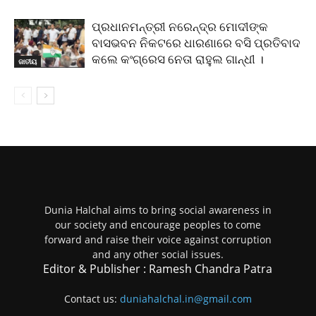
ପ୍ରଧାନମନ୍ତ୍ରୀ ନରେନ୍ଦ୍ର ମୋଦୀଙ୍କ
ବାସଭବନ ନିକଟରେ ଧାରଣାରେ ବସି ପ୍ରତିବାଦ
କଲେ କଂଗ୍ରେସ ନେତା ରାହୁଲ ଗାନ୍ଧୀ ।
ଜାତୀୟ
Dunia Halchal aims to bring social awareness in
our society and encourage peoples to come
forward and raise their voice against corruption
and any other social issues.
Editor & Publisher : Ramesh Chandra Patra
Contact us:
duniahalchal.in@gmail.com