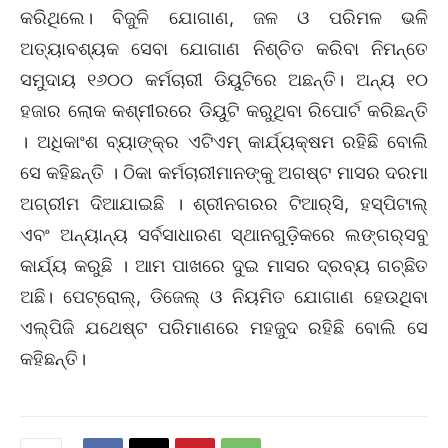
କରିଥିଲେ। ବିଜୁଳି ଯୋଗାଣ, ଜଳ ଓ ପରିମଳ ଭଳି
ଅତ୍ୟାବଶ୍ୟକ ସେବା ଯୋଗାଣ ନିଶ୍ଚିତ କରିବା ନିମନ୍ତେ
ସମୁଦାୟ ୧୬୦୦ କର୍ମଚାରୀ ଡିୟୁଟିରେ ଅଛନ୍ତି। ଅନ୍ୟ ୧୦
ହଜାର ଲୋକ କଶ୍ମୀରରେ ଡିୟୁଟି କରୁଥିବା ରିପୋର୍ଟ କରିଛନ୍ତି
। ଅଧିକାଂଶ ବ୍ୟାଙ୍କ୍‌ର ଏଟିଏମ୍‌ କାର୍ଯ୍ୟକ୍ଷମ ରହିଛି ବୋଲି
ସେ କହିଛନ୍ତି । ଠିକା କର୍ମଚାରୀମାନଙ୍କୁ ଅଗଷ୍ଟ ମାସର ଦରମା
ଅଗ୍ରୀମ ଦିଆଯାଇଛି । ଶ୍ରୀନଗରର ଟିଆର୍‌ସି, ହସ୍‌ପିଟାଲ୍‌
ଏବଂ ଅନ୍ୟାନ୍ୟ ସର୍ବସାଧାରଣ ସ୍ଥାନଗୁଡ଼ିକରେ ଲଙ୍ଗର୍‌ସବୁ
କାର୍ଯ୍ୟ କରୁଛି । ଆମ ପାଖରେ ଦୁଇ ମାସର ଦ୍ରବ୍ୟ ଗଚ୍ଛିତ
ଅଛି। ପେଟ୍ରୋଲ୍‌, ଡିଜେଲ୍‌ ଓ ନିୟମିତ ଯୋଗାଣ ହେଉଥିବା
ଏଲ୍‌ପିଜି ଯଥେଷ୍ଟ ପରିମାଣରେ ମହଜୁଦ ରହିଛି ବୋଲି ସେ
କହିଛନ୍ତି।