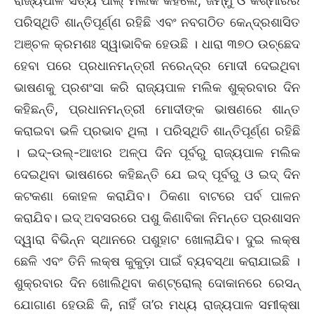
ରାଜ୍ୟପାଳ ସତ୍ୟ ପାଲ୍‌ ମଲିକ କହିଲେ, ଜମ୍ମୁ ଓ କଶ୍ମୀରର
ପରିସ୍ଥିତି ଶାନ୍ତିପୂର୍ଣ୍ଣ ରହିଛି ଏବଂ ନବଗଠିତ କେନ୍ଦ୍ରଶାସିତ
ଅଞ୍ଚଳ କ୍ରମଶଃ ସ୍ୱାଭାବିକ ହେଉଛି । ଧାରା ୩୭୦ ଉଚ୍ଛେଦ
ହେବା ପରେ ପ୍ରଧାନମନ୍ତ୍ରୀ ନରେନ୍ଦ୍ର ମୋଦୀ ଦେଇଥିବା
ଭାଷଣକୁ ପ୍ରଶଂସା କରି ରାଜ୍ୟପାଳ ମଲିକ ଶୁକ୍ରବାର ଦିନ
କହିଛନ୍ତି, ପ୍ରଧାନମନ୍ତ୍ରୀ ମୋଦୀଙ୍କ ଭାଷଣରେ ଶାନ୍ତ
କରାଇବା ଭଳି ପ୍ରଭାବ ଥିଲା । ପରିସ୍ଥିତି ଶାନ୍ତିପୂର୍ଣ୍ଣ ରହିଛି
। ଇଦ୍‌-ଉଲ୍‌-ଆଝାର ଅଳ୍ପ ଦିନ ପୂର୍ବରୁ ରାଜ୍ୟପାଳ ମଲିକ
ଦେଇଥିବା ଭାଷଣରେ କହିଛନ୍ତି ଯେ ଇଦ୍‌ ପୂର୍ବରୁ ଓ ଇଦ୍‌ ଦିନ
କଟକଣା କୋହଳ କରାଯିବ। ଠିକଣା ବାଟରେ ପର୍ବ ପାଳନ
କରାଯିବ। ଇଦ୍‌ ଅବସରରେ ପଶୁ କିଣାବିକା ନିମନ୍ତେ ପ୍ରଶାସନ
ଦ୍ୱାରା ବିଭିନ୍ନ ସ୍ଥାନରେ ପଶୁହାଟ ଖୋଲାଯିବ। ଦୁଇ ଲକ୍ଷ
ଛେଳି ଏବଂ ତିନି ଲକ୍ଷ କୁକୁଡ଼ା ପାଇଁ ବ୍ୟବସ୍ଥା କରାଯାଇଛି ।
ଶୁକ୍ରବାର ଦିନ ଖୋଲିଥିବା କଣ୍ଟ୍ରୋଲ୍‌ ଦୋକାନରେ ରେସନ୍‌
ଯୋଗାଣ ହେଉଛି କି, ନାହିଁ ତା’ର ମଧ୍ୟ ରାଜ୍ୟପାଳ ସମୀକ୍ଷା