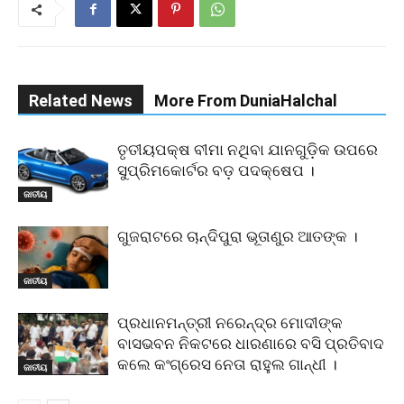
Related News
More From DuniaHalchal
ତୃତୀୟପକ୍ଷ ବୀମା ନଥିବା ଯାନଗୁଡ଼ିକ ଉପରେ
ସୁପ୍ରିମକୋର୍ଟର ବଡ଼ ପଦକ୍ଷେପ ।
ଜାତୀୟ
ଗୁଜରାଟରେ ଚାନ୍ଦିପୁରା ଭୂତାଣୁର ଆତଙ୍କ ।
ଜାତୀୟ
ପ୍ରଧାନମନ୍ତ୍ରୀ ନରେନ୍ଦ୍ର ମୋଦୀଙ୍କ
ବାସଭବନ ନିକଟରେ ଧାରଣାରେ ବସି ପ୍ରତିବାଦ
କଲେ କଂଗ୍ରେସ ନେତା ରାହୁଲ ଗାନ୍ଧୀ ।
ଜାତୀୟ