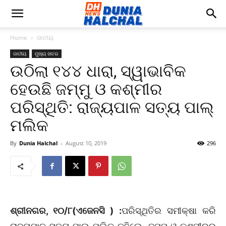
Home
ଜାତୀୟ
ଜାତୀୟ
ମୁଖ୍ୟ ଖବର
ଉଠିଲା ୧୪୪ ଧାରା, ସ୍ୱାଭାବିକ
ହେଉଛି ଜମ୍ମୁ ଓ କଶ୍ମୀର
ପରିସ୍ଥିତି: ରାଜ୍ୟପାଳ ସତ୍ୟ ପାଲ୍‌
ମଲିକ
By
Dunia Halchal
-
August 10, 2019
296
ଶ୍ରୀନଗର, ୧୦/୮(ଏଜେନସି ) :
ପରିସ୍ଥିତିର ସମୀକ୍ଷା କରି