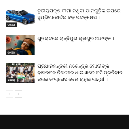
ତୃତୀୟପକ୍ଷ ବୀମା ନଥିବା ଯାନଗୁଡ଼ିକ ଉପରେ
ସୁପ୍ରିମକୋର୍ଟର ବଡ଼ ପଦକ୍ଷେପ ।
ଜାତୀୟ
ଗୁଜରାଟରେ ଚାନ୍ଦିପୁରା ଭୂତାଣୁର ଆତଙ୍କ ।
ଜାତୀୟ
ପ୍ରଧାନମନ୍ତ୍ରୀ ନରେନ୍ଦ୍ର ମୋଦୀଙ୍କ
ବାସଭବନ ନିକଟରେ ଧାରଣାରେ ବସି ପ୍ରତିବାଦ
କଲେ କଂଗ୍ରେସ ନେତା ରାହୁଲ ଗାନ୍ଧୀ ।
ଜାତୀୟ