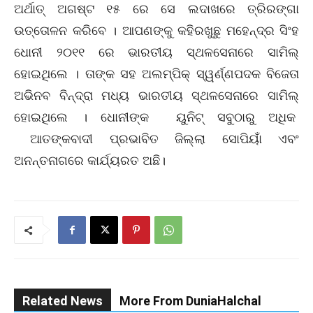
ଅର୍ଥାତ୍ ଅଗଷ୍ଟ ୧୫ ରେ ସେ ଲଦାଖରେ ତ୍ରିରଙ୍ଗା
ଉତ୍ତୋଳନ କରିବେ । ଆପଣଙ୍କୁ କହିରଖୁଛୁ ମହେନ୍ଦ୍ର ସିଂହ
ଧୋନୀ ୨୦୧୧ ରେ ଭାରତୀୟ ସ୍ଥଳସେନାରେ ସାମିଲ୍
ହୋଇଥିଲେ । ତାଙ୍କ ସହ ଅଲମ୍ପିକ୍ ସ୍ୱର୍ଣ୍ଣପଦକ ବିଜେତା
ଅଭିନବ ବିନ୍ଦ୍ରା ମଧ୍ୟ ଭାରତୀୟ ସ୍ଥଳସେନାରେ ସାମିଲ୍
ହୋଇଥିଲେ । ଧୋନୀଙ୍କ ୟୁନିଟ୍ ସବୁଠାରୁ ଅଧିକ
ଆତଙ୍କବାଦୀ ପ୍ରଭାବିତ ଜିଲ୍ଲା ସୋପିୟାଁ ଏବଂ
ଅନନ୍ତନାଗରେ କାର୍ଯ୍ୟରତ ଅଛି।
Related News
More From DuniaHalchal