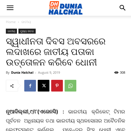
Home
ଜାତୀୟ
ଜାତୀୟ
ମୁଖ୍ୟ ଖବର
ସ୍ୱାଧୀନତା ଦିବସ ଅବସରରେ
ଲଦାଖରେ ଜାତୀୟ ପତାକା
ଉତ୍ତୋଳନ କରିବେ ଧୋନୀ
By
Dunia Halchal
-
August 9, 2019
308
ନୂଆଦିଲ୍ଲୀ,୯/୮(ଏଜେନସି) :
ଭାରତୀୟ କ୍ରିକେଟ୍ ଟିମର
ପୂର୍ବତନ ଅଧିନାୟକ ତଥା ଭାରତୀୟ ସ୍ଥଳସେନାର ଅବୈତନିକ
ଲେଫ୍ଟନାଣ୍ଟ୍ କର୍ଣ୍ଣଲ୍ ମହେନ୍ଦ୍ର ସିଂହ ଧୋନୀ ଏବେ