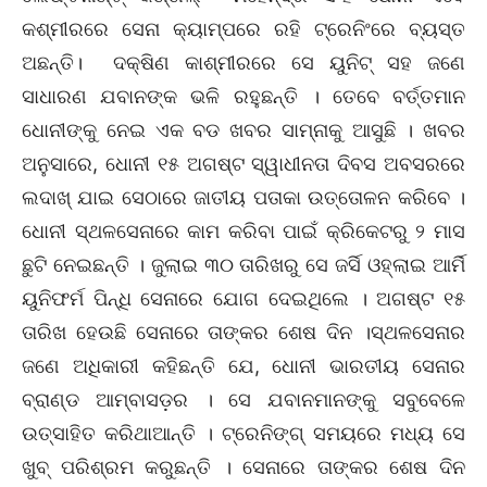
କଶ୍ମୀରରେ ସେନା କ୍ୟାମ୍ପରେ ରହି ଟ୍ରେନିଂରେ ବ୍ୟସ୍ତ
ଅଛନ୍ତି। ଦକ୍ଷିଣ କାଶ୍ମୀରରେ ସେ ୟୁନିଟ୍ ସହ ଜଣେ
ସାଧାରଣ ଯବାନଙ୍କ ଭଳି ରହୁଛନ୍ତି । ତେବେ ବର୍ତ୍ତମାନ
ଧୋନୀଙ୍କୁ ନେଇ ଏକ ବଡ ଖବର ସାମ୍ନାକୁ ଆସୁଛି । ଖବର
ଅନୁସାରେ, ଧୋନୀ ୧୫ ଅଗଷ୍ଟ ସ୍ୱାଧୀନତା ଦିବସ ଅବସରରେ
ଲଦାଖ୍ ଯାଇ ସେଠାରେ ଜାତୀୟ ପତାକା ଉତ୍ତୋଳନ କରିବେ ।
ଧୋନୀ ସ୍ଥଳସେନାରେ କାମ କରିବା ପାଇଁ କ୍ରିକେଟରୁ ୨ ମାସ
ଛୁଟି ନେଇଛନ୍ତି । ଜୁଲାଇ ୩୦ ତାରିଖରୁ ସେ ଜର୍ସି ଓହ୍ଲାଇ ଆର୍ମି
ୟୁନିଫର୍ମ ପିନ୍ଧି ସେନାରେ ଯୋଗ ଦେଇଥିଲେ । ଅଗଷ୍ଟ ୧୫
ତାରିଖ ହେଉଛି ସେନାରେ ତାଙ୍କର ଶେଷ ଦିନ ।ସ୍ଥଳସେନାର
ଜଣେ ଅଧିକାରୀ କହିଛନ୍ତି ଯେ, ଧୋନୀ ଭାରତୀୟ ସେନାର
ବ୍ରାଣ୍ଡ ଆମ୍ବାସଡ଼ର । ସେ ଯବାନମାନଙ୍କୁ ସବୁବେଳେ
ଉତ୍ସାହିତ କରିଥାଆନ୍ତି । ଟ୍ରେନିଙ୍ଗ୍ ସମୟରେ ମଧ୍ୟ ସେ
ଖୁବ୍ ପରିଶ୍ରମ କରୁଛନ୍ତି । ସେନାରେ ତାଙ୍କର ଶେଷ ଦିନ