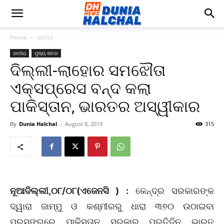
Home
ଜାତୀୟ
ଜାତୀୟ
ମୁଖ୍ୟ ଖବର
ଦିଲ୍ଲୀ-ଲାହୋର ସମଝୌତା
ଏକ୍ସପ୍ରେସ ବନ୍ଦ କଲା
ପାକିସ୍ତାନ, ଭାରତର ଅସ୍ୱୀକାର
By
Dunia Halchal
-
August 8, 2019
315
ନୂଆଦିଲ୍ଲୀ,୦୮/୦୮(ଏଜେନସି ) :
କେନ୍ଦ୍ର ସରକାରଙ୍କ
ଦ୍ୱାରା ଜାମ୍ମୁ ଓ କଶ୍ମୀରରୁ ଧାରା ୩୭୦ ଉଠାଇବା
ପ୍ରସଙ୍ଗରେ ପାକିସ୍ତାନ ସରକାର ପ୍ରତିଦିନ ଭାରତ