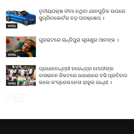
ତୃତୀୟପକ୍ଷ ବୀମା ନଥିବା ଯାନଗୁଡ଼ିକ ଉପରେ
ସୁପ୍ରିମକୋର୍ଟର ବଡ଼ ପଦକ୍ଷେପ ।
ଜାତୀୟ
ଗୁଜରାଟରେ ଚାନ୍ଦିପୁରା ଭୂତାଣୁର ଆତଙ୍କ ।
ଜାତୀୟ
ପ୍ରଧାନମନ୍ତ୍ରୀ ନରେନ୍ଦ୍ର ମୋଦୀଙ୍କ
ବାସଭବନ ନିକଟରେ ଧାରଣାରେ ବସି ପ୍ରତିବାଦ
କଲେ କଂଗ୍ରେସ ନେତା ରାହୁଲ ଗାନ୍ଧୀ ।
ଜାତୀୟ