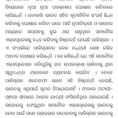
ବିରୋଧରେ ନୂଆ ନୂଆ ପଦକ୍ଷେପ ଘୋଷଣା କରିବାରେ
ଲାଗିଛନ୍ତି । ଗତକାଲି ଭାରତ ସହିତ କୂଟନୈତିକ ସଂପର୍କ ଛିନ୍ନ
କରିବାକୁ ଘୋଷଣା କରିବା ପରେ ଆଜି ନୂଆଦିଲ୍ଲୀ ଓ ଲାହୋର
ମଧ୍ୟରେ ସପ୍ତାହକୁ ଦୁଇ ଥର ଚାଲୁଥିବା ସମଝୌତା
ଏକ୍ସପ୍ରେସକୁ ବନ୍ଦ କରିବାକୁ ନିଷ୍ପତ୍ତି ନେଇଛି ପାକିସ୍ତାନ ।
ଏ ସଂପର୍କରେ ପାକିସ୍ତାନର ରେଳ ମନ୍ତ୍ରୀ ଶେଖ ରସିଦ
ଅହମଦ ଘୋଷଣା କରିଛନ୍ତି । ସେ କହିଛନ୍ତି ଯେ ଏହି ସମଝୌତା
ଏକ୍ସପ୍ରେସର ବଗିଗୁଡ଼ିକୁ ଇଦ ଉପଲକ୍ଷେ ଚାଲିବାକୁ ଥିବା
ସ୍ୱତନ୍ତ୍ର ଟ୍ରେନରେ ବ୍ୟବହାର କରାଯିବ । ତେବେ
ପାକିସ୍ତାନ ଏକତରଫା ଭାବେ ଏହି ନିଷ୍ପତ୍ତି ନେଇଛି,
ଭାରତକୁ ଏଥିପାଇଁ ସୂଚନା ଦିଆଯାଇନାହିଁ । ଫଳରେ ଅଟାରୀ-
ଓ୍ଵାଘା ସୀମାରେ ଅନେକ ଯାତ୍ରୀ ଫସିରହିଥିବା ଜଣାଯାଇଛି ।
ଲାହୋରରୁ ଫେରୁଥିବା ସମଝୌତା ଏକ୍ସପ୍ରେସକୁ ଭାରତକୁ
ନେବା ପାଇଁ ଜଣେ ଡ୍ରାଇଭର ପଠେଇବାକୁ ପାକିସ୍ତାନ ଭାରତକୁ