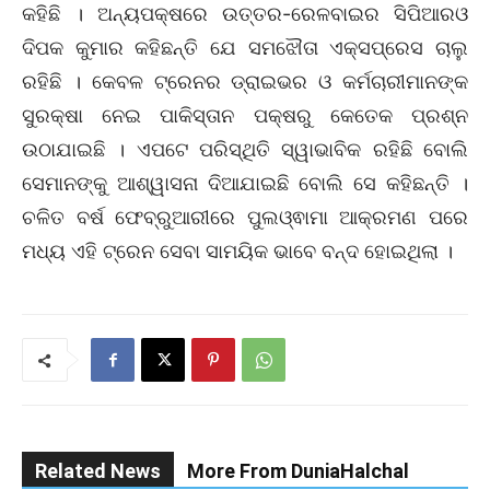
କହିଛି । ଅନ୍ୟପକ୍ଷରେ ଉତ୍ତର-ରେଳବାଇର ସିପିଆରଓ
ଦିପକ କୁମାର କହିଛନ୍ତି ଯେ ସମଝୌତା ଏକ୍ସପ୍ରେସ ଚାଲୁ
ରହିଛି । କେବଳ ଟ୍ରେନର ଡ୍ରାଇଭର ଓ କର୍ମଚାରୀମାନଙ୍କ
ସୁରକ୍ଷା ନେଇ ପାକିସ୍ତାନ ପକ୍ଷରୁ କେତେକ ପ୍ରଶ୍ନ
ଉଠାଯାଇଛି । ଏପଟେ ପରିସ୍ଥିତି ସ୍ୱାଭାବିକ ରହିଛି ବୋଲି
ସେମାନଙ୍କୁ ଆଶ୍ୱାସନା ଦିଆଯାଇଛି ବୋଲି ସେ କହିଛନ୍ତି ।
ଚଳିତ ବର୍ଷ ଫେବ୍ରୁଆରୀରେ ପୁଲଓ୍ଵାମା ଆକ୍ରମଣ ପରେ
ମଧ୍ୟ ଏହି ଟ୍ରେନ ସେବା ସାମୟିକ ଭାବେ ବନ୍ଦ ହୋଇଥିଲା ।
Related News
More From DuniaHalchal