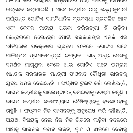
ଅଲଗା କରି ରଖିଥିବା ସମ୍ବିଧାନର ଧାରା ୩୭୦କୁ ଶେଷରେ
ଉଚ୍ଛେଦ କରାଯାଇଛି । ଏବେ କଶ୍ମୀର ଠାରୁ କନ୍ୟାକୁମାରୀ
ପର୍ଯ୍ୟନ୍ତ ଗୋଟିଏ ସାମ୍ବିଧାନିକ ବ୍ୟବସ୍ଥା ପ୍ରଚଳିତ ହେବ
ଏବଂ କେବଳ ଜାତୀୟ ପତାକା ତ୍ରିରଙ୍ଗା ହିଁ ଉଡ଼ିବ।
କେନ୍ଦ୍ରରେ ନରେନ୍ଦ୍ର ମୋଦୀ ସରକାରଙ୍କ ଏଭଳି ଏକ
ଐତିହାସିକ ପଦକ୍ଷେପ ଗ୍ରହଣ ଫଳରେ ଗୋଟିଏ ପଟେ
ପାକିସ୍ତାନ ପ୍ରଧାନମନ୍ତ୍ରୀ ଇମ୍ରାନ ଖାନ୍‌ ଅନ୍ୟ ଦେଶକୁ
ସମର୍ଥନ ମାଗୁଥିବା ବେଳେ ଆଉ ଗୋଟିଏ ପଟେ ଇମ୍ରାନ
ଖାନ୍‌ଙ୍କ ସରକାରର ମନ୍ତ୍ରୀ ଫଓ୍ଵାଦ ଚୌଧୁରୀ ଭାରତକୁ
ଯୁଦ୍ଧ ଧମକ ଦେଇଛନ୍ତି । ଫଓ୍ଵାଦ ଟୁଇଟ କରି ଲେଖିଛନ୍ତି,
ଭାରତ କଶ୍ମୀରକୁ ପାଲେଷ୍ଟାଇନ୍‌ ବନାଇବାକୁ ଚେଷ୍ଟା କରୁଛି ।
ଭାରତ କଶ୍ମୀର ଜନସଂଖ୍ୟାର ବୈଷିଷ୍ଟ୍ୟକୁ ବଦଳାଇବାକୁ
ଚାହୁଁଛି । ଫଓ୍ଵାଦ ନିଜ ସାଂସଦଙ୍କୁ ଅନୁରୋଧ କରି କହିଛନ୍ତି,
ଅଯଥା ବିଷୟକୁ ନେଇ ନିଜ ନିଜ ଭିତରେ ଲଢ଼ିବା ବଦଳରେ
ଆମକୁ ଭାରତର ଜବାବ ରକ୍ତ, ଲୁହ ଓ ଝାଳରେ ଦେବାକୁ