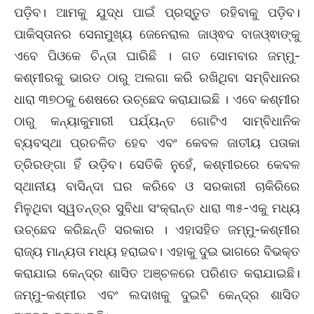
ପଡ଼ିବ। ଆମକୁ ଯୁଦ୍ଧ ପାଇଁ ପ୍ରସ୍ତୁତ ରହିବାକୁ ପଡ଼ିବ।
ପାକିସ୍ତାନର ସେନାମୁଖ୍ୟ ଜେନେରାଲ ଜାଓ୍ଵଦ ବାଜଓ୍ଵାଙ୍କୁ
ଏବେ ପିଓକେ ଚିନ୍ତା ଘାରିଛି । ଗତ ସୋମବାର ଜମ୍ମୁ-
କଶ୍ମୀରକୁ ଭାରତ ଠାରୁ ଅଲଗା କରି ରଖିଥିବା ସମ୍ବିଧାନର
ଧାରା ୩୭୦କୁ ଶେଷରେ ଉଚ୍ଛେଦ କରାଯାଇଛି । ଏବେ କଶ୍ମୀର
ଠାରୁ କନ୍ୟାକୁମାରୀ ପର୍ଯ୍ୟନ୍ତ ଗୋଟିଏ ସାମ୍ବିଧାନିକ
ବ୍ୟବସ୍ଥା ପ୍ରଚଳିତ ହେବ ଏବଂ କେବଳ ଜାତୀୟ ପତାକା
ତ୍ରିରଙ୍ଗା ହିଁ ଉଡ଼ିବ। ସେତିକି ନୁହେଁ, କଶ୍ମୀରରେ କେବଳ
ସ୍ଥାନୀୟ ବାସିନ୍ଦା ଘର କରିବେ ଓ ସରକାରୀ ଚାକିରିରେ
ମିଳୁଥିବା ସ୍ୱତନ୍ତ୍ର ସୁବିଧା ସଂକ୍ରାନ୍ତ ଧାରା ୩୫-ଏକୁ ମଧ୍ୟ
ଉଚ୍ଛେଦ କରିଛନ୍ତି ସରକାର । ଏହାସହିତ ଜମ୍ମୁ-କଶ୍ମୀର
ରାଜ୍ୟ ମାନ୍ୟତା ମଧ୍ୟ ହରାଇବ। ଏହାକୁ ଦୁଇ ଭାଗରେ ବିଭକ୍ତ
କରାଯାଇ କେନ୍ଦ୍ର ଶାସିତ ଅଞ୍ଚଳରେ ପରିଣତ କରାଯାଇଛି।
ଜମ୍ମୁ-କଶ୍ମୀର ଏବଂ ଲଦାଖକୁ ଦୁଇଟି କେନ୍ଦ୍ର ଶାସିତ