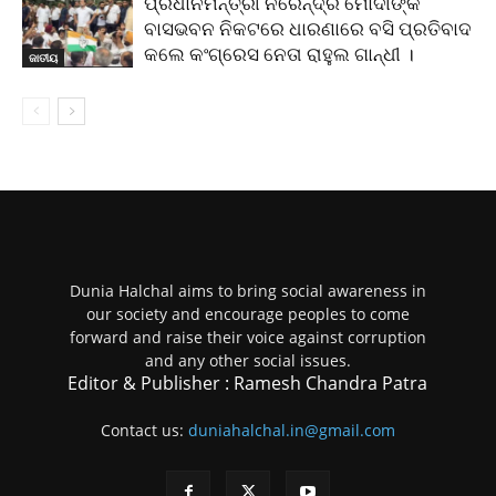
ପ୍ରଧାନମନ୍ତ୍ରୀ ନରେନ୍ଦ୍ର ମୋଦୀଙ୍କ
ବାସଭବନ ନିକଟରେ ଧାରଣାରେ ବସି ପ୍ରତିବାଦ
କଲେ କଂଗ୍ରେସ ନେତା ରାହୁଲ ଗାନ୍ଧୀ ।
ଜାତୀୟ
Dunia Halchal aims to bring social awareness in
our society and encourage peoples to come
forward and raise their voice against corruption
and any other social issues.
Editor & Publisher : Ramesh Chandra Patra
Contact us:
duniahalchal.in@gmail.com