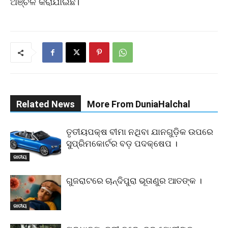
ଅଞ୍ଚଳ କରାଯାଇଛି।
Related News
More From DuniaHalchal
ତୃତୀୟପକ୍ଷ ବୀମା ନଥିବା ଯାନଗୁଡ଼ିକ ଉପରେ
ସୁପ୍ରିମକୋର୍ଟର ବଡ଼ ପଦକ୍ଷେପ ।
ଜାତୀୟ
ଗୁଜରାଟରେ ଚାନ୍ଦିପୁରା ଭୂତାଣୁର ଆତଙ୍କ ।
ଜାତୀୟ