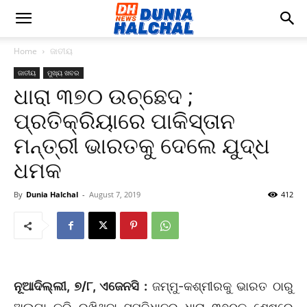
Home
ଜାତୀୟ
ଜାତୀୟ
ମୁଖ୍ୟ ଖବର
ଧାରା ୩୭୦ ଉଚ୍ଛେଦ ;
ପ୍ରତିକ୍ରିୟାରେ ପାକିସ୍ତାନ
ମନ୍ତ୍ରୀ ଭାରତକୁ ଦେଲେ ଯୁଦ୍ଧ
ଧମକ
By
Dunia Halchal
-
August 7, 2019
412
ନୂଆଦିଲ୍ଲୀ, ୭/୮, ଏଜେନସି :
ଜମ୍ମୁ-କଶ୍ମୀରକୁ ଭାରତ ଠାରୁ