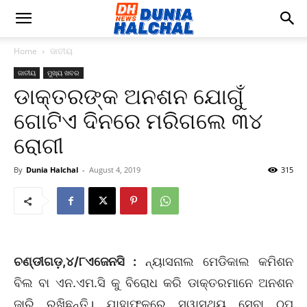
Home
ଜାତୀୟ
ଜାତୀୟ
ମୁଖ୍ୟ ଖବର
ଡାକ୍ତରଙ୍କ ଅନଶନ ଯୋଗୁଁ
ଗୋଟିଏ ଦିନରେ ମରିଗଲେ ୩୪
ରୋଗୀ
By
Dunia Halchal
-
August 4, 2019
315
ଚଣ୍ଡୀଗଡ଼,୪/୮ଏଜେନସି :
ନ୍ୟାସନାଲ ମେଡିକାଲ କମିଶନ
ବିଲ ବା ଏନ.ଏମ.ସି କୁ ବିରୋଧ କରି ଡାକ୍ତରମାନେ ଅନଶନ
ଜାରି ରଖିଛନ୍ତି। ଯାହାଫଳରେ ସ୍ୱାସ୍ଥ୍ୟ ସେବା ଠପ