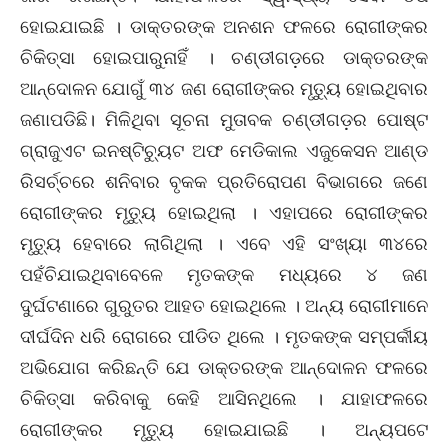
ହୋଇଯାଇଛି । ଡାକ୍ତରଙ୍କ ଅନଶନ ଫଳରେ ରୋଗୀଙ୍କର
ଚିକିତ୍ସା ହୋଇପାରୁନାହିଁ । ଚଣ୍ଡୀଗଡ଼ରେ ଡାକ୍ତରଙ୍କ
ଆନ୍ଦୋଳନ ଯୋଗୁଁ ୩୪ ଜଣ ରୋଗୀଙ୍କର ମୃତ୍ୟୁ ହୋଇଥିବାର
ଜଣାପଡିଛି। ମିଳିଥିବା ସୂଚନା ମୁତାବକ ଚଣ୍ଡୀଗଡ଼ର ପୋଷ୍ଟ
ଗ୍ରାଜୁଏଟ ଇନଷ୍ଟିଚ୍ୟୁଟ ଅଫ ମେଡିକାଲ ଏଜୁକେସନ ଆଣ୍ଡ
ରିସର୍ଚ୍ଚରେ ଶନିବାର ବୃକକ ପ୍ରତିରୋପଣ ବିଭାଗରେ ଜଣେ
ରୋଗୀଙ୍କର ମୃତ୍ୟୁ ହୋଇଥିଲା । ଏହାପରେ ରୋଗୀଙ୍କର
ମୃତ୍ୟୁ ହେବାରେ ଲାଗିଥିଲା । ଏବେ ଏହି ସଂଖ୍ୟା ୩୪ରେ
ପହଁଚିଯାଇଥିବାବେଳେ ମୃତକଙ୍କ ମଧ୍ୟରେ ୪ ଜଣ
ଦୁର୍ଘଟଣାରେ ଗୁରୁତର ଆହତ ହୋଇଥିଲେ । ଅନ୍ୟ ରୋଗୀମାନେ
ଦୀର୍ଘଦିନ ଧରି ରୋଗରେ ପୀଡିତ ଥିଲେ । ମୃତକଙ୍କ ସମ୍ପର୍କୀୟ
ଅଭିଯୋଗ କରିଛନ୍ତି ଯେ ଡାକ୍ତରଙ୍କ ଆନ୍ଦୋଳନ ଫଳରେ
ଚିକିତ୍ସା କରିବାକୁ କେହି ଆସିନଥିଲେ । ଯାହାଫଳରେ
ରୋଗୀଙ୍କର ମୃତ୍ୟୁ ହୋଇଯାଇଛି । ଅନ୍ୟପଟେ