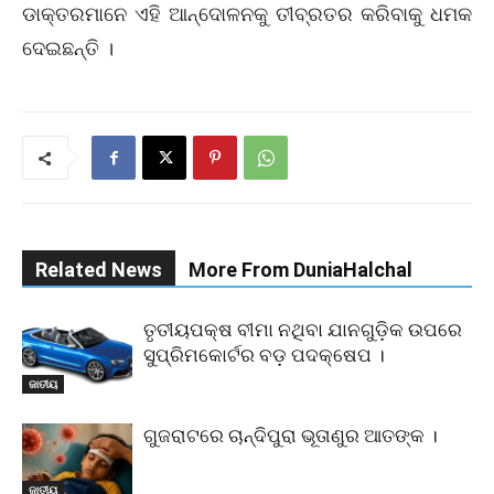
ଡାକ୍ତରମାନେ ଏହି ଆନ୍ଦୋଳନକୁ ତୀବ୍ରତର କରିବାକୁ ଧମକ
ଦେଇଛନ୍ତି ।
Related News
More From DuniaHalchal
ତୃତୀୟପକ୍ଷ ବୀମା ନଥିବା ଯାନଗୁଡ଼ିକ ଉପରେ
ସୁପ୍ରିମକୋର୍ଟର ବଡ଼ ପଦକ୍ଷେପ ।
ଜାତୀୟ
ଗୁଜରାଟରେ ଚାନ୍ଦିପୁରା ଭୂତାଣୁର ଆତଙ୍କ ।
ଜାତୀୟ