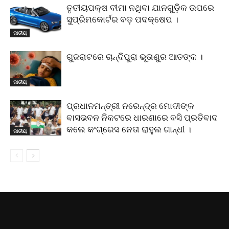
ତୃତୀୟପକ୍ଷ ବୀମା ନଥିବା ଯାନଗୁଡ଼ିକ ଉପରେ
ସୁପ୍ରିମକୋର୍ଟର ବଡ଼ ପଦକ୍ଷେପ ।
ଜାତୀୟ
ଗୁଜରାଟରେ ଚାନ୍ଦିପୁରା ଭୂତାଣୁର ଆତଙ୍କ ।
ଜାତୀୟ
ପ୍ରଧାନମନ୍ତ୍ରୀ ନରେନ୍ଦ୍ର ମୋଦୀଙ୍କ
ବାସଭବନ ନିକଟରେ ଧାରଣାରେ ବସି ପ୍ରତିବାଦ
କଲେ କଂଗ୍ରେସ ନେତା ରାହୁଲ ଗାନ୍ଧୀ ।
ଜାତୀୟ