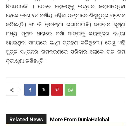
ନିଆଯାଉଛି । ତେବେ ଲୋକଙ୍କୁ ଉଦ୍ଧାର କରାଯାଉଥିବା
ବେଳେ ଜଣେ ୨୪ ବର୍ଷୀୟ ମହିଳା ଡଙ୍ଗାରେ ଶିଶୁପୁତ୍ର ପ୍ରସବ
କରିଛନ୍ତି। ତା’ ନାଁ କ୍ରୀଷ୍ଣା ରଖାଯାଇଛି। ଭଗବାନ କୃଷ୍ଣ
ମଧ୍ୟ ମୂଷଳ ଧାରାରେ ବର୍ଷା ସାଙ୍ଗକୁ ଭୟଙ୍କର ବନ୍ୟା
ହୋଇଥିବା ସମୟରେ ଜନ୍ମ ଗ୍ରହଣ କରିଥିଲେ। ତେଣୁ ଏହି
ପୁତ୍ର ସନ୍ତାନର ନାମକରଣରେ ପରିବାର ଲୋକେ ତାର ନାମ
କ୍ରୀଷ୍ଣା ରଖିଛନ୍ତି।
Related News
More From DuniaHalchal