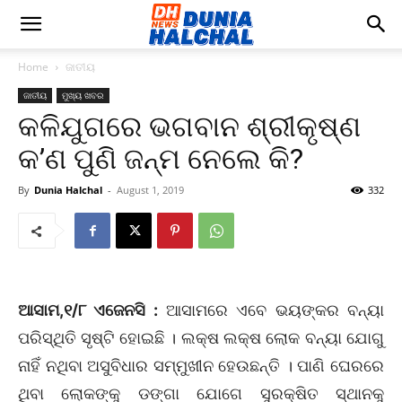
Home
ଜାତୀୟ
ଜାତୀୟ
ମୁଖ୍ୟ ଖବର
କଳିଯୁଗରେ ଭଗବାନ ଶ୍ରୀକୃଷ୍ଣ
କ’ଣ ପୁଣି ଜନ୍ମ ନେଲେ କି?
By
Dunia Halchal
-
August 1, 2019
332
ଆସାମ,୧/୮ ଏଜେନସି :
ଆସାମରେ ଏବେ ଭୟଙ୍କର ବନ୍ୟା
ପରିସ୍ଥିତି ସୃଷ୍ଟି ହୋଇଛି । ଲକ୍ଷ ଲକ୍ଷ ଲୋକ ବନ୍ୟା ଯୋଗୁ
ନାହିଁ ନଥିବା ଅସୁବିଧାର ସମ୍ମୁଖୀନ ହେଉଛନ୍ତି । ପାଣି ଘେରରେ
ଥିବା ଲୋକଙ୍କୁ ଡଙ୍ଗା ଯୋଗେ ସୁରକ୍ଷିତ ସ୍ଥାନକୁ