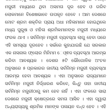
ମଜୁରୀ ମଧ୍ୟରେ ଥିବା ଅସମତା ଦୂର ହେବ ଓ ଗରିବ
ଲୋକମାନେ ବିଶେଷଭାବେ ଉପକୃତ ହେବେ । ଆମ ଦେଶରେ
ମୋଟ ଶ୍ରମ ଶକ୍ତିର ପ୍ରାୟ ଅଧା ମହିଳାମାନେ ହୋଇଥିଲେ
ମଧ୍ୟ ପୁରୁଷ ଓ ମହିଳା ଶ୍ରମିକମାନଙ୍କ ମଜୁରୀ ମଧ୍ୟରେ
ଫରକ ଥାଏ । ସର୍ବନିମ୍ନ ମଜୁରୀ ବ୍ୟବସ୍ଥା ଲାଗୁ ହେବା ପରେ
ଏହି ସମସ୍ୟା ଦୂରହେବ । ସର୍ଭରେ କୁହାଯାଇଛି ଯେ ସରକାର
ଏକ ନାସନାଲ ଫ୍ଲୋର ମିନିମମ େଓ୍ଵଜ ବ୍ୟବସ୍ଥା ଆରମ୍ଭ
କରିବା ଆବଶ୍ୟକ । ଦେଶର ୫ଟି ଭୌଗୋଳିକ ଅଂଚଳ
ଅନୁସାରେ ୫ ପ୍ରକାରର ଜାତୀୟ ସର୍ବନିମ୍ନ ମଜୁରୀ ବ୍ୟବସ୍ଥା
ଆରମ୍ଭ ହେବା ଆବଶ୍ୟକ । ଏହା ଅନୁସାରେ ରାଜ୍ୟମାନେ
ସର୍ବନିମ୍ନ ମଜୁରୀ ନିର୍ଦ୍ଧାରଣ କରିବେ, କିନ୍ତୁ ତାହା ଜାତୀୟ
ସର୍ବନିମ୍ନ ମଜୁରୀଠାରୁ କମ ହେବ ନାହିଁ । ଏହା ଫଳରେ ସାରା
ଦେଶରେ ମଜୁରୀ କ୍ଷେତ୍ରରେ ସମତା ଆସିବ । ଏହା ଦ୍ୱାରା
ଅନ୍ୟରାଜ୍ୟକୁ ଶ୍ରମିକ ମାନଙ୍କ ପଳାୟନ ବନ୍ଦ ହେବ । ଏହି