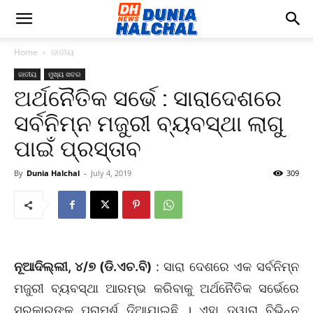
Home
ଜାତୀୟ
ଜାତୀୟ
ମୁଖ୍ୟ ଖବର
ଅର୍ଥନୈତିକ ସର୍ଭେ : ସାରାଦେଶରେ
ସର୍ବନିମ୍ନ ମଜୁରୀ ବ୍ୟବସ୍ଥା ଲାଗୁ
ପାଇଁ ପ୍ରସ୍ତାବ
By
Dunia Halchal
-
July 4, 2019
309
ନୂଆଦିଲ୍ଲୀ, ୪/୭ (ଡି.ଏଚ.ବି)
: ସାରା ଦେଶରେ ଏକ ସର୍ବନିମ୍ନ
ମଜୁରୀ ବ୍ୟବସ୍ଥା ଆରମ୍ଭ କରିବାକୁ ଅର୍ଥନୈତିକ ସର୍ଭେରେ
ସରକାରଙ୍କୁ ପରାମର୍ଶ ଦିଆଯାଇଛି । ଏହା ଦ୍ୱାରା ବିଭିନ୍ନ