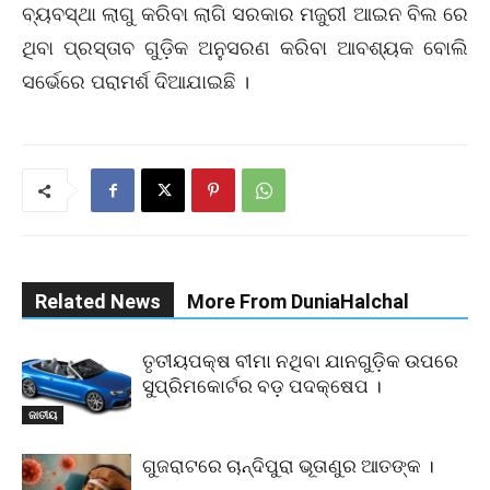
ବ୍ୟବସ୍ଥା ଲାଗୁ କରିବା ଲାଗି ସରକାର ମଜୁରୀ ଆଇନ ବିଲ ରେ
ଥିବା ପ୍ରସ୍ତାବ ଗୁଡ଼ିକ ଅନୁସରଣ କରିବା ଆବଶ୍ୟକ ବୋଲି
ସର୍ଭେରେ ପରାମର୍ଶ ଦିଆଯାଇଛି ।
Related News
More From DuniaHalchal
ତୃତୀୟପକ୍ଷ ବୀମା ନଥିବା ଯାନଗୁଡ଼ିକ ଉପରେ
ସୁପ୍ରିମକୋର୍ଟର ବଡ଼ ପଦକ୍ଷେପ ।
ଜାତୀୟ
ଗୁଜରାଟରେ ଚାନ୍ଦିପୁରା ଭୂତାଣୁର ଆତଙ୍କ ।