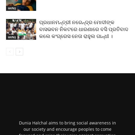
ଜାତୀୟ
ପ୍ରଧାନମନ୍ତ୍ରୀ ନରେନ୍ଦ୍ର ମୋଦୀଙ୍କ
ବାସଭବନ ନିକଟରେ ଧାରଣାରେ ବସି ପ୍ରତିବାଦ
କଲେ କଂଗ୍ରେସ ନେତା ରାହୁଲ ଗାନ୍ଧୀ ।
ଜାତୀୟ
Dunia Halchal aims to bring social awareness in
our society and encourage peoples to come