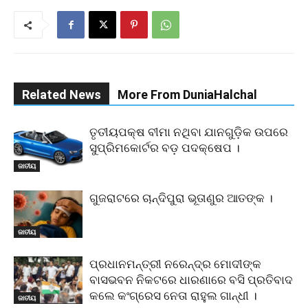
Related News
More From DuniaHalchal
ତୃତୀୟପକ୍ଷ ବୀମା ନଥିବା ଯାନଗୁଡ଼ିକ ଉପରେ
ସୁପ୍ରିମକୋର୍ଟର ବଡ଼ ପଦକ୍ଷେପ ।
ଜାତୀୟ
ଗୁଜରାଟରେ ଚାନ୍ଦିପୁରା ଭୂତାଣୁର ଆତଙ୍କ ।
ଜାତୀୟ
ପ୍ରଧାନମନ୍ତ୍ରୀ ନରେନ୍ଦ୍ର ମୋଦୀଙ୍କ
ବାସଭବନ ନିକଟରେ ଧାରଣାରେ ବସି ପ୍ରତିବାଦ
କଲେ କଂଗ୍ରେସ ନେତା ରାହୁଲ ଗାନ୍ଧୀ ।
ଜାତୀୟ