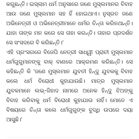
କରୁଛନ୍ତି। ଇସ୍‌ଲାମ ଧର୍ମ ଅନୁସାରେ ଜଣେ ମୁସ୍‌ଲମାନର ବିବାହ
ଆଉ ଜଣେ ମୁସ୍‌ଲମାନ ସହ ହିଁ ହୋଇଥାଏ। ନୁସ୍‌ରତ ଜଣେ
ଅଭିନେତ୍ରୀ ଓ ଅଭିନେତ୍ରୀମାନେ ଧର୍ମର ଚିନ୍ତା କରିନଥାନ୍ତି।
ଯାହା ତାଙ୍କ ମନ କରେ ସେ ତାହା କରନ୍ତି। ତାହାର ପ୍ରଦର୍ଶନ
ସେ ସଂସଦରେ ବି କରିଛନ୍ତି।’
ଏହି ପ୍ରଂସଗରେ ବିଜେପି ନେତ୍ରୀ ସାଧ୍ୱୀ ପ୍ରାଚୀ ମୁସ୍‌ଲମାନ
ଧର୍ମଗୁରୁମାନଙ୍କୁ ବାକ୍‌ ବାଣରେ ଆକ୍ରମଣ କରିଛନ୍ତି। ସେ
କହିଛନ୍ତି କି ‘ଜଣେ ମୁସ୍‌ଲମାନ ଯୁବତୀ ହିନ୍ଦୁ ଯୁବକକୁ ବିବାହ
କଲେ ଧର୍ମ ବିରୋଧୀ କୁହାଯାଉଛି। ମାତ୍ର ମୁସ୍‌ଲମାନ
ଯୁବକମାନେ ଲଭ୍‌-ଜିହାଦ ନାମରେ ଅନେକ ହିନ୍ଦୁ ଝିଅଙ୍କୁ
ବିବାହ କରିବାକୁ ଧର୍ମ ବିରୋଧୀ କୁହାଯାଉ ନାହିଁ। ମୋତେ ଏ
ବିଷୟରେ ଚିନ୍ତା କଲେ ଧର୍ମଗୁରୁଙ୍କ ବୁଦ୍ଧି ଉପରେ ଦୟା
ଆସୁଛି।’