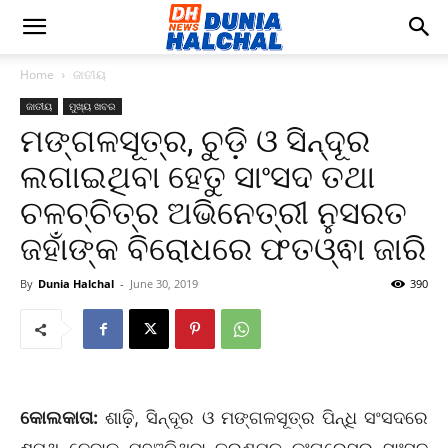
Home
ଜାତୀୟ
ଜାତୀୟ
ମୁଖ୍ୟ ଖବର
ମଙ୍ଗଳସୂତ୍ର, ଚୁଡ଼ି ଓ ସିନ୍ଦୂର
ଲଗାଇଥିବା ହେତୁ ସାଂସଦ ତଥା
ଚଳଚ୍ଚିତ୍ର ଅଭିନେତ୍ରୀ ନୁସରତ
ଜହାଁଙ୍କ ବିରୋଧରେ ଫତଓ୍ଵା ଜାରି
By
Dunia Halchal
-
June 30, 2019
390
କୋଲକାତା:
ଶାଢ଼ି, ସିନ୍ଦୂର ଓ ମଙ୍ଗଳସୂତ୍ର ପିନ୍ଧି ସଂସଦରେ