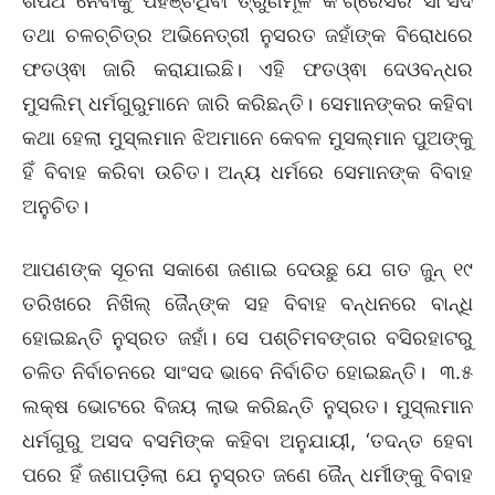
ଶପଥ ନେବାକୁ ପହଞ୍ଚିଥିବା ତ୍ରୁଣମୂଳ କଂଗ୍ରେସର ସାଂସଦ
ତଥା ଚଳଚ୍ଚିତ୍ର ଅଭିନେତ୍ରୀ ନୁସରତ ଜହାଁଙ୍କ ବିରୋଧରେ
ଫତଓ୍ଵା ଜାରି କରାଯାଇଛି। ଏହି ଫତଓ୍ଵା ଦେଓବନ୍ଧର
ମୁସଲିମ୍ ଧର୍ମଗୁରୁମାନେ ଜାରି କରିଛନ୍ତି। ସେମାନଙ୍କର କହିବା
କଥା ହେଲା ମୁସ୍‌ଲମାନ ଝିଅମାନେ କେବଳ ମୁସଲ୍‌ମାନ ପୁଅଙ୍କୁ
ହିଁ ବିବାହ କରିବା ଉଚିତ। ଅନ୍ୟ ଧର୍ମରେ ସେମାନଙ୍କ ବିବାହ
ଅନୁଚିତ।
ଆପଣଙ୍କ ସୂଚନା ସକାଶେ ଜଣାଇ ଦେଉଛୁ ଯେ ଗତ ଜୁନ୍‌ ୧୯
ତରିଖରେ ନିଖିଲ୍‌ ଜୈନ୍‌ଙ୍କ ସହ ବିବାହ ବନ୍ଧନରେ ବାନ୍ଧି
ହୋଇଛନ୍ତି ନୁସ୍‌ରତ ଜହାଁ। ସେ ପଶ୍ଚିମବଙ୍ଗର ବସିରହାଟରୁ
ଚଳିତ ନିର୍ବାଚନରେ ସାଂସଦ ଭାବେ ନିର୍ବାଚିତ ହୋଇଛନ୍ତି। ୩.୫
ଲକ୍ଷ ଭୋଟରେ ବିଜୟ ଲାଭ କରିଛନ୍ତି ନୁସ୍‌ରତ। ମୁସ୍‌ଲମାନ
ଧର୍ମଗୁରୁ ଅସଦ ବସମିଙ୍କ କହିବା ଅନୁଯାୟୀ, ‘ତଦନ୍ତ ହେବା
ପରେ ହିଁ ଜଣାପଡ଼ିଲା ଯେ ନୁସ୍‌ରତ ଜଣେ ଜୈନ୍‌ ଧର୍ମୀଙ୍କୁ ବିବାହ