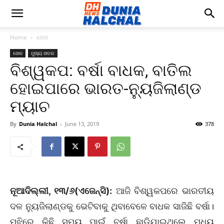
Home
ଖେଳ
ଖେଳ
ମୁଖ୍ୟ ଖବର
ବିଶ୍ୱକପ: ବର୍ଷା ବାଧକ, ବାତିଲ
ହୋଇପାରେ ଭାରତ-ନ୍ୟୁଜିଲାଣ୍ଡ
ମ୍ୟାଚ
By
Dunia Halchal
-
June 13, 2019
378
ନୂଆଦିଲ୍ଲୀ, ୧୩/୬(ଏଜେନ୍ସି):
ଆଜି ବିଶ୍ୱକପରେ ଭାରତୀୟ
ଦଳ ନ୍ୟୁଜିଲାଣ୍ଡକୁ ଭେଟିବାକୁ ଥିବାବେଳେ ବାଧକ ସାଜିଛି ବର୍ଷା।
ମଝିରେ କିଛି ସମୟ ପାଇଁ ବର୍ଷା ଛାଡିଯାଇଥିଲେ ମଧ୍ୟ