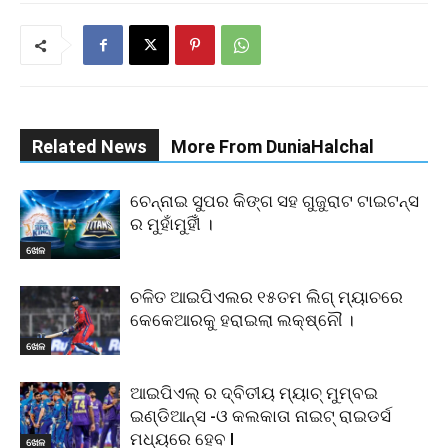
Related News
More From DuniaHalchal
ଚେନ୍ନାଇ ସୁପର କିଙ୍ଗ ସହ ଗୁଜୁରାଟ ଟାଇଟନ୍ସ
ର ମୁହାଁମୁହିୀଁ ।
ଖେଳ
ଚଳିତ ଆଇପିଏଲର ୧୫ତମ ଲିଗ୍ ମ୍ୟାଚରେ
କେକେଆରକୁ ହରାଇଲା ଲକ୍ଷ୍ନୌ ।
ଖେଳ
ଆଇପିଏଲ୍ ର ଦ୍ବିତୀୟ ମ୍ୟାଚ୍ ମୁମ୍ବଇ
ଇଣ୍ଡିଆନ୍ସ -ଓ କଲକାତା ନାଇଟ୍ ରାଇଡର୍ସ
ମଧ୍ୟରେ ହେବ l
ଖେଳ