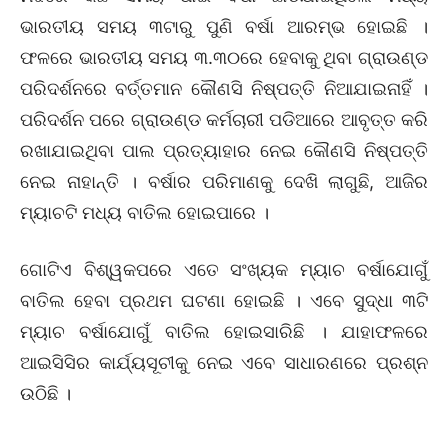
ଭାରତୀୟ ସମୟ ୩ଟାରୁ ପୁଣି ବର୍ଷା ଆରମ୍ଭ ହୋଇଛି ।
ଫଳରେ ଭାରତୀୟ ସମୟ ୩.୩୦ରେ ହେବାକୁ ଥିବା ଗ୍ରାଉଣ୍ଡ
ପରିଦର୍ଶନରେ ବର୍ତ୍ତମାନ କୌଣସି ନିଷ୍ପତ୍ତି ନିଆଯାଇନାହିଁ ।
ପରିଦର୍ଶନ ପରେ ଗ୍ରାଉଣ୍ଡ କର୍ମଚାରୀ ପଡିଆରେ ଆବୃତ୍ତ କରି
ରଖାଯାଇଥିବା ପାଲ ପ୍ରତ୍ୟାହାର ନେଇ କୌଣସି ନିଷ୍ପତ୍ତି
ନେଇ ନାହାନ୍ତି । ବର୍ଷାର ପରିମାଣକୁ ଦେଖି ଲାଗୁଛି, ଆଜିର
ମ୍ୟାଚଟି ମଧ୍ୟ ବାତିଲ ହୋଇପାରେ ।
ଗୋଟିଏ ବିଶ୍ୱକପରେ ଏତେ ସଂଖ୍ୟକ ମ୍ୟାଚ ବର୍ଷାଯୋଗୁଁ
ବାତିଲ ହେବା ପ୍ରଥମ ଘଟଣା ହୋଇଛି । ଏବେ ସୁଦ୍ଧା ୩ଟି
ମ୍ୟାଚ ବର୍ଷାଯୋଗୁଁ ବାତିଲ ହୋଇସାରିଛି । ଯାହାଫଳରେ
ଆଇସିସିର କାର୍ଯ୍ୟସୂଚୀକୁ ନେଇ ଏବେ ସାଧାରଣରେ ପ୍ରଶ୍ନ
ଉଠିଛି ।