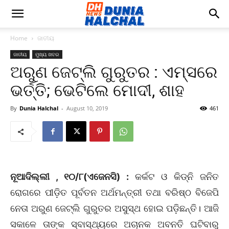
Home
ଜାତୀୟ
ଜାତୀୟ
ମୁଖ୍ୟ ଖବର
ଅରୁଣ ଜେଟ୍‌ଲି ଗୁରୁତର : ଏମ୍‌ସରେ
ଭର୍ତ୍ତି; ଭେଟିଲେ ମୋଦୀ, ଶାହ
By
Dunia Halchal
-
August 10, 2019
461
ନୂଆଦିଲ୍ଲୀ , ୧୦/୮(ଏଜେନସି) :
କର୍କଟ ଓ କିଡ୍‌ନି ଜନିତ
ରୋଗରେ ପୀଡ଼ିତ ପୂର୍ବତନ ଅର୍ଥମନ୍ତ୍ରୀ ତଥା ବରିଷ୍ଠ ବିଜେପି
ନେତା ଅରୁଣ ଜେଟ୍‌ଲି ଗୁରୁତର ଅସୁସ୍ଥ ହୋଇ ପଡ଼ିଛନ୍ତି। ଆଜି
ସକାଳେ ତାଙ୍କ ସ୍ବାସ୍ଥ୍ୟରେ ଅଚାନକ ଅବନତି ଘଟିବାରୁ