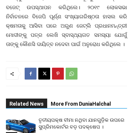
ବଜେଟ୍ ଉପସ୍ଥାପନ କରିଥିଲେ। ୨୦୧୯ ଲୋକସଭା
ନିର୍ବାଚନରେ ବିଜେପି ପୂର୍ଣ୍ଣ ସଂଖ୍ୟାଗରିଷ୍ଠତା ହାସଲ କରି
କ୍ଷମତାକୁ ଆସିବା ପରେ ଅରୁଣ ଜେଟ୍‌ଲି ପ୍ରଧାନମନ୍ତ୍ରୀ
ମୋଦୀଙ୍କୁ ପତ୍ର ଲେଖି ସ୍ବାସ୍ଥ୍ୟଗତ ସମସ୍ୟା ଯୋଗୁଁ
ତାଙ୍କୁ କୌଣସି ଦାୟିତ୍ବ ନଦେବା ପାଇଁ ଅନୁରୋଧ କରିଥିଲେ ।
Related News
More From DuniaHalchal
ତୃତୀୟପକ୍ଷ ବୀମା ନଥିବା ଯାନଗୁଡ଼ିକ ଉପରେ
ସୁପ୍ରିମକୋର୍ଟର ବଡ଼ ପଦକ୍ଷେପ ।