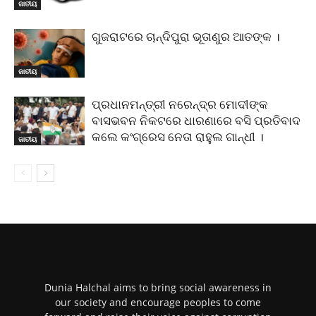
ଜାତୀୟ
ଗୁଜରାଟରେ ଚାନ୍ଦିପୁରା ଭୂତାଣୁର ଆତଙ୍କ ।
ଜାତୀୟ
ପ୍ରଧାନମନ୍ତ୍ରୀ ନରେନ୍ଦ୍ର ମୋଦୀଙ୍କ
ବାସଭବନ ନିକଟରେ ଧାରଣାରେ ବସି ପ୍ରତିବାଦ
କଲେ କଂଗ୍ରେସ ନେତା ରାହୁଲ ଗାନ୍ଧୀ ।
ଜାତୀୟ
Dunia Halchal aims to bring social awareness in
our society and encourage peoples to come