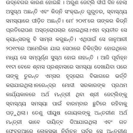
ଉଦ୍‌ବେଗର କାରଣ ହୋଇଛି । ଅରୁଣ ଜେଟ୍‌ଲି ଦୀର୍ଘ ଦିନ ହେଲା
ଅସୁସ୍ଥ ଅଛନ୍ତି ଏବଂ କିଡ୍‌ନି ସଂକ୍ରାନ୍ତ ଗୁରୁତର, ସ୍ବାସ୍ଥ୍ୟ
ସମସ୍ୟାରେ ପୀଡ଼ିତ ଅଛନ୍ତି। ମେ’ ୨୦୧୮ରେ ତାଙ୍କର କିଡ୍‌ନି
ପ୍ରତିରୋପଣ ଅସ୍ତ୍ରୋପଚାର ହୋଇଥିଲା।ଏହା ବ୍ୟତୀତ ସେ
କ୍ୟାନ୍‌ସରକୁ ବି ସାମ୍ନା କରୁଛନ୍ତି। ଏଥିପାଇଁ ସେ ଜାନୁଆରୀ
୨୦୧୯ରେ ଆମେରିକା ଯାଇ ସେଠାରେ ଚିକିତ୍ସିତ ହୋଇଥିଲେ
ମଧ୍ୟ ସେ ସମ୍ପୂର୍ଣ୍ଣ ସୁସ୍ଥ ହୋଇ ନାହାନ୍ତି । ଆଜି ପୂର୍ବାହ୍ନ
୧୧ଟା ବେଳେ ଶ୍ବାସ ପ୍ରଶ୍ବାସରେ ସମସ୍ୟା ଦେଖାଯିବା ପରେ
ତାଙ୍କୁ ତୁରନ୍ତ ଏମ୍‌ସର ହୃଦ୍‌ରୋଗ ବିଭାଗରେ ଭର୍ତ୍ତି
କରାଯାଇଥିଲା।ନରେନ୍ଦ୍ର ମୋଦୀ ସରକାରଙ୍କ ପ୍ରଥମ
କାର୍ଯ୍ୟକାଳରେ ଅର୍ଥ ମନ୍ତ୍ରୀ ଥିବା ଶ୍ରୀ ଜେଟ୍‌ଲିଙ୍କୁ
ସ୍ବାସ୍ଥ୍ୟ ସମସ୍ୟା ପାଇଁ ବାରମ୍ବାର ଛୁଟିରେ ରହିବାକୁ
ପଡ଼ୁଥିଲା। ତେଣୁ ପୀୟୁଷ ଗୋୟଲଙ୍କୁ ଅନ୍ତରୀଣ ଅର୍ଥ
ମନ୍ତ୍ରୀ ଭାବେ ଦାୟିତ୍ବ ଦିଆଯାଇଥିଲା ଏବଂ ଗତ
ଫେବ୍ରୁଆରେ ଲୋକସଭା ନିର୍ବାଚନ ପୂର୍ବରୁ ସେ ଅନ୍ତରୀଣ