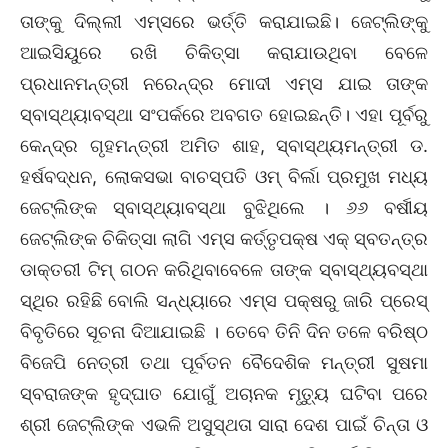
ତାଙ୍କୁ ଦିଲ୍ଲୀ ଏମ୍‌ସରେ ଭର୍ତ୍ତି କରାଯାଇଛି। ଜେଟ୍‌ଲିଙ୍କୁ
ଆଇସିୟୁରେ ରଖି ଚିକିତ୍ସା କରାଯାଉଥିବା ବେଳେ
ପ୍ରଧାନମନ୍ତ୍ରୀ ନରେନ୍ଦ୍ର ମୋଦୀ ଏମ୍‌ସ ଯାଇ ତାଙ୍କ
ସ୍ବାସ୍ଥ୍ୟାବସ୍ଥା ସଂପର୍କରେ ଅବଗତ ହୋଇଛନ୍ତି। ଏହା ପୂର୍ବରୁ
କେନ୍ଦ୍ର ଗୃହମନ୍ତ୍ରୀ ଅମିତ ଶାହ, ସ୍ବାସ୍ଥ୍ୟମନ୍ତ୍ରୀ ଡ.
ହର୍ଷବଦ୍ଧନ, ଲୋକସଭା ବାଚସ୍ପତି ଓମ୍‌ ବିର୍ଲା ପ୍ରମୁଖ ମଧ୍ୟ
ଜେଟ୍‌ଲିଙ୍କ ସ୍ବାସ୍ଥ୍ୟାବସ୍ଥା ବୁଝିଥିଲେ । ୬୬ ବର୍ଷୀୟ
ଜେଟ୍‌ଲିଙ୍କ ଚିକିତ୍ସା ଲାଗି ଏମ୍‌ସ କର୍ତ୍ତୃପକ୍ଷ ଏକ୍‌ ସ୍ବତନ୍ତ୍ର
ଡାକ୍ତରୀ ଟିମ୍‌ ଗଠନ କରିଥିବାବେଳେ ତାଙ୍କ ସ୍ବାସ୍ଥ୍ୟବସ୍ଥା
ସ୍ଥିର ରହିଛି ବୋଲି ସନ୍ଧ୍ୟାରେ ଏମ୍‌ସ ପକ୍ଷରୁ ଜାରି ପ୍ରେସ୍‌
ବିବୃତିରେ ସୂଚନା ଦିଆଯାଇଛି । ତେବେ ତିନି ଦିନ ତଳେ ବରିଷ୍ଠ
ବିଜେପି ନେତ୍ରୀ ତଥା ପୂର୍ବତନ ବୈଦେଶିକ ମନ୍ତ୍ରୀ ସୁଷମା
ସ୍ବରାଜଙ୍କ ହୃଦ୍‌ଘାତ ଯୋଗୁଁ ଅଚାନକ ମୃତ୍ୟୁ ଘଟିବା ପରେ
ଶ୍ରୀ ଜେଟ୍‌ଲିଙ୍କ ଏଭଳି ଅସୁସ୍ଥତା ସାରା ଦେଶ ପାଇଁ ଚିନ୍ତା ଓ