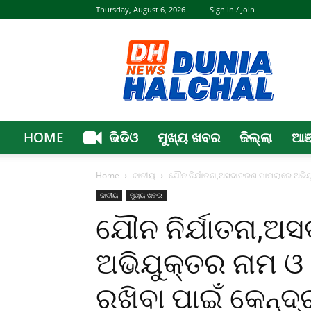
Thursday, August 6, 2026
Sign in / Join
Dunia
Halchal
HOME
ଭିଡିଓ
ମୁଖ୍ୟ ଖବର
ଜିଲ୍ଲା
ଆଞ
Home
ଜାତୀୟ
ଯୌନ ନିର୍ଯାତନା,ଅସଦାଚରଣ ମାମଲାରେ ଅଭିଯୁ
ଜାତୀୟ
ମୁଖ୍ୟ ଖବର
ଯୌନ ନିର୍ଯାତନା,ଅ
ଅଭିଯୁକ୍ତର ନାମ 
ରଖିବା ପାଇଁ କେନ୍ଦ୍