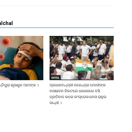
lchal
ଜାତୀୟ
୍ଦିପୁରା ଭୂତାଣୁର ଆତଙ୍କ ।
ପ୍ରଧାନମନ୍ତ୍ରୀ ନରେନ୍ଦ୍ର ମୋଦୀଙ୍କ
ବାସଭବନ ନିକଟରେ ଧାରଣାରେ ବସି
ପ୍ରତିବାଦ କଲେ କଂଗ୍ରେସ ନେତା ରାହୁଲ
ଗାନ୍ଧୀ ।