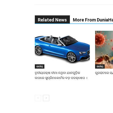
Related News
More From DuniaHa
ଜାତୀୟ
ଜାତୀୟ
ତୃତୀୟପକ୍ଷ ବୀମା ନଥିବା ଯାନଗୁଡ଼ିକ
ଗୁଜରାଟରେ ଚାନ
ଉପରେ ସୁପ୍ରିମକୋର୍ଟର ବଡ଼ ପଦକ୍ଷେପ ।