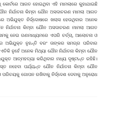
ମ୍‌ କୋର୍ଟରେ ଆଗତ ହୋଇଥିବା ଏହି ମାମଲାରେ କୁହାଯାଇଛି
ଯୌନ ନିର୍ଯାତନା କିମ୍ବା ଯୌନ ଅସଦାଚରଣ ମାମଲା ଆଗତ
ପରେ ଅଭିଯୁକ୍ତ ନିର୍ଦ୍ଦୋଷରେ ଖଲାସ ହେଉଥିବାର ଅନେକ
ଯୌନ ନିର୍ଯାତନା କିମ୍ବା ଯୌନ ଅସଦାଚରଣ ମାମଲା ଆଗତ
ନାମକୁ ନେଇ ଗଣମାଧ୍ୟମରେ ଏପରି ଚର୍ଚ୍ଚା, ଆଲୋଚନା ଓ
ର ଅଭିଯୁକ୍ତ ନୁହନ୍ତି ବରଂ ତାଙ୍କର ସମଗ୍ର ପରିବାର
ିକି ନୁହେଁ ଅନେକ ମିଥ୍ୟା ଯୌନ ନିର୍ଯାତନା କିମ୍ବା ଯୌନ
କ୍ତ ଆତ୍ମହତ୍ୟା କରିଥିବାର ମଧ୍ୟ ଦୃଷ୍ଟାନ୍ତ ରହିଛି।
ସ୍ତ ନହେବା ପର୍ଯ୍ୟନ୍ତ ଯୌନ ନିର୍ଯାତନା କିମ୍ବା ଯୌନ
ପରିଚୟକୁ ଗୋପନ ରଖିବାକୁ ନିର୍ଦ୍ଦେଶ ଦେବାକୁ ଅନୁରୋଧ