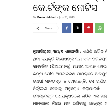
କୋର୍ଟଙ୍କ ନୋଟିସ
By
Dunia Halchal
-
July 30, 2019
Share
ନୂଆଦିଲ୍ଲୀ,୩୦/୭ ଏଜେନସି :
ଏଣିକି ଯୌନ ନି
ଥିବା ବ୍ୟକ୍ତି ବିଶେଷଙ୍କ ନାମ ଏବଂ ପରିଚୟକୁ
ସମ୍ବଳିତ (ପିଆଇଏଲ୍‌) ମାମଲା ଆଗତ ହୋଇଛି।
କିମ୍ବା ଯୌନ ଅସଦାଚରଣ ମାମଲାରେ ଅଭିଯୁକ୍ତ
ଦୋଷୀ ସାବ୍ୟସ୍ତ ନ ହୋଇଛନ୍ତି, ସେ ପର୍ଯ୍
ନିର୍ଦ୍ଦେଶ ଦେବାକୁ ଅନୁରୋଧ କରାଯାଇଛି । ସ
ବୋବ୍‌ଦେଙ୍କ ଅଧ୍ୟକ୍ଷତାରେ ଗଠିତ ଏକ ଖଣ୍
ମାମଲାରେ ନିଜର ମତ ରଖିବାକୁ କେନ୍ଦ୍ର ଆଇନ