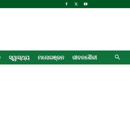
ଳ
ସ୍ୱାସ୍ଥ୍ୟ
ମନୋରଞ୍ଜନ
ଜୀବନଶୈଳୀ