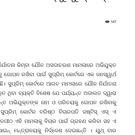
547
ର୍ଯାତନା କିମ୍ବା ଯୌନ ଅସଦାଚରଣ ମାମଲାରେ ଅଭିଯୁକ୍ତ
 ଗୋପନ ରଖିବା ପାଇଁ ସୁପ୍ରିମ୍‌ କୋର୍ଟରେ ଏକ ଜନସ୍ୱାର୍ଥ
 ସୁପ୍ରିମ୍‌ କୋର୍ଟରେ ଆଗତ ମାମଲାରେ ଯୌନ ନିର୍ଯାତନା
 ଥିବା ବ୍ୟକ୍ତି ବିଶେଷ ଯେ ପର୍ଯ୍ୟନ୍ତ ଅଦାଲତ ଦ୍ୱାରା
ୟନ୍ତ ଅଭିଯୁକ୍ତଙ୍କ ନାମ ଓ ପରିଚୟକୁ ଗୋପନ ରଖିବାକୁ
ୁପ୍ରିମ୍‌ କୋର୍ଟର ବରିଷ୍ଠ ବିଚାରପତି ଜଷ୍ଟିସ୍‌ ଏସ୍‌ ଏ
ଡପୀଠ ଏହି ମାମଲାକୁ ବିଚାର ପାଇଁ ଗ୍ରହଣ କରିବା ସହ ଏ
୍‌ ମନ୍ତ୍ରାଳୟକୁ ନିର୍ଦ୍ଦେଶ ଦେଇଛନ୍ତି । ୟୁଥ୍‌ ବାର