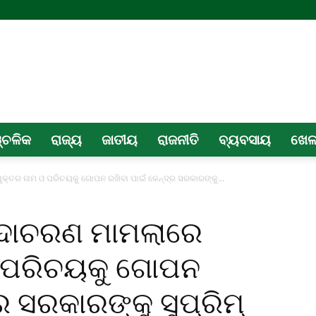
୍ଚଳିକ
ରାଜ୍ୟ
ଜାତୀୟ
ରାଜନୀତି
ବ୍ୟବସାୟ
ଖେ
କ୍ତର ନାମ ଓ ପରିଚୟକୁ ଗୋପନ ରଖିବା ପାଇଁ କେନ୍ଦ୍ର ସରକାରଙ୍କୁ...
ସଦାଚରଣ ମାମଲାରେ
ଓ ପରିଚୟକୁ ଗୋପନ
ର ସରକାରଙ୍କୁ ସୁପ୍ରିମ୍‌