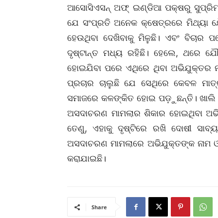
ଆସୋସିଏସନ୍‌ ଅଫ୍‌ ଇଣ୍ଡିଆ ପକ୍ଷରୁ ସୁପ୍ରି
ଯେ ସଂପ୍ରତି ଅନେକ କ୍ଷେତ୍ରରେ ମିଥ୍ୟା 
ହେଉଥିବା ଦେଖିବାକୁ ମିଳୁଛି। ଏବଂ ବିଚାର 
ଦୃଷ୍ଟାନ୍ତ ମଧ୍ୟ ରହିଛି। ହେଲେ, ଥରେ 
ହୋଇଯିବା ପରେ ଏଥିରେ ଥିବା ଅଭିଯୁକ୍ତର 
ପ୍ରଚାର ଚାଲୁଛି ଯେ ସେଥିରେ କେବଳ ମାତ୍
ସମାଜରେ କଳଙ୍କିତ ହୋଇ ପଡ଼ୁଛନ୍ତି। ଖାଲି ଏତ
ଅସଦାଚରଣ ମାମଲାର ଶିକାର ହୋଇଥିବା ଅଭିଯୁ
ତେଣୁ, ଏହାକୁ ଦୃଷ୍ଟିରେ ରଖି ଦୋଷୀ ସାବ୍ୟ
ଅସଦାଚରଣ ମାମଲାରେ ଅଭିଯୁକ୍ତଙ୍କ ନାମ ଓ 
କରାଯାଇଛି।
Share