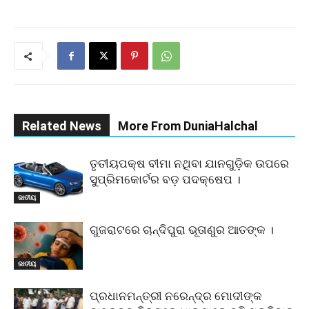
Related News
More From DuniaHalchal
ତୃତୀୟପକ୍ଷ ବୀମା ନଥିବା ଯାନଗୁଡ଼ିକ ଉପରେ
ସୁପ୍ରିମକୋର୍ଟର ବଡ଼ ପଦକ୍ଷେପ ।
ଜାତୀୟ
ଗୁଜରାଟରେ ଚାନ୍ଦିପୁରା ଭୂତାଣୁର ଆତଙ୍କ ।
ଜାତୀୟ
ପ୍ରଧାନମନ୍ତ୍ରୀ ନରେନ୍ଦ୍ର ମୋଦୀଙ୍କ