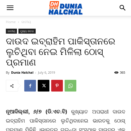
Home
ଜାତୀୟ
ଜାତୀୟ
ମୁଖ୍ୟ ଖବର
ଦାଉଦ ଇବ୍ରାହିମ ପାକିସ୍ତାନରେ
ଲୁଚିଥିବା ନେଇ ମିଳିଲା ଠୋସ୍
ପ୍ରମାଣ
By
Dunia Halchal
-
July 6, 2019
365
ନୂଆଦିଲ୍ଲୀ, ୬/୭ (ଡି.ଏଚ.ବି)
କୁଖ୍ୟାତ ଅପରାଧୀ ଦାଉଦ
ଇବ୍ରାହିମ ପାକିସ୍ତାନରେ ଲୁଚିଥିବାନେଇ ଭାରତକୁ ଠୋସ୍
ପ୍ରମାଣ ମିଳିଛି ।ଭାରତର ଗୁଇନ୍ଦା ସଂସ୍ଥାକୁ ଦାଉଦର ଏକ