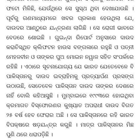
ଫଟୋ ମିଳିଛି, ଯେଉଁଥିରେ ସେ ସୁସ୍ଥ ଥିବା ଦେଖାଯାଉଛି ।
ପୂର୍ବରୁ ଗଣମାଧ୍ୟମରେ ଖବର ପ୍ରକାଶ ହେଉଥିଲା ଯେ,
ଦାଉଦର ଆଣ୍ଠୁରେ ଯନ୍ତ୍ରଣା ଲାଗିଛି । ସେ ରୋଗୀ ଭାବରେ
ବେଡରେ ଶୋଇଛି । ଗୁଇନ୍ଦା ରିପୋର୍ଟ ଅନୁସାରେ ଦାଉଦ
କରାଚିସ୍ଥିତ କ୍ଲିଫଟନ ହାଉସ ବଙ୍ଗଳାରେ ରହୁଛି ଓ ପତ୍ନୀ
ମେହଜବୀନ ଓ ତାଙ୍କର ପୁଅ ମୋଇନ ନୱାଜ ସହିତ ସଂପର୍କରେ
ରହିଛି । ଏଠାରେ ସୂଚନାଯୋଗ୍ୟ ଯେ ଭାରତ ଯେତେବେଳେ ବି
ପାକିସ୍ତାନରୁ ଦାଉଦ ଇବ୍ରାହିମକୁ ପ୍ରତ୍ୟାର୍ପଣ ପ୍ରସଙ୍ଗ
ଉଠାଉଛି, ସେତେବେଳ ପାକିସ୍ତାନ ଦାଉଦ ତାଙ୍କର ଦେଶରେ
ନାହିଁ ବୋଲି କହିଆସୁଛି । ମୁମ୍ବାଇରେ ୧୯୯୩ରେ ହୋଇଥିବା
କ୍ରମାଗତ ବିସ୍ଫୋରଣର କୁଖ୍ୟାତ ଅପରାଧୀ ଦାଉଦ ବିଗତ
୨୫ ବର୍ଷ ହେବ ଫେରାର ଅଛି । ସେ ପାକିସ୍ତାନରେ ରହି ଭାରତ
ବିପକ୍ଷରେ ଷଡ଼ଯନ୍ତ୍ର କରୁଛି । ମାତ୍ର ପାକିସ୍ତାନର ମିଛ
ପୁଣି ଥରେ ଧରାପଡ଼ିଛି ।