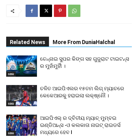
Related News
More From DuniaHalchal
ଚେନ୍ନାଇ ସୁପର କିଙ୍ଗ ସହ ଗୁଜୁରାଟ ଟାଇଟନ୍ସ
ର ମୁହାଁମୁହିୀଁ ।
ଖେଳ
ଚଳିତ ଆଇପିଏଲର ୧୫ତମ ଲିଗ୍ ମ୍ୟାଚରେ
କେକେଆରକୁ ହରାଇଲା ଲକ୍ଷ୍ନୌ ।
ଖେଳ
ଆଇପିଏଲ୍ ର ଦ୍ବିତୀୟ ମ୍ୟାଚ୍ ମୁମ୍ବଇ
ଇଣ୍ଡିଆନ୍ସ -ଓ କଲକାତା ନାଇଟ୍ ରାଇଡର୍ସ
ମଧ୍ୟରେ ହେବ l
ଖେଳ