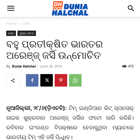
Home
ଖେଳ
ଖେଳ
ମୁଖ୍ୟ ଖବର
ବହୁ ପ୍ରତୀକ୍ଷିତ ଭାରତର
ଅରେଞ୍ଜ୍ ଜର୍ସି ଉନ୍ମୋଚିତ
By
Dunia Halchal
-
June 28, 2019
475
ନୂଆଦିଲ୍ଲୀ, ୨୮/୬(ଡ଼ିଏଚବି):
ଟିମ୍ ଇଣ୍ଡିଆର କିଟ୍ ସ୍ପନସର୍
ନାଇକ ଶୁକ୍ରବାର ଅରେଞ୍ଜ୍ ଜର୍ସିର ଫଟୋ ଜାରି କରିଛି।
ରବିବାର ଇଂଲଣ୍ଡ ବିପକ୍ଷରେ ହେବାକୁଥିବା ମ୍ୟାଚରେ
ଭାରତୀୟ ଟିମ୍ ଏହି ଜର୍ସି ପିନ୍ଧିବ।