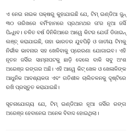
ଏ ନେଇ ନାଇକ ପକ୍ଷରୁ କୁହାଯାଇଛି ଯେ, ଟିମ୍ ଇଣ୍ଡିଆ ଜୁନ୍
୩୦ ତାରିଖରେ ବର୍ମିଂହାମରେ ପ୍ରଥମଥର ତା’ର ନୂଆ ଜର୍ସି
ପିନ୍ଧିବ। ଚଳିତ ବର୍ଷ ଦିନିକିଆରେ ଆୱେ କିଟର ଯେଉଁ ଡିଜାଇନ୍
ଲଞ୍ଚ୍ କରାଯାଇଛି, ତାହା ଭାରତର ଯୁବପିଢ଼ି ଓ ଜାତୀୟ ଟିମକୁ
ନିର୍ଭୀକ ଭାବନାର ସହ ଖେଳିବାକୁ ପ୍ରେରଣା ଯୋଗାଇବ। ଏହି
ନୂତନ ଜର୍ସିର ସାମ୍ନାପଟକୁ ଛାଡ଼ି ଦେଲେ ବାକି ସବୁ ଅଂଶ
ଅରେଞ୍ଜ ରଙ୍ଗର ଅଛି। ଏହି ଆୱେ କିଟ୍ ଖେଳ ଓ ଖେଳାଳିଙ୍କ
ଆଧୁନିକ ଆବଶ୍ୟକତା ଏବଂ ଗତିଶୀଳ ଚାଲିଚଳନକୁ ଦୃଷ୍ଟିରେ
ରଖି ପ୍ରସ୍ତୁତ କରାଯାଇଛି।
ସୂଚନାଯୋଗ୍ୟ ଯେ, ଟିମ୍ ଇଣ୍ଡିଆର ନୂଆ ଜର୍ସିର ରଙ୍ଗ
ଅରେଞ୍ଜ ହେବାନେଇ ଅନେକ ବିବାଦ ହୋଇଥିଲା।