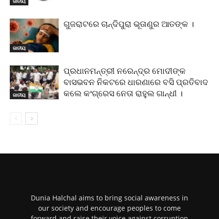
ଜାତୀୟ
ଗୁଜରାଟରେ ଚାନ୍ଦିପୁରା ଭୂତାଣୁର ଆତଙ୍କ ।
ଜାତୀୟ
ପ୍ରଧାନମନ୍ତ୍ରୀ ନରେନ୍ଦ୍ର ମୋଦୀଙ୍କ
ବାସଭବନ ନିକଟରେ ଧାରଣାରେ ବସି ପ୍ରତିବାଦ
କଲେ କଂଗ୍ରେସ ନେତା ରାହୁଲ ଗାନ୍ଧୀ ।
ଜାତୀୟ
Dunia Halchal aims to bring social awareness in
our society and encourage peoples to come
forward and raise their voice against corruption