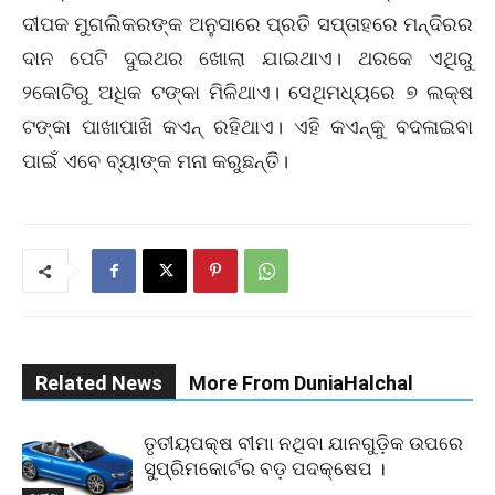
ଦୀପକ ମୁଗଲିକରଙ୍କ ଅନୁସାରେ ପ୍ରତି ସପ୍ତାହରେ ମନ୍ଦିରର
ଦାନ ପେଟି ଦୁଇଥର ଖୋଲା ଯାଇଥାଏ। ଥରକେ ଏଥିରୁ
୨କୋଟିରୁ ଅଧିକ ଟଙ୍କା ମିଳିଥାଏ। ସେଥିମଧ୍ୟରେ ୭ ଲକ୍ଷ
ଟଙ୍କା ପାଖାପାଖି କଏନ୍‌ ରହିଥାଏ। ଏହି କଏନ୍‌କୁ ବଦଳାଇବା
ପାଇଁ ଏବେ ବ୍ୟାଙ୍କ ମନା କରୁଛନ୍ତି।
Related News
More From DuniaHalchal
ତୃତୀୟପକ୍ଷ ବୀମା ନଥିବା ଯାନଗୁଡ଼ିକ ଉପରେ
ସୁପ୍ରିମକୋର୍ଟର ବଡ଼ ପଦକ୍ଷେପ ।