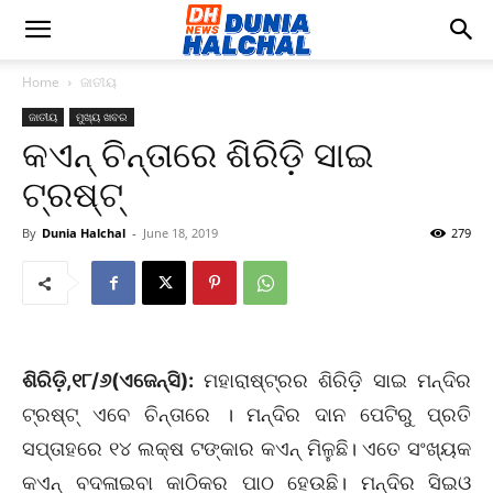
Home
ଜାତୀୟ
ଜାତୀୟ
ମୁଖ୍ୟ ଖବର
କଏନ୍‌ ଚିନ୍ତାରେ ଶିରିଡ଼ି ସାଇ
ଟ୍ରଷ୍ଟ୍‌
By
Dunia Halchal
-
June 18, 2019
279
ଶିରିଡ଼ି,୧୮/୬(ଏଜେନ୍ସି):
ମହାରାଷ୍ଟ୍ରର ଶିରିଡ଼ି ସାଇ ମନ୍ଦିର
ଟ୍ରଷ୍ଟ୍‌ ଏବେ ଚିନ୍ତାରେ । ମନ୍ଦିର ଦାନ ପେଟିରୁ ପ୍ରତି
ସପ୍ତାହରେ ୧୪ ଲକ୍ଷ ଟଙ୍କାର କଏନ୍‌ ମିଳୁଛି। ଏତେ ସଂଖ୍ୟକ
କଏନ୍‌ ବଦଳାଇବା କାଠିକର ପାଠ ହେଉଛି। ମନ୍ଦିର ସିଇଓ