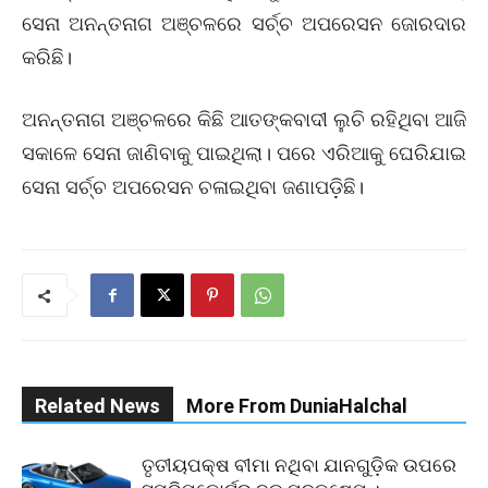
ସେନା ଅନନ୍ତନାଗ ଅଞ୍ଚଳରେ ସର୍ଚ୍ଚ ଅପରେସନ ଜୋରଦାର
କରିଛି।
ଅନନ୍ତନାଗ ଅଞ୍ଚଳରେ କିଛି ଆତଙ୍କବାଦୀ ଲୁଚି ରହିଥିବା ଆଜି
ସକାଳେ ସେନା ଜାଣିବାକୁ ପାଇଥିଲା। ପରେ ଏରିଆକୁ ଘେରିଯାଇ
ସେନା ସର୍ଚ୍ଚ ଅପରେସନ ଚଳାଇଥିବା ଜଣାପଡ଼ିଛି।
Related News
More From DuniaHalchal
ତୃତୀୟପକ୍ଷ ବୀମା ନଥିବା ଯାନଗୁଡ଼ିକ ଉପରେ