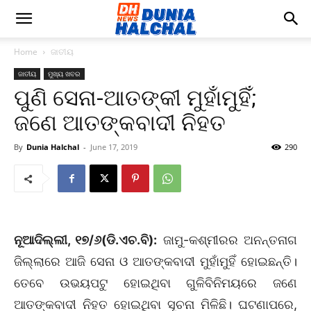
Home
ଜାତୀୟ
ଜାତୀୟ
ମୁଖ୍ୟ ଖବର
ପୁଣି ସେନା-ଆତଙ୍କୀ ମୁହାଁମୁହିଁ;
ଜଣେ ଆତଙ୍କବାଦୀ ନିହତ
By
Dunia Halchal
-
June 17, 2019
290
ନୂଆଦିଲ୍ଲୀ, ୧୭/୬(ଡି.ଏଚ.ବି):
ଜାମୁ-କଶ୍ମୀରର ଅନନ୍ତନାଗ
ଜିଲ୍ଲାରେ ଆଜି ସେନା ଓ ଆତଙ୍କବାଦୀ ମୁହାଁମୁହିଁ ହୋଇଛନ୍ତି।
ତେବେ ଉଭୟପଟୁ ହୋଇଥିବା ଗୁଳିବିନିମୟରେ ଜଣେ
ଆତଙ୍କବାଦୀ ନିହତ ହୋଇଥିବା ସୂଚନା ମିଳିଛି। ଘଟଣାପରେ,