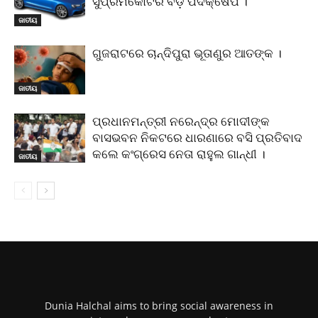
ସୁପ୍ରିମକୋର୍ଟର ବଡ଼ ପଦକ୍ଷେପ ।
ଜାତୀୟ
ଗୁଜରାଟରେ ଚାନ୍ଦିପୁରା ଭୂତାଣୁର ଆତଙ୍କ ।
ଜାତୀୟ
ପ୍ରଧାନମନ୍ତ୍ରୀ ନରେନ୍ଦ୍ର ମୋଦୀଙ୍କ
ବାସଭବନ ନିକଟରେ ଧାରଣାରେ ବସି ପ୍ରତିବାଦ
କଲେ କଂଗ୍ରେସ ନେତା ରାହୁଲ ଗାନ୍ଧୀ ।
ଜାତୀୟ
Dunia Halchal aims to bring social awareness in