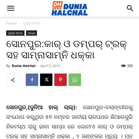
Home
ମୁଖ୍ୟ ଖବର
ମୁଖ୍ୟ ଖବର
ରାଜ୍ୟ
ସୋନପୁର:କାର୍‌ ଓ ଡମ୍ପର୍‌ ଟ୍ରକ୍‌
ସହ ସାମ୍ନାସାମ୍ନି ଧକ୍କା
By
Dunia Halchal
-
April 5, 2019
335
ସୋନପୁର,(ଦୁନିଆ ହାଲ୍ ଚାଲ୍):
ସୋନପୁର-ବଲାଙ୍ଗୀରକୁ
ସଂଯୋଗ କରୁଥିବା ୫୭ ନମ୍ବର ଜାତୀୟ ରାଜପଥର ଶିଆଲଜୁରି
ନିକଟସ୍ଥ ରାଜୁ ଢାବା ସାମ୍ନା ରେ ଗୋଟାଏ କାର୍‌ ଓ ଡମ୍ପର୍‌
ଟ୍ରକ୍‌ ସହ ସମ୍ନାସାମ୍ନି ଧକ୍କା , ୨ ଜଣଙ୍କର ମୃତ୍ୟୁ । ମୃତ