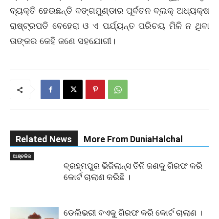
ବ୍ୟକ୍ତି ହେଉଛନ୍ତି ବଙ୍ଗମୁଣ୍ଡାର ପୂର୍ବତନ ବ୍ଲକ୍‌ ଅଧ୍ୟକ୍ଷ
ରାଷ୍ଟ୍ରପତି ବେହେରା ଓ ଏ ପର୍ଯ୍ୟନ୍ତ ପରିଚୟ ମିଳି ନ ଥିବା
ତାଙ୍କର କେହି ଜଣେ ସହଯୋଗୀ।
Related News
More From DuniaHalchal
ଆଞ୍ଚଳିକ
ବ୍ରହ୍ମପୁର ଭିଜିଲାନ୍ସ ତିନି ଜଣକୁ ଗିରଫ କରି
କୋର୍ଟ ଚାଲାଣ କରିଛି ।
ଡେଲିଭରୀ ବଏକୁ ଗିରଫ କରି କୋର୍ଟ ଚାଲାଣ ।