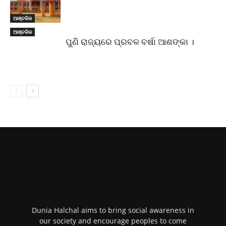
ଆଞ୍ଚଳିକ
ଆଞ୍ଚଳିକ
ପୁଣି ରାଜ୍ୟରେ ପ୍ରବଳ ବର୍ଷା ଆଶଙ୍କା ।
Dunia Halchal aims to bring social awareness in
our society and encourage peoples to come
forward and raise their voice against corruption
and any other social issues.
Editor & Publisher : Ramesh Chandra Patra