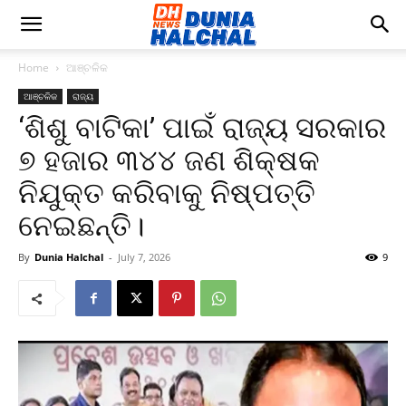
Home
ଆଞ୍ଚଳିକ
ଆଞ୍ଚଳିକ
ରାଜ୍ୟ
‘ଶିଶୁ ବାଟିକା’ ପାଇଁ ରାଜ୍ୟ ସରକାର
୭ ହଜାର ୩୪୪ ଜଣ ଶିକ୍ଷକ
ନିଯୁକ୍ତ କରିବାକୁ ନିଷ୍ପତ୍ତି
ନେଇଛନ୍ତି।
By
Dunia Halchal
-
July 7, 2026
9