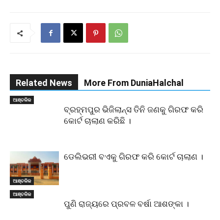
Related News
More From DuniaHalchal
ଆଞ୍ଚଳିକ
ବ୍ରହ୍ମପୁର ଭିଜିଲାନ୍ସ ତିନି ଜଣକୁ ଗିରଫ କରି
କୋର୍ଟ ଚାଲାଣ କରିଛି ।
ଡେଲିଭରୀ ବଏକୁ ଗିରଫ କରି କୋର୍ଟ ଚାଲାଣ ।
ଆଞ୍ଚଳିକ
ଆଞ୍ଚଳିକ
ପୁଣି ରାଜ୍ୟରେ ପ୍ରବଳ ବର୍ଷା ଆଶଙ୍କା ।