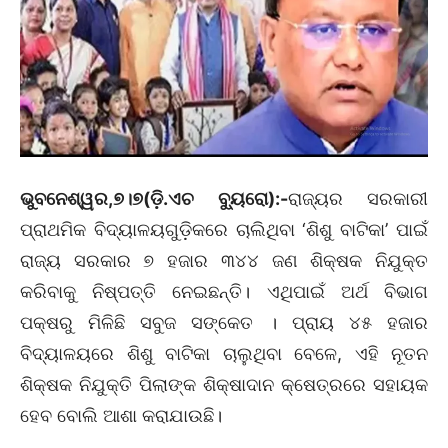
ଭୁବନେଶ୍ୱର,୭।୭(ଡ଼ି.ଏଚ ବ୍ୟୁରୋ):-
ରାଜ୍ୟର ସରକାରୀ
ପ୍ରାଥମିକ ବିଦ୍ୟାଳୟଗୁଡ଼ିକରେ ଚାଲିଥିବା ‘ଶିଶୁ ବାଟିକା’ ପାଇଁ
ରାଜ୍ୟ ସରକାର ୭ ହଜାର ୩୪୪ ଜଣ ଶିକ୍ଷକ ନିଯୁକ୍ତ
କରିବାକୁ ନିଷ୍ପତ୍ତି ନେଇଛନ୍ତି। ଏଥିପାଇଁ ଅର୍ଥ ବିଭାଗ
ପକ୍ଷରୁ ମିଳିଛି ସବୁଜ ସଙ୍କେତ । ପ୍ରାୟ ୪୫ ହଜାର
ବିଦ୍ୟାଳୟରେ ଶିଶୁ ବାଟିକା ଚାଲୁଥିବା ବେଳେ, ଏହି ନୂତନ
ଶିକ୍ଷକ ନିଯୁକ୍ତି ପିଲାଙ୍କ ଶିକ୍ଷାଦାନ କ୍ଷେତ୍ରରେ ସହାୟକ
ହେବ ବୋଲି ଆଶା କରାଯାଉଛି।