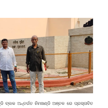
୍ଡି ବ୍ଲକ ଅନ୍ତର୍ଗତ ନିମଖଣ୍ଡି ଅଞ୍ଚଳ ରେ ପ୍ରସ୍ତାବିତ