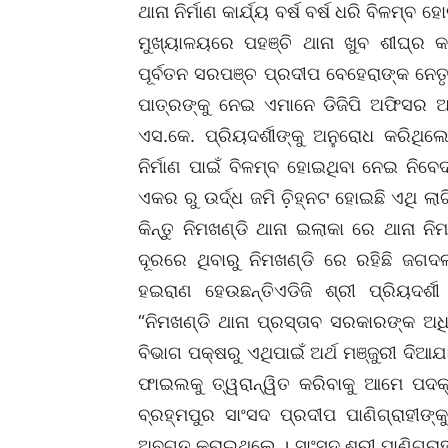
ଥାନା ନିର୍ମାଣ କାର୍ଯ୍ୟ ବର୍ଷ ବର୍ଷ ଧରି ବିଳମ
ମୁଖ୍ୟାଳୟରେ ପହଞ୍ଚି ଥାନା ଖୁବ ଶୀଘ୍ର କା
ପୂର୍ବତନ ସରପଞ୍ଚ ପ୍ରଦୀପ ବେହେରାଙ୍କ ନେତୃ
ପାତ୍ରଙ୍କୁ ନେଇ ଏମାନେ ଡିଜିପି ଅଫିସର 
ଏସ.କେ. ପ୍ରିୟଦର୍ଶୀଙ୍କୁ ଅନୁରୋଧ କରିଥିଲ
ନିର୍ମାଣ ପାଇଁ ବିଳମ୍ବ ହୋଇଥିବା ନେଇ ନିବ
ଏକର ରୁ ଉର୍ଦ୍ଧ ଜମି ଚି଼ହ୍ନଟ ହୋଇଛି ଏଥି ଲା
କିନ୍ତୁ ନିମଖଣ୍ଡି ଥାନା ଇଲାକା ରେ ଥାନା ନିମ
ଦୂରରେ ଥିବାରୁ ନିମଖଣ୍ଡି ରେ ରହିଛି ଜଗ
ହଇରାଣ ହେଉଛନ୍ତିଏଡିଜି ଶ୍ରୀ ପ୍ରିୟଦର୍ଶ
“ନିମଖଣ୍ଡି ଥାନା ପ୍ରସ୍ତାବ ସରକାରଙ୍କ ଅଧ
ବିଭାଗ ପକ୍ଷରୁ ଏଥିପାଇଁ ଅର୍ଥ ମଞ୍ଜୁରୀ ଦିଆ
ଫାଇଲକୁ ତ୍ୱରାନ୍ୱିତ କରିବାକୁ ଆମେ ପଦକ
ବ୍ରହ୍ମପୁର ସାଂସଦ ପ୍ରଦୀପ ପାଣିଗ୍ରାହୀଙ୍
ଅବଗତ କରାଇଥିଲେ । ସାଂସଦ ଶ୍ରୀ ପାଣିଗ୍ରାହୀ