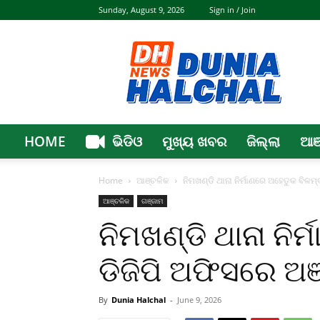
Sunday, August 9, 2026
Sign in / Join
Dunia
Halchal
HOME
ଭିଡିଓ
ମୁଖ୍ୟ ଖବର
ଜିଲ୍ଲା
ଆଞ
Home
ଆଞ୍ଚଳିକ
ନିମଖଣ୍ଡି ଥାନା ନିର୍ମାଣରେ ଅହେତୁକ ବିଳମ୍
ଆଞ୍ଚଳିକ
ଗଞ୍ଜାମ
ନିମଖଣ୍ଡି ଥାନା ନିର
ଡିଜିପି ଅଫିସରେ ଅଞ୍
By
Dunia Halchal
-
June 9, 2026