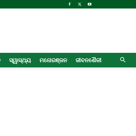
ଳ
ସ୍ୱାସ୍ଥ୍ୟ
ମନୋରଞ୍ଜନ
ଜୀବନଶୈଳୀ