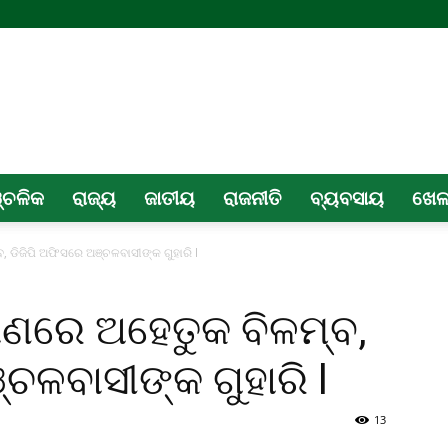
୍ଚଳିକ
ରାଜ୍ୟ
ଜାତୀୟ
ରାଜନୀତି
ବ୍ୟବସାୟ
ଖେ
ବ, ଡିଜିପି ଅଫିସରେ ଅଞ୍ଚଳବାସୀଙ୍କ ଗୁହାରି l
୍ମାଣରେ ଅହେତୁକ ବିଳମ୍ବ,
ଚଳବାସୀଙ୍କ ଗୁହାରି l
13