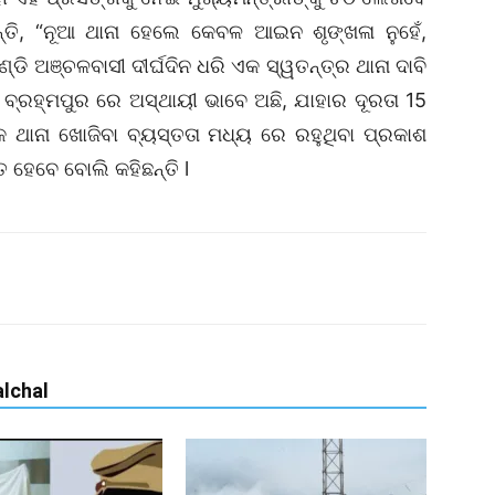
ନ୍ତି, “ନୂଆ ଥାନା ହେଲେ କେବଳ ଆଇନ ଶୃଙ୍ଖଳା ନୁହେଁ,
୍ଡି ଅଞ୍ଚଳବାସୀ ଦୀର୍ଘଦିନ ଧରି ଏକ ସ୍ୱତନ୍ତ୍ର ଥାନା ଦାବି
ନା ବ୍ରହ୍ମପୁର ରେ ଅସ୍ଥାୟୀ ଭାବେ ଅଛି, ଯାହାର ଦୂରତା 15
 ଥାନା ଖୋଜିବା ବ୍ୟସ୍ତତା ମଧ୍ୟ ରେ ରହୁଥିବା ପ୍ରକାଶ
 ହେବେ ବୋଲି କହିଛନ୍ତି l
lchal