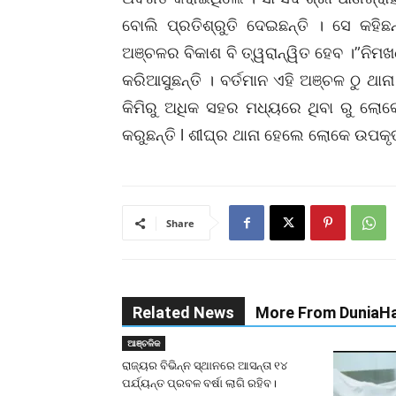
ବୋଲି ପ୍ରତିଶ୍ରୁତି ଦେଇଛନ୍ତି । ସେ କହିଛ
ଅଞ୍ଚଳର ବିକାଶ ବି ତ୍ୱରାନ୍ୱିତ ହେବ ।”ନିମଖଣ
କରିଆସୁଛନ୍ତି । ବର୍ତମାନ ଏହି ଅଞ୍ଚଳ ଠୁ ଥା
କିମିରୁ ଅଧିକ ସହର ମଧ୍ୟରେ ଥିବା ରୁ ଲୋକେ
କରୁଛନ୍ତି l ଶୀଘ୍ର ଥାନା ହେଲେ ଲୋକେ ଉପକୃତ
Share
Related News
More From DuniaHa
ଆଞ୍ଚଳିକ
ରାଜ୍ୟର ବିଭିନ୍ନ ସ୍ଥାନରେ ଆସନ୍ତା ୧୪
ପର୍ଯ୍ୟନ୍ତ ପ୍ରବଳ ବର୍ଷା ଲାଗି ରହିବ।