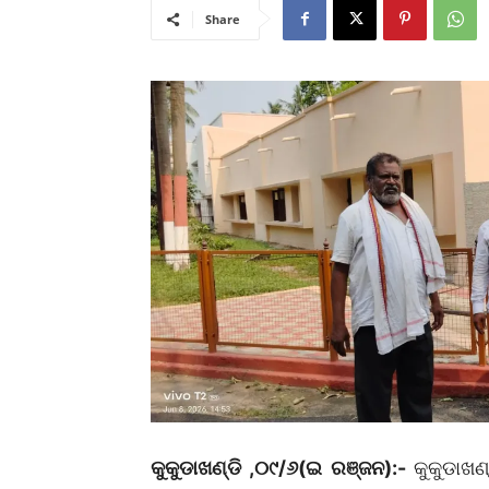
Share
କୁକୁଡାଖଣ୍ଡି ,୦୯/୬(ଇ ରଞ୍ଜନ):-
କୁକୁଡାଖଣ