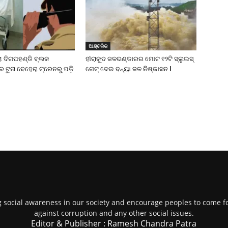
ଆଞ୍ଚଳିକ
ଲା ଦିଗପହଣ୍ଡି ବ୍ଲକ
ହୀରାକୁଦ ଜଳଭଣ୍ଡାରର ମୋଟ ୧୨ଟି ସ୍ଲୁଇସ୍
ଁର ଟୁନା ବେହେରା ଟ୍ରେନରୁ ପଡ଼ି
ଗେଟ୍ ଦେଇ ବନ୍ୟା ଜଳ ନିଷ୍କାସନ l
g social awareness in our society and encourage peoples to come fo
against corruption and any other social issues.
Editor & Publisher : Ramesh Chandra Patra