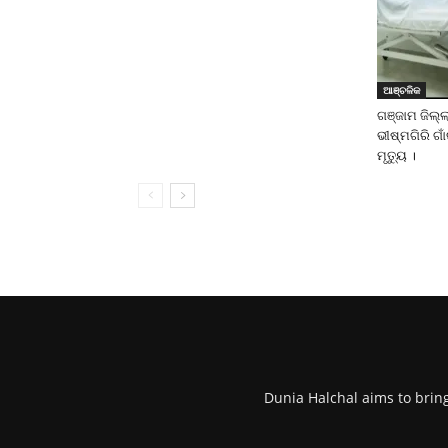
ଆଞ୍ଚଳିକ
ଗଞ୍ଜାମ ଜିଲ୍
ଭୀଷ୍ମଗିରି ଗା
ମୃତ୍ୟୁ ।
Dunia Halchal aims to brin