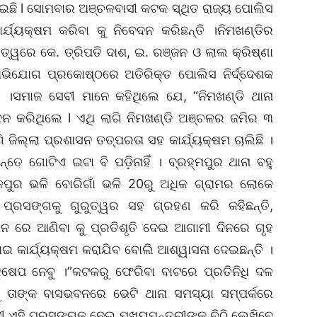
୍ବ ହୋଇଛି l ସୋମବାର ଅଞ୍ଚଳବାସୀ କଟକ ସ୍ଥିତ ରାଜ୍ୟ ପୋଲିସ
ର୍ଯ୍ୟକ୍ଷମ କରିବା କୁ ନିବେଦନ କରିଛନ୍ତି ।ନିମଖଣ୍ଡିର
ତ୍ୱରେ କେ. ତ୍ରିପତି ଦାଶ, ଇ. ରଞ୍ଜନ ଓ ଲାଲ କ୍ରିଷ୍ଣା
ଅଭିଯୋଗ ପ୍ରକୋଷ୍ଠରେ ଅତିରିକ୍ତ ପୋଲିସ ନିର୍ଦ୍ଦେଶକ
େ ।ସମାଜ ସେବୀ ମାନେ କହିଥିଲେ ଯେ, “ନିମଖଣ୍ଡି ଥାନା
େଦନ କରିଥିଲେ l ଏଥି ଲାଗି ନିମଖଣ୍ଡି ଅଞ୍ଚଳର ଜମିର ୩
ଗି ଜିଲ୍ଲା ପ୍ରଶାସନ ତତ୍ପରତା ସହ କାର୍ଯ୍ୟକ୍ଷମ ଚାଲିଛି ।
ନ୍ତେ ଗୋଟିଏ ଇଟା ବି ପଡ଼ିନାହିଁ । ବ୍ରହ୍ମପୁର ଥାନା ବହୁ
ଦଳପୁର ଭଳି ବୋରିଗାଁ ଭଳି 20ରୁ ଅଧିକ ଗ୍ରାମର ଲୋକେ
ୀ ପ୍ରସଙ୍ଗକୁ ଗୁରୁତ୍ୱର ସହ ଗ୍ରହଣ କରି କହିଛନ୍ତି,
ିନ ରେ ଆଣିବା କୁ ପ୍ରତିଶୃତି ଦେଇ ଆଗାମୀ ଦିନରେ ଗୃହ
ଯାଇ କାର୍ଯ୍ୟକ୍ଷମ କରାଯିବ ବୋଲି ଆଶ୍ୱାସନା ଦେଇଛନ୍ତି ।
୍ଷେପ ନେବୁ ।”କଟକରୁ ଫେରିବା ବାଟରେ ପ୍ରତିନିଧି ଦଳ
କୁ ତାଙ୍କ ବାସଭବନରେ ଭେଟି ଥାନା ସମସ୍ୟା ସମ୍ପର୍କରେ
 ଏହି ପ୍ରସଙ୍ଗକୁ ନେଇ ମୁଖ୍ୟମନ୍ତ୍ରୀଙ୍କୁ ଚିଠି ଲେଖିବେ