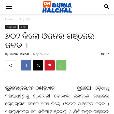
Home
ଆଞ୍ଚଳିକ
ଆଞ୍ଚଳିକ
ରାଜ୍ୟ
୭୦୨ କିଲୋ ଓଜନର ଗଞ୍ଜେଇ
ଜବତ ।
By
Dunia Halchal
-
May 26, 2026
17
ଭୁବନେଶ୍ବର,୨୬।୦୫(ଡ଼ି.ଏଚ ବ୍ୟୁରୋ):
-ଓଡ଼ିଶାରୁ
ମହାରାଷ୍ଟ୍ରକୁ ଗ୍ରୋସରୀ ବୋଝେଇ ଟ୍ରକ୍ରେ ଗଞ୍ଜେଇ
ଚୋରାଚାଲାଣ ବେଳେ ୭୦୨ କିଲୋ ଓଜନର ଗଞ୍ଜେଇ ଜବତ ।
ମହାରାଷ୍ଟ୍ରର ଗୋଣ୍ଡିଆ ଅଞ୍ଚଳରୁ ଏନ୍ସିବି ଉକ୍ତ ଗଞ୍ଜେଇ