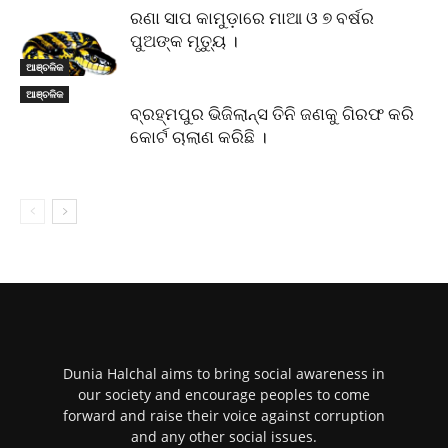
ରଣା ସାପ କାମୁଡ଼ାରେ ମାଆ ଓ ୭ ବର୍ଷର
ପୁଅଙ୍କ ମୃତ୍ୟୁ ।
ଆଞ୍ଚଳିକ
ଆଞ୍ଚଳିକ
ବ୍ରହ୍ମପୁର ଭିଜିଲାନ୍ସ ତିନି ଜଣକୁ ଗିରଫ କରି
କୋର୍ଟ ଚାଲାଣ କରିଛି ।
Dunia Halchal aims to bring social awareness in
our society and encourage peoples to come
forward and raise their voice against corruption
and any other social issues.