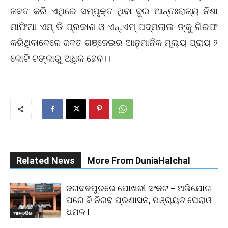
ଜବତ କରି ଏଥିରେ ସମ୍ପୃକ୍ତ ଥିବା ଦୁଇ ଆନ୍ତଃରାଜ୍ୟ ନିଶା
ମାଫିଆ ଏମ୍ ଡି ପ୍ରକାଶ ଓ ଏନ୍.ଏମ୍ ପଦ୍ମଲାଲ ଙ୍କୁ ଗିରଫ
କରିଥିବାବେଳେ ଜବତ ଗଞ୍ଜେଇର ଆନୁମାନିକ ମୂଲ୍ୟ ପ୍ରାୟ ୨
କୋଟି ଟଙ୍କାରୁ ଅଧିକ ହେବ।।
Related News
More From DuniaHalchal
ଜଗଦଳପୁରରେ ପୋଖରୀ ସଂକଟ – ଅଭିଯୋଗ
ପରେ ବି ନିରବ ପ୍ରଶାସନ, ପଞ୍ଚାୟତ ଘେରାଓ
ଧମକ l
ଆଞ୍ଚଳିକ