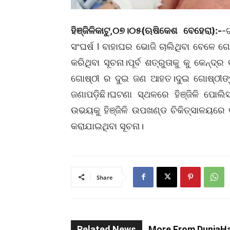
ହିଞ୍ଜିଳିକାଟୁ,୦୭।୦୫(ଋଷିକେଶ ବେହେରା):-
-
ସଂଘର୍ଷ l ବାହାଘର ଭୋଜି ଚାଲିଥିବା ବେଳ
କରିଥିବା ସୂଚନା।ପୂର୍ବ ଶତ୍ରୁତାକୁ କୁ କେନ୍
ଗୋଷ୍ଠୀ ର ଦୁଇ ଜଣ ଆହତ।ଦୁଇ ଗୋଷ୍ଠୀଙ୍କ 
ଜଣାପଡ଼ିଛି।ଘଟଣା ସ୍ଥଳରେ ହିଞ୍ଜିଳି ପୋଲି
ଉଭୟକୁ ହିଞ୍ଜିଳି ଉପଖଣ୍ଡ ଚିକିତ୍ସାଳୟରେ ଭର
କରାଯାଇଥିବା ସୂଚନା।
Share
Related News
More From DuniaHa