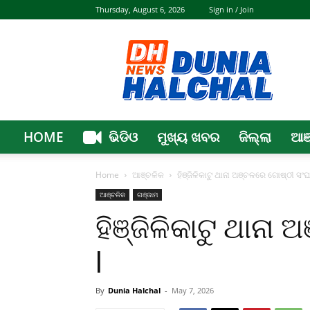
Thursday, August 6, 2026
Sign in / Join
Dunia
Halchal
HOME
ଭିଡିଓ
ମୁଖ୍ୟ ଖବର
ଜିଲ୍ଲା
ଆଞ
Home
ଆଞ୍ଚଳିକ
ହିଞ୍ଜିଳିକାଟୁ ଥାନା ଅଞ୍ଚଳରେ ଗୋଷ୍ଠୀ ସଂଘର୍
ଆଞ୍ଚଳିକ
ଗଞ୍ଜାମ
ହିଞ୍ଜିଳିକାଟୁ ଥାନା
l
By
Dunia Halchal
-
May 7, 2026