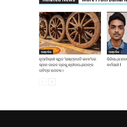
ଆଞ୍ଚଳିକ
ଆଞ୍ଚଳିକ
ନୂଆଦିଲ୍ଲୀ ସ୍ଥିତ ‘ରାଷ୍ଟ୍ରପତି ଭବନ’ରେ
ଭିଜିଲାନ୍ସ ହ
ସ୍ଥାନ ପାଇବ ପ୍ରଭୁ ଶ୍ରୀଜଗନ୍ନାଥଙ୍କ
କର୍ମଚାରୀ l
ପବିତ୍ର ରଥଚକ।