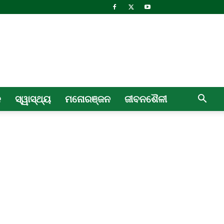
ଳ
ସ୍ୱାସ୍ଥ୍ୟ
ମନୋରଞ୍ଜନ
ଜୀବନଶୈଳୀ