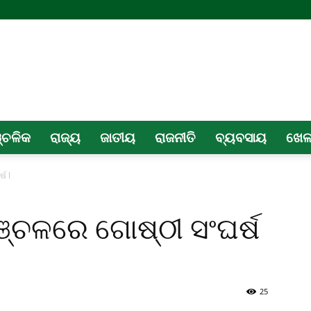
୍ଚଳିକ
ରାଜ୍ୟ
ଜାତୀୟ
ରାଜନୀତି
ବ୍ୟବସାୟ
ଖେ
ଷ l
 ଅଞ୍ଚଳରେ ଗୋଷ୍ଠୀ ସଂଘର୍ଷ
25