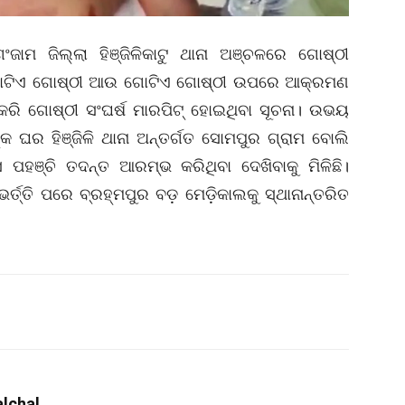
ଗଂଜାମ ଜିଲ୍ଲା ହିଞ୍ଜିଳିକାଟୁ ଥାନା ଅଞ୍ଚଳରେ ଗୋଷ୍ଠୀ
େ ଗୋଟିଏ ଗୋଷ୍ଠୀ ଆଉ ଗୋଟିଏ ଗୋଷ୍ଠୀ ଉପରେ ଆକ୍ରମଣ
ଦ୍ର କରି ଗୋଷ୍ଠୀ ସଂଘର୍ଷ ମାରପିଟ୍ ହୋଇଥିବା ସୂଚନା। ଉଭୟ
ଘର ହିଞ୍ଜିଳି ଥାନା ଅନ୍ତର୍ଗତ ସୋମପୁର ଗ୍ରାମ ବୋଲି
ସ ପହଞ୍ଚି ତଦନ୍ତ ଆରମ୍ଭ କରିଥିବା ଦେଖିବାକୁ ମିଳିଛି।
୍ତ୍ତି ପରେ ବ୍ରହ୍ମପୁର ବଡ଼ ମେଡ଼ିକାଲକୁ ସ୍ଥାନାନ୍ତରିତ
lchal