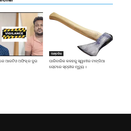
ଆଞ୍ଚଳିକ
ାତରେ ଆରଟିଓ ଅଫିସ୍ ର ଦୁଇ
ପାରିବାରିକ କଳହରୁ ସ୍ୱାମୀର ଟାଙ୍ଗିଆ
ଚୋଟରେ ସ୍ତ୍ରୀର ମୃତ୍ୟୁ ।