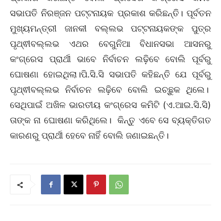
ସଭାପତି ନିରଞ୍ଜନ ପଟ୍ଟନାୟକ ପ୍ରକାଶ କରିଛନ୍ତି। ପୂର୍ବତନ
ମୁଖ୍ୟମନ୍ତ୍ରୀ ଜାନକୀ ବଲ୍ଲଭ ପଟ୍ଟନାୟକଙ୍କ ପୁତ୍ର
ପୃଥ୍ଵୀବଲ୍ଲଭ ଏଥର ବେଗୁନିଆ ବିଧାନସଭା ଆସନରୁ
କଂଗ୍ରେସ ପ୍ରାର୍ଥୀ ଭାବେ ନିର୍ବାଚନ ଲଢ଼ିବେ ବୋଲି ପୂର୍ବରୁ
ଘୋଷଣା ହୋଇଥିଲା।ପି.ସି.ସି ସଭାପତି କହିଛନ୍ତି ଯେ ପୂର୍ବରୁ
ପୃଥ୍ଵୀବଲ୍ଲଭ ନିର୍ବାଚନ ଲଢ଼ିବେ ବୋଲି ଇଚ୍ଛୁକ ଥିଲେ।
ସେଥିପାଇଁ ଅଖିଳ ଭାରତୀୟ କଂଗ୍ରେସ କମିଟି (ଏ.ଆଇ.ସି.ସି)
ତାଙ୍କ ନା ଘୋଷଣା କରିଥିଲେ। କିନ୍ତୁ ଏବେ ସେ ବ୍ୟକ୍ତିଗତ
କାରଣରୁ ପ୍ରାର୍ଥୀ ହେବେ ନାହିଁ ବୋଲି ଜଣାଇଛନ୍ତି।