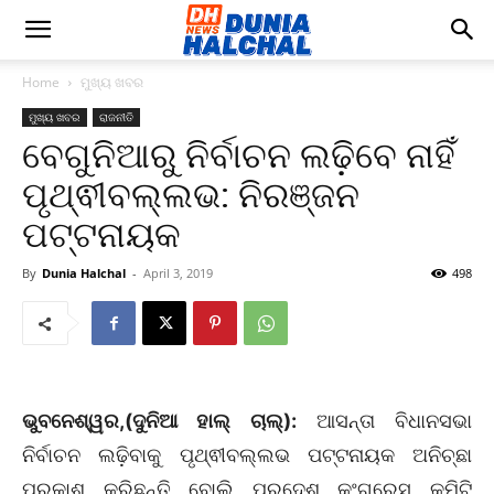
Home
ମୁଖ୍ୟ ଖବର
ମୁଖ୍ୟ ଖବର
ରାଜନୀତି
ବେଗୁନିଆରୁ ନିର୍ବାଚନ ଲଢ଼ିବେ ନାହିଁ
ପୃଥ୍ଵୀବଲ୍ଲଭ: ନିରଞ୍ଜନ
ପଟ୍ଟନାୟକ
By
Dunia Halchal
-
April 3, 2019
498
ଭୁବନେଶ୍ୱର,(ଦୁନିଆ ହାଲ୍ ଚାଲ୍):
ଆସନ୍ତା ବିଧାନସଭା
ନିର୍ବାଚନ ଲଢ଼ିବାକୁ ପୃଥ୍ଵୀବଲ୍ଲଭ ପଟ୍ଟନାୟକ ଅନିଚ୍ଛା
ପ୍ରକାଶ କରିଛନ୍ତି ବୋଲି ପ୍ରଦେଶ କଂଗ୍ରେସ କମିଟି