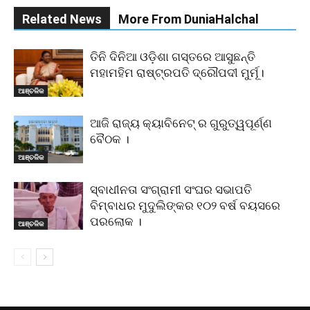
Related News
More From DuniaHalchal
ତିନି ଦିନିଆ ଓଡ଼ିଶା ଗସ୍ତରେ ଆସୁଛନ୍ତି
ମହାମହିମ ରାଷ୍ଟ୍ରପତି ଦ୍ରୌପଦୀ ମୁର୍ମୂ।
ଆଞ୍ଚଳିକ
ଆଜି ରାଜ୍ୟ କ୍ୟାବିନେଟ୍ ର ଗୁରୁତ୍ୱପୂର୍ଣ୍ଣ
ବୈଠକ ।
ଆଞ୍ଚଳିକ
ସ୍ବାଧୀନତା ସଂଗ୍ରାମୀ ସଂଘର ସଭାପତି
ବିମ୍ବାଧର ମୁଦୁଲିଙ୍କର ୧୦୨ ବର୍ଷ ବୟସରେ
ପରଲୋକ ।
ଆଞ୍ଚଳିକ