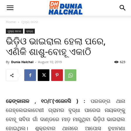
Home
ମୁଖ୍ୟ ଖବର
ମୁଖ୍ୟ ଖବର
ରାଜ୍ୟ
ଭିଡ଼ିଓ ଭାଇରାଲ ହେଲା ପରେ,
ଏଣିକି ଶାଶୁ-ବୋହୂ ଏକାଠି
By
Dunia Halchal
-
August 10, 2019
623
ଢେଙ୍କାନାଳ , ୧୦/୮(ଏଜେନସି ) :
ପରଜଙ୍ଗ ଥାନା
ଗେହ୍ଲେଇକାଟେଣୀ ଗ୍ରାମର ବୃଦ୍ଧା ପାରେଇ ନାୟକଙ୍କୁ
ବୋହୂ ସବିତା ଗାଁ ଦାଣ୍ଡରେ ମାଡ଼ ମାରୁଥିବା ଭିଡ଼ିଓ ଭାଇରାଲ
ହୋଇଥିଲ। ଶୁକ୍ରବାର ଥାନାରେ ଆପୋସ ବୁଝାମଣା