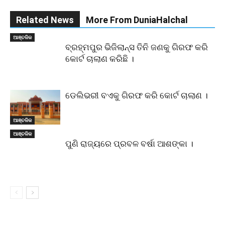
Related News
More From DuniaHalchal
ଆଞ୍ଚଳିକ
ବ୍ରହ୍ମପୁର ଭିଜିଲାନ୍ସ ତିନି ଜଣକୁ ଗିରଫ କରି
କୋର୍ଟ ଚାଲାଣ କରିଛି ।
ଡେଲିଭରୀ ବଏକୁ ଗିରଫ କରି କୋର୍ଟ ଚାଲାଣ ।
ଆଞ୍ଚଳିକ
ଆଞ୍ଚଳିକ
ପୁଣି ରାଜ୍ୟରେ ପ୍ରବଳ ବର୍ଷା ଆଶଙ୍କା ।