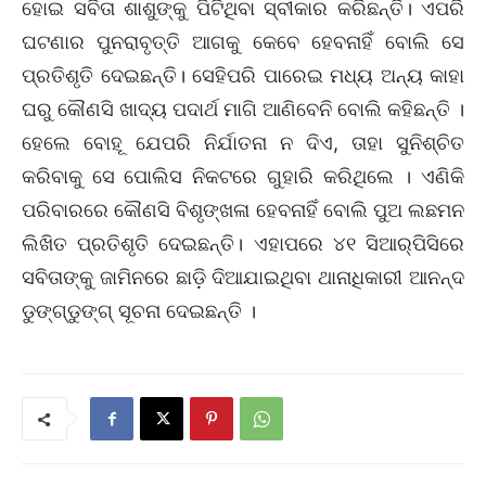
ହୋଇ ସବିତା ଶାଶୁଙ୍କୁ ପିଟିଥିବା ସ୍ବୀକାର କରିଛନ୍ତି। ଏପରି
ଘଟଣାର ପୁନରାବୃତ୍ତି ଆଗକୁ କେବେ ହେବନାହିଁ ବୋଲି ସେ
ପ୍ରତିଶୃତି ଦେଇଛନ୍ତି। ସେହିପରି ପାରେଇ ମଧ୍ୟ ଅନ୍ୟ କାହା
ଘରୁ କୌଣସି ଖାଦ୍ୟ ପଦାର୍ଥ ମାଗି ଆଣିବେନି ବୋଲି କହିଛନ୍ତି ।
ହେଲେ ବୋହୂ ଯେପରି ନିର୍ଯାତନା ନ ଦିଏ, ତାହା ସୁନିଶ୍ଚିତ
କରିବାକୁ ସେ ପୋଲିସ ନିକଟରେ ଗୁହାରି କରିଥିଲେ । ଏଣିକି
ପରିବାରରେ କୌଣସି ବିଶୃଙ୍ଖଳା ହେବନାହିଁ ବୋଲି ପୁଅ ଲଛମନ
ଲିଖିତ ପ୍ରତିଶୃତି ଦେଇଛନ୍ତି। ଏହାପରେ ୪୧ ସିଆର୍‌ପିସିରେ
ସବିତାଙ୍କୁ ଜାମିନରେ ଛାଡ଼ି ଦିଆଯାଇଥିବା ଥାନାଧିକାରୀ ଆନନ୍ଦ
ଡୁଙ୍ଗ୍‌ଡୁଙ୍ଗ୍‌ ସୂଚନା ଦେଇଛନ୍ତି ।