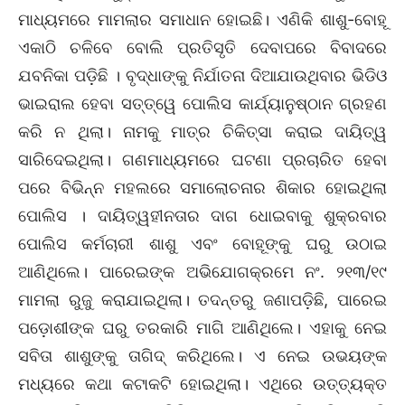
ମାଧ୍ୟମରେ ମାମଲାର ସମାଧାନ ହୋଇଛି। ଏଣିକି ଶାଶୁ-ବୋହୂ
ଏକାଠି ଚଳିବେ ବୋଲି ପ୍ରତିସୃତି ଦେବାପରେ ବିବାଦରେ
ଯବନିକା ପଡ଼ିଛି । ବୃଦ୍ଧାଙ୍କୁ ନିର୍ଯାତନା ଦିଆଯାଉଥିବାର ଭିଡିଓ
ଭାଇରାଲ ହେବା ସତ୍ତ୍ୱେ ପୋଲିସ କାର୍ଯ୍ୟାନୁଷ୍ଠାନ ଗ୍ରହଣ
କରି ନ ଥିଲା। ନାମକୁ ମାତ୍ର ଚିକିତ୍ସା କରାଇ ଦାୟିତ୍ୱ
ସାରିଦେଇଥିଲା। ଗଣମାଧ୍ୟମରେ ଘଟଣା ପ୍ରଚାରିତ ହେବା
ପରେ ବିଭିନ୍ନ ମହଲରେ ସମାଲୋଚନାର ଶିକାର ହୋଇଥିଲା
ପୋଲିସ । ଦାୟିତ୍ୱହୀନତାର ଦାଗ ଧୋଇବାକୁ ଶୁକ୍ରବାର
ପୋଲିସ କର୍ମଚାରୀ ଶାଶୁ ଏବଂ ବୋହୂଙ୍କୁ ଘରୁ ଉଠାଇ
ଆଣିଥିଲେ। ପାରେଇଙ୍କ ଅଭିଯୋଗକ୍ରମେ ନଂ. ୨୧୩/୧୯
ମାମଲା ରୁଜୁ କରାଯାଇଥିଲା। ତଦନ୍ତରୁ ଜଣାପଡ଼ିଛି, ପାରେଇ
ପଡ଼ୋଶୀଙ୍କ ଘରୁ ତରକାରି ମାଗି ଆଣିଥିଲେ। ଏହାକୁ ନେଇ
ସବିତା ଶାଶୁଙ୍କୁ ତାଗିଦ୍‌ କରିଥିଲେ। ଏ ନେଇ ଉଭୟଙ୍କ
ମଧ୍ୟରେ କଥା କଟାକଟି ହୋଇଥିଲା। ଏଥିରେ ଉତ୍ତ୍ୟକ୍ତ