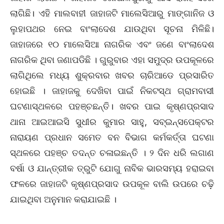
ଲାଗିଛି। ଏହି ମାଲବାହୀ ଜାହାଜଟି ମାଲେସିଆରୁ ମାଙ୍ଗାନିଜ ଓ
ଲୁହାପଥର ନେଇ ବାଂଲାଦେଶ ଯାଉଥିବା ସୂଚନା ମିଳିଛି।
ଜାହାଜରେ ୧୦ ମାଲେସିଆ ନାଗରିକ ଏବଂ ଜଣେ ବାଂଲାଦେଶ
ନାଗରିକ ଥିବା ଜଣାପଡିଛି । ଗୁରୁବାର ଏହା ସମୁଦ୍ର ଉପକୂଳରେ
ଲାଗିଥିଲେ ମଧ୍ୟ ଶୁକ୍ରବାର ଖବର ଚାରିଆଡେ ପ୍ରସାରିତ
ହୋଇଛି । ଜାହାଜକୁ ଦେଖିବା ପାଇଁ ନିକଟସ୍ଥ ଗ୍ରାମବାସୀ
ଘଟଣାସ୍ଥଳରେ ପହଞ୍ଚଛନ୍ତି। ଖବର ପାଇ କୃଷ୍ଣପ୍ରସାଦ
ଥାନା ଆଇଆଇସି ସୁଧୀର କୁମାର ସାହୁ, ସବ୍‌ଇନ୍ସପେକ୍ଟର
ନାରାୟଣ ପ୍ରଧାନ ସମେତ ବନ ବିଭାଗ କର୍ମକର୍ତ୍ତା ଘଟଣା
ସ୍ଥଳରେ ପହଞ୍ଚ ତଦନ୍ତ ଚଳାଇଛନ୍ତି । ୨ ଦିନ ଧରି ଲଗାଣ
ବର୍ଷା ଓ ଯାନ୍ତ୍ରୀକ ତ୍ରୁଟି ଯୋଗୁ ନାବିକ ଭାରସମ୍ୟ ହରାଇବା
ଫଳରେ ଜାହାଜଟି କୃଷ୍ଣପ୍ରସାଦ ଉପକୂଳ ବାଲି ଉପରେ ଚଢ଼ି
ଯାଇଥିବା ଅନୁମାନ କରାଯାଇଛି ।