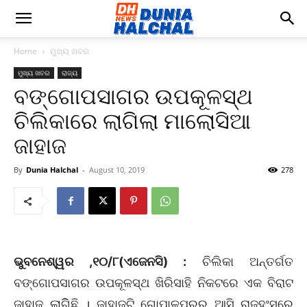
Home
ମୁଖ୍ୟ ଖବର
ମୁଖ୍ୟ ଖବର
ରାଜ୍ୟ
ବଙ୍ଗୋପସାଗର ଉପକୂଳସ୍ଥ
ଚିଲିକାରେ ଲାଗିଲା ମାଲୋସିଆ
ଜାହାଜ
By
Dunia Halchal
-
August 10, 2019
278
ଭୁବନେଶ୍ୱର ,୧୦/୮(ଏଜେନସି) :
ଚିଲିକା ଅନ୍ତର୍ଗତ
ବଙ୍ଗୋପସାଗର ଉପକୂଳସ୍ଥ ଖିରିସାହି ନିକଟରେ ଏକ ବିରାଟ
ଜାହାଜ ଲାଗିିଛି । ଜାହାଜଟି ଗୋପାଳପୁରରୁ ଆସି ରାଜହଂସରେ