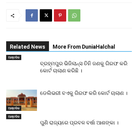
Related News
More From DuniaHalchal
ଆଞ୍ଚଳିକ
ବ୍ରହ୍ମପୁର ଭିଜିଲାନ୍ସ ତିନି ଜଣକୁ ଗିରଫ କରି
କୋର୍ଟ ଚାଲାଣ କରିଛି ।
ଡେଲିଭରୀ ବଏକୁ ଗିରଫ କରି କୋର୍ଟ ଚାଲାଣ ।
ଆଞ୍ଚଳିକ
ଆଞ୍ଚଳିକ
ପୁଣି ରାଜ୍ୟରେ ପ୍ରବଳ ବର୍ଷା ଆଶଙ୍କା ।