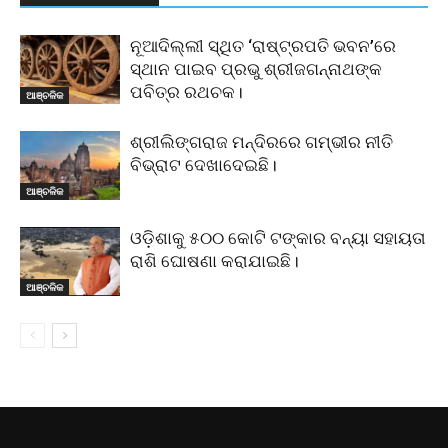
ନୂଆଦିଲ୍ଲୀ ସ୍ଥିତ ‘ରାଷ୍ଟ୍ରପତି ଭବନ’ରେ
ସ୍ଥାନ ପାଇବ ପ୍ରଭୁ ଶ୍ରୀଜଗନ୍ନାଥଙ୍କ
ପବିତ୍ର ରଥଚକ।
ଆଞ୍ଚଳିକ
ଶ୍ରୀଲିଙ୍ଗରାଜ ମନ୍ଦିରରେ ଗମ୍ଭୀର ନୀତି
ବିଭ୍ରାଟ ଦେଖାଦେଇଛି।
ଆଞ୍ଚଳିକ
ଓଡ଼ିଶାକୁ ୫୦୦ କୋଟି ଟଙ୍କାର ବନ୍ୟା ସହାୟତା
ରାଶି ଘୋଷଣା କରାଯାଇଛି।
ଆଞ୍ଚଳିକ