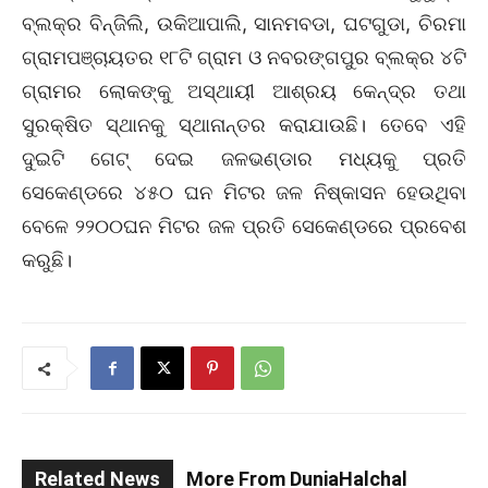
ବ୍ଲକ୍‌ର ବିନ୍‌ଜିଲି, ଉକିଆପାଲି, ସାନମବଡା, ଘଟଗୁଡା, ଚିରମା
ଗ୍ରାମପଞ୍ଚାୟତର ୧୮ଟି ଗ୍ରାମ ଓ ନବରଙ୍ଗପୁର ବ୍ଲକ୍‌ର ୪ଟି
ଗ୍ରାମର ଲୋକଙ୍କୁ ଅସ୍ଥାୟୀ ଆଶ୍ରୟ କେନ୍ଦ୍ର ତଥା
ସୁରକ୍ଷିତ ସ୍ଥାନକୁ ସ୍ଥାନାନ୍ତର କରାଯାଉଛି। ତେବେ ଏହି
ଦୁଇଟି ଗେଟ୍‌ ଦେଇ ଜଳଭଣ୍ଡାର ମଧ୍ୟକୁ ପ୍ରତି
ସେକେଣ୍ଡରେ ୪୫୦ ଘନ ମିଟର ଜଳ ନିଷ୍କାସନ ହେଉଥିବା
ବେଳେ ୨୨୦୦ଘନ ମିଟର ଜଳ ପ୍ରତି ସେକେଣ୍ଡରେ ପ୍ରବେଶ
କରୁଛି।
Related News
More From DuniaHalchal