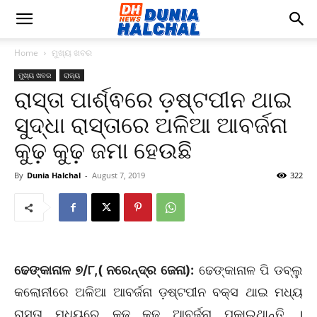
Home
ମୁଖ୍ୟ ଖବର
ମୁଖ୍ୟ ଖବର
ରାଜ୍ୟ
ରାସ୍ତା ପାର୍ଶ୍ଵରେ ଡ଼ଷ୍ଟପୀନ ଥାଇ
ସୁଦ୍ଧା ରାସ୍ତାରେ ଅଳିଆ ଆବର୍ଜନା
କୁଢ଼ କୁଢ଼ ଜମା ହେଉଛି
By
Dunia Halchal
-
August 7, 2019
322
ଢେଙ୍କାନାଳ ୭/୮,( ନରେନ୍ଦ୍ର ଜେନା):
ଢେଙ୍କାନାଳ ପି ଡବ୍ଲୁ
କଲୋନୀରେ ଅଳିଆ ଆବର୍ଜନା ଡ଼ଷ୍ଟପୀନ ବକ୍ସ ଥାଇ ମଧ୍ୟ
ରାସ୍ତା ମଧ୍ୟରେ କୁଢ଼ କୁଢ଼ ଆବର୍ଜନା ପକାଇଥାନ୍ତି ।