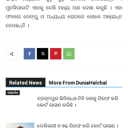
ମୁନସିପାଲଟି ଏହାକୁ ଦେଖି ମଧ୍ୟ ଅଣ ଦେଖା କରୁଛି । ଏହା
ଫଳରେ ଡେଙ୍ଗୁ ଓ ଅନ୍ୟନ୍ୟ ରୋଗରେ ଲୋକେ ଆକ୍ରାନ୍ତ
ହେଉଛନ୍ତି ।
Related News
More From DuniaHalchal
ଆଞ୍ଚଳିକ
ବ୍ରହ୍ମପୁର ଭିଜିଲାନ୍ସ ତିନି ଜଣକୁ ଗିରଫ କରି
କୋର୍ଟ ଚାଲାଣ କରିଛି ।
ଡେଲିଭରୀ ବଏକୁ ଗିରଫ କରି କୋର୍ଟ ଚାଲାଣ ।