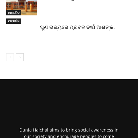
ଆଞ୍ଚଳିକ
ଆଞ୍ଚଳିକ
ପୁଣି ରାଜ୍ୟରେ ପ୍ରବଳ ବର୍ଷା ଆଶଙ୍କା ।
Dunia Halchal aims to bring social awareness in
our society and encourage peoples to come