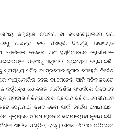
ବାସ୍ଥ୍ୟ କଲ୍ୟାଣ ଯୋଜନା ବା ବିଏସ୍‌କେୱାଇରେ ବିନା
ଠାରୁ ଆରମ୍ଭ କରି ପିଏଚ୍‌ସି, ସିଏଚ୍‌ସି, ଉପଖଣ୍ଡ
ାଳୟ ଓ ମେଡିକାଲ କଲେଜ ଏବଂ ହସ୍ପିଟାଲରେ ରୋଗୀମାନେ
 ସରକାରଙ୍କ ପକ୍ଷରୁ ଏଥିପାଇଁ ବ୍ୟବସ୍ଥା କରାଯାଇଛି।
କୁ ସ୍ବାସ୍ଥ୍ୟ ସଚିବ ଡା.ପ୍ରମୋଦ କୁମାର ମେହେର୍ଦା ନିର୍ଦେଶ
ାର କାର୍ଯ୍ୟକାରିତା ନେଇ ଡା.ମେହେର୍ଦା ଆଜି ସଚିବାଳୟରେ
କର୍ତୃପକ୍ଷ ଯୋଜନାର ମାର୍ଗଦର୍ଶିକା ସଂପର୍କରେ ଠିକ୍‌ଭାବେ
୍ତ ପ୍ରକାର ଚିକିତ୍ସା ସେବା ପ୍ରଦାନ କରିବା, ରୋଗୀମାନେ
 ସେଥିପାଇଁ ଦୃଷ୍ଟି ଦେବା ପାଇଁ ନିର୍ଦେଶ ଦିଆଯାଇଛି।
ବିନା ମୂଲ୍ୟରେ ଔଷଧ ପ୍ରଦାନ କରାଯାଉଥିବା କୁହାଯାଇଛି।
ର୍ଦେଶିକା ଶାଳିନୀ ପଣ୍ଡିତ, ରାଜ୍ୟ ଔଷଧ ନିଗମର ପରିଚାଳନା