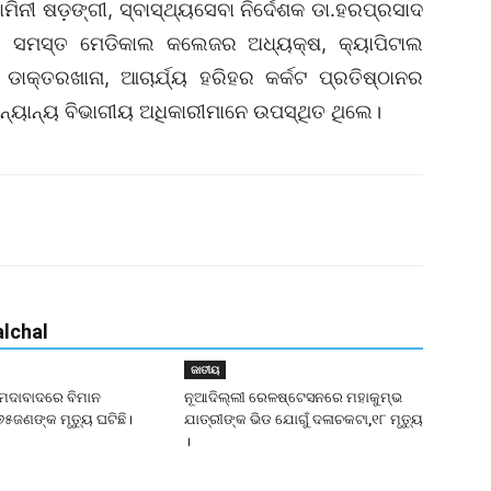
ଯାମିନୀ ଷଡ଼ଙ୍ଗୀ, ସ୍ବାସ୍ଥ୍ୟସେବା ନିର୍ଦେଶକ ଡା.ହରପ୍ରସାଦ
ାଗ୍, ସମସ୍ତ ମେଡିକାଲ କଲେଜର ଅଧ୍ୟକ୍ଷ, କ୍ୟାପିଟାଲ
‌ଡାକ୍ତରଖାନା, ଆଚାର୍ଯ୍ୟ ହରିହର କର୍କଟ ପ୍ରତିଷ୍ଠାନର
ଅନ୍ୟାନ୍ୟ ବିଭାଗୀୟ ଅଧିକାରୀମାନେ ଉପସ୍ଥିତ ଥିଲେ।
lchal
ଜାତୀୟ
ହମଦାବାଦରେ ବିମାନ
ନୂଆଦିଲ୍ଲୀ ରେଳଷ୍ଟେସନରେ ମହାକୁମ୍ଭ
୬୫ଜଣଙ୍କ ମୃତ୍ୟୁ ଘଟିଛି।
ଯାତ୍ରୀଙ୍କ ଭିଡ ଯୋଗୁଁ ଦଳାଚକଟା,୧୮ ମୃତ୍ୟୁ
।