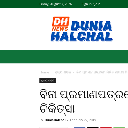
Friday, August 7, 2026
Sign in / Join
Dunia
Halchal
Home
ମୁଖ୍ୟ ଖବର
ବିନା ପ୍ରମାଣପତ୍ରରେ ମିଳିବ ମାଗଣା ଚିକ
ମୁଖ୍ୟ ଖବର
ବିନା ପ୍ରମାଣପତ୍ର
ଚିକିତ୍ସା
By
DuniaHalchal
-
February 27, 2019