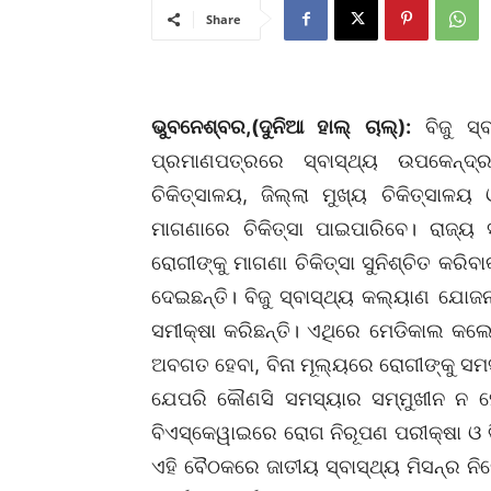
Share
ଭୁବନେଶ୍ବର,(ଦୁନିଆ ହାଲ୍ ଚାଲ୍):
ବିଜୁ ସ୍
ପ୍ରମାଣପତ୍ରରେ ସ୍ବାସ୍ଥ୍ୟ ଉପକେନ୍ଦ୍ର
ଚିକିତ୍ସାଳୟ, ଜିଲ୍ଲା ମୁଖ୍ୟ ଚିକିତ୍ସ
ମାଗଣାରେ ଚିକିତ୍ସା ପାଇପାରିବେ। ରାଜ୍ୟ
ରୋଗୀଙ୍କୁ ମାଗଣା ଚିକିତ୍ସା ସୁନିଶ୍ଚିତ କରିବା
ଦେଇଛନ୍ତି। ବିଜୁ ସ୍ବାସ୍ଥ୍ୟ କଲ୍ୟାଣ ଯୋଜନ
ସମୀକ୍ଷା କରିଛନ୍ତି। ଏଥିରେ ମେଡିକାଲ କଲେଜ 
ଅବଗତ ହେବା, ବିନା ମୂଲ୍ୟରେ ରୋଗୀଙ୍କୁ ସମସ
ଯେପରି କୌଣସି ସମସ୍ୟାର ସମ୍ମୁଖୀନ ନ ହେବେ
ବିଏସ୍‌କେୱାଇରେ ରୋଗ ନିରୂପଣ ପରୀକ୍ଷା ଓ 
ଏହି ବୈଠକରେ ଜାତୀୟ ସ୍ବାସ୍ଥ୍ୟ ମିସନ୍‌ର ନି