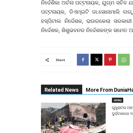
ନିର୍ଦେଶିକା ଅର୍ଚନା ପଟ୍ଟନାୟକ, ଯୁଗ୍ମ ସଚିବ 
ପଟ୍ଟନାୟକ, ଡିଏମ୍‌ଇଟି ଡା.ସୋନାମାଲି ବ
ହସ୍ପିଟାଲ ନିର୍ଦେଶକ, ରାଉରକେଲା ସରକାରୀ 
ନିର୍ଦେଶକ, ଶିଶୁଭବନର ନିର୍ଦେଶକଙ୍କ ସମେତ 
Share
Related News
More From DuniaHa
ଜାତୀୟ
ଗୁଜୁରାଟର ଅ
ଦୁର୍ଘଟଣାରେ ୨