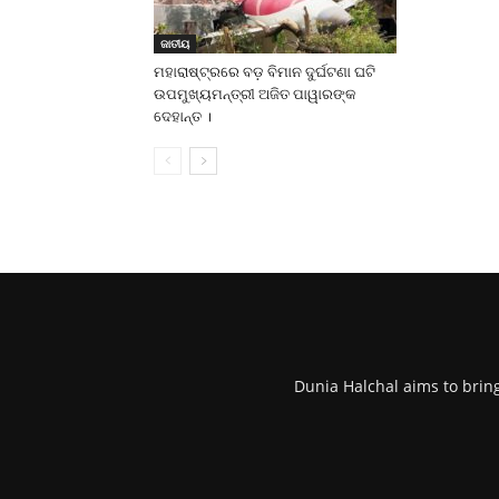
ଜାତୀୟ
ମହାରାଷ୍ଟ୍ରରେ ବଡ଼ ବିମାନ ଦୁର୍ଘଟଣା ଘଟି
ଉପମୁଖ୍ୟମନ୍ତ୍ରୀ ଅଜିତ ପାୱାରଙ୍କ
ଦେହାନ୍ତ ।
Dunia Halchal aims to brin