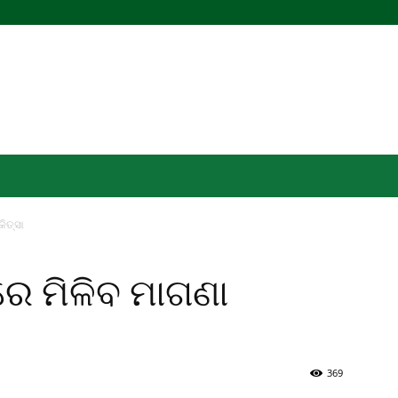
ିତ୍ସା
ରେ ମିଳିବ ମାଗଣା
369