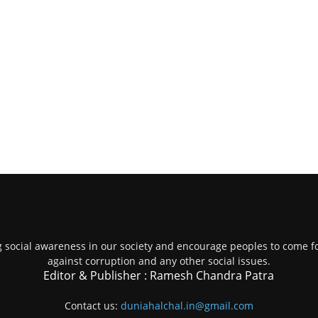
g social awareness in our society and encourage peoples to come fo
against corruption and any other social issues.
Editor & Publisher : Ramesh Chandra Patra
Contact us:
duniahalchal.in@gmail.com