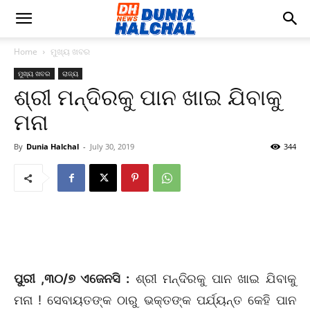
Home
ମୁଖ୍ୟ ଖବର
ମୁଖ୍ୟ ଖବର
ରାଜ୍ୟ
ଶ୍ରୀ ମନ୍ଦିରକୁ ପାନ ଖାଇ ଯିବାକୁ
ମନା
By
Dunia Halchal
-
July 30, 2019
344
ପୁରୀ ,୩୦/୭ ଏଜେନସି :
ଶ୍ରୀ ମନ୍ଦିରକୁ ପାନ ଖାଇ ଯିବାକୁ
ମନା ! ସେବାୟତଙ୍କ ଠାରୁ ଭକ୍ତଙ୍କ ପର୍ଯ୍ୟନ୍ତ କେହି ପାନ