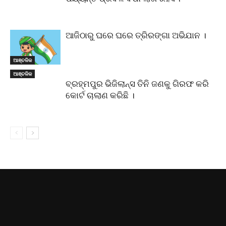
ଆଜିଠାରୁ ଘରେ ଘରେ ତ୍ରିରଙ୍ଗା ଅଭିଯାନ ।
ଆଞ୍ଚଳିକ
ଆଞ୍ଚଳିକ
ବ୍ରହ୍ମପୁର ଭିଜିଲାନ୍ସ ତିନି ଜଣକୁ ଗିରଫ କରି
କୋର୍ଟ ଚାଲାଣ କରିଛି ।