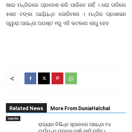
ଖାଇ ମନ୍ଦିରରେ ପ୍ରବେଶ କରି ପାରିବେ ନାହିଁ । ଧରା ପଡିଲେ
୫ଶହ ଟଙ୍କା ପର୍ଯ୍ୟନ୍ତ ଜୋରିମାନା । ମନ୍ଦିର ପ୍ରଶାସନ
ଦ୍ୱାରା ଆସନ୍ତା ଅଗଷ୍ଟ ୧ରୁ ଏହି କଟକଣା ଲାଗୁ ହେବ
Related News
More From DuniaHalchal
ଆଞ୍ଚଳିକ
ରାଜ୍ୟର ବିଭିନ୍ନ ସ୍ଥାନରେ ଆସନ୍ତା ୧୪
ପର୍ଯ୍ୟନ୍ତ ପ୍ରବଳ ବର୍ଷା ଲାଗି ରହିବ।