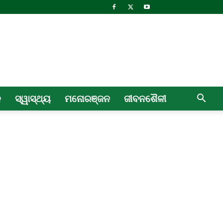
ଳ
ସ୍ୱାସ୍ଥ୍ୟ
ମନୋରଞ୍ଜନ
ଜୀବନଶୈଳୀ