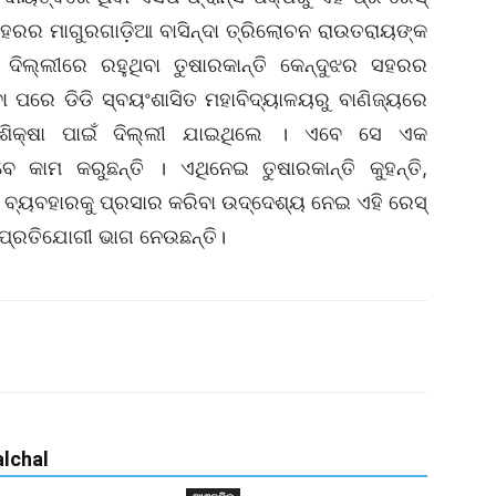
 ସହରର ମାଗୁରଗାଡ଼ିଆ ବାସିନ୍ଦା ତ୍ରିଲୋଚନ ରାଉତରାୟଙ୍କ
। ଦିଲ୍ଲୀରେ ରହୁଥିବା ତୁଷାରକାନ୍ତି କେନ୍ଦୁଝର ସହରର
ିବା ପରେ ଡିଡି ସ୍ବୟଂଶାସିତ ମହାବିଦ୍ୟାଳୟରୁ ବାଣିଜ୍ୟରେ
୍ଚଶିକ୍ଷା ପାଇଁ ଦିଲ୍ଲୀ ଯାଇଥିଲେ । ଏବେ ସେ ଏକ
େ କାମ କରୁଛନ୍ତି । ଏଥିନେଇ ତୁଷାରକାନ୍ତି କୁହନ୍ତି,
ବ୍ୟବହାରକୁ ପ୍ରସାର କରିବା ଉଦ୍ଦେଶ୍ୟ ନେଇ ଏହି ରେସ୍‌
ପ୍ରତିଯୋଗୀ ଭାଗ ନେଉଛନ୍ତି।
lchal