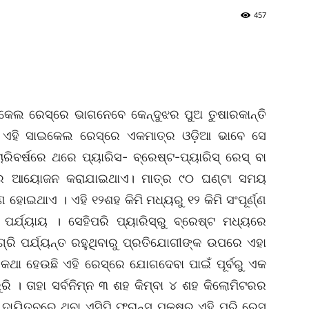
457
ାଇକେଲ ରେସ୍‌ରେ ଭାଗନେବେ କେନ୍ଦୁଝର ପୁଅ ତୁଷାରକାନ୍ତି
 ଏହି ସାଇକେଲ ରେସ୍‌ରେ ଏକମାତ୍ର ଓଡ଼ିଆ ଭାବେ ସେ
ିବର୍ଷରେ ଥରେ ପ୍ୟାରିସ- ବ୍ରେଷ୍ଟ-ପ୍ୟାରିସ୍‌ ରେସ୍‌ ବା
ସ୍‌ର ଆୟୋଜନ କରାଯାଇଥାଏ। ମାତ୍ର ୯୦ ଘଣ୍ଟା ସମୟ
 ହୋଇଥାଏ । ଏହି ୧୨ଶହ କିମି ମଧ୍ୟରୁ ୧୨ କିମି ସଂପୂର୍ଣ୍ଣ
ର୍ଯ୍ୟାୟ । ‌ସେହିପରି ପ୍ୟାରିସ୍‌ରୁ ବ୍ରେଷ୍ଟ ମଧ୍ୟରେ
୍ରି ପର୍ଯ୍ୟନ୍ତ ରହୁଥିବାରୁ ପ୍ରତ‌ିଯୋଗୀଙ୍କ ଉପରେ ଏହା
ଥା ହେଉଛି ଏହି ରେସ୍‌ରେ ଯୋଗଦେବା ପାଇଁ ପୂର୍ବରୁ ଏକ
ଜରୁରି । ତାହା ସର୍ବନିମ୍ନ ୩ ଶହ କିମ୍ବା ୪ ଶହ କିଲୋମିଟରର
ଦାୟିତ୍ବରେ ଥିବା ଏସିପି ଫ୍ରାନ୍ସ ପକ୍ଷରୁ ଏହି ପ୍ରି ରେସ୍‌