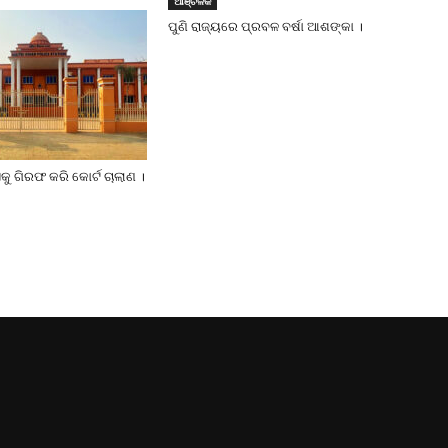
ଆଞ୍ଚଳିକ
ପୁଣି ରାଜ୍ୟରେ ପ୍ରବଳ ବର୍ଷା ଆଶଙ୍କା ।
ୁ ଗିରଫ କରି କୋର୍ଟ ଚାଲାଣ ।