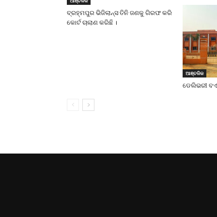
ଆଞ୍ଚଳିକ
ବ୍ରହ୍ମପୁର ଭିଜିଲାନ୍ସ ତିନି ଜଣକୁ ଗିରଫ କରି
କୋର୍ଟ ଚାଲାଣ କରିଛି ।
ଆଞ୍ଚଳିକ
ଡେଲିଭରୀ ବଏକ