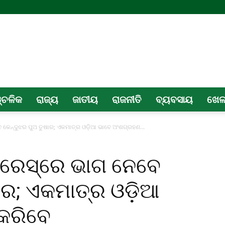
୍ଚଳିକ
ରାଜ୍ୟ
ଜାତୀୟ
ରାଜନୀତି
ବ୍ୟବସାୟ
ଖେ
େ କେନ୍ଦୁଝର ପୁଅ ତୁଷାର; ଏକମାତ୍ର ଓଡ଼ିଆ ଭାବେ ଅଂଶଗ୍ରହଣ...
 ରେସ୍‌ରେ ଭାଗ ନେବେ
ଷାର; ଏକମାତ୍ର ଓଡ଼ିଆ
କରିବେ