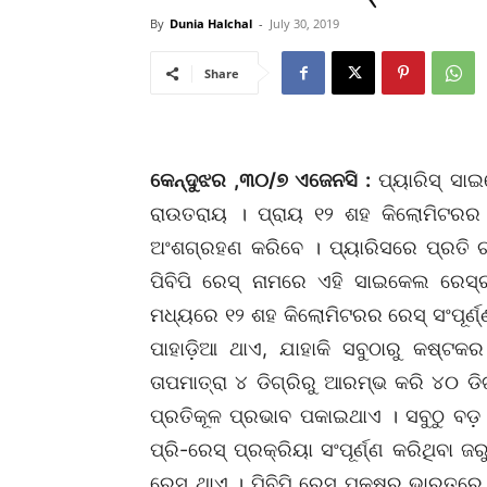
By
Dunia Halchal
-
July 30, 2019
Share
କେନ୍ଦୁଝର ,୩୦/୭ ଏଜେନସି :
ପ୍ୟାରିସ୍‌ ସ
ରାଉତରାୟ । ପ୍ରାୟ ୧୨ ଶହ କିଲୋମିଟରର
ଅଂଶଗ୍ରହଣ କରିବେ । ପ୍ୟାରିସରେ ପ୍ରତି ଚାର
ପିବିପି ରେସ୍‌ ନାମରେ ଏହି ସାଇକେଲ ରେ
ମଧ୍ୟରେ ୧୨ ଶହ କିଲୋମିଟରର ରେସ୍‌ ସଂପୂର୍ଣ୍ଣ
ପାହାଡ଼ିଆ ଥାଏ, ଯାହାକି ସବୁଠାରୁ କଷ୍ଟକର ପ
ତାପମାତ୍ରା ୪ ଡିଗ୍ରିରୁ ଆରମ୍ଭ କରି ୪୦ ଡିଗ
ପ୍ରତିକୂଳ ପ୍ରଭାବ ପକାଇଥାଏ । ସବୁଠୁ ବଡ଼ କ
ପ୍ରି-ରେସ୍‌ ପ୍ରକ୍ରିୟା ସଂପୂର୍ଣ୍ଣ କରିଥିବା 
ରେସ୍‌ ଥାଏ । ପିବିପି ରେସ୍‌ ପକ୍ଷରୁ ଭାରତରେ 