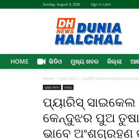
Sunday, August 9, 2026
Sign in / Join
Dunia
Halchal
HOME
ଭିଡିଓ
ମୁଖ୍ୟ ଖବର
ଜିଲ୍ଲା
ଆଞ
Home
ମୁଖ୍ୟ ଖବର
ପ୍ୟାରିସ୍‌ ସାଇକେଲ ରେସ୍‌ରେ ଭାଗ ନେବ
ମୁଖ୍ୟ ଖବର
ରାଜ୍ୟ
ପ୍ୟାରିସ୍‌ ସାଇକେଲ
କେନ୍ଦୁଝର ପୁଅ ତୁ
ଭାବେ ଅଂଶଗ୍ରହଣ 