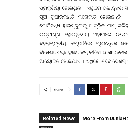
ପ୍ରକ୍ରିୟା ହୋଇଥି‌ଲା । ଏଥିରେ କେନ୍ଦୁଝର
ପୁଅ ତୁଷାରକାନ୍ତି ମନୋନୀତ ହୋଇଛନ୍ତି 
ମୋଚିବନ୍ଧ ହାଇସ୍କୁଲରୁ ମାଟ୍ରିକ ପାସ୍‌ କର
ଉତ୍ତୀର୍ଣ୍ଣ ହୋଇଥିଲେ। ଏହାପ‌ରେ ଉଚ
ବହୁରାଷ୍ଟ୍ରୀୟ କମ୍ପାନିରେ ପ୍ରବନ୍ଧକ ଭାବ
ବିଷେଶତଃ ପ୍ରଦୂଷଣ କମ୍‌ କରିବା ଓ ସାଇକେଲ 
ଆୟୋଜିତ ହୋଇଥାଏ । ଏଥିରେ ୬୬ଟି ଦେଶରୁ 
Share
Related News
More From DuniaHa