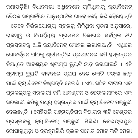
ଜଣାପଡ଼ିଛି। ବିଧାନସଭା ଅଧିବେଶନ ଚାଲିଥିବାରୁ କ୍ୟାବିନେଟ୍
ବୈଠକ ସମ୍ପର୍କରେ ଆନୁଷ୍ଠାନିକ ଭାବେ କେହି କିଛି କହିନାହାନ୍ତି
। ତେବେ ନିର୍ଭରଯୋଗ୍ୟ ସୂତ୍ରରୁ ମିଳିଥିବା ସୂଚନା ଅନୁସାରେ,
ରାଜସ୍ୱ ଓ ବିପର୍ଯ୍ୟୟ ପ୍ରଶମନ ବିଭାଗର ସର୍ବାଧିକ ୫ଟି
ପ୍ରସ୍ତାବକୁ ଆଜି କ୍ୟାବିନେଟ୍ ମୋହର ଲଗାଇଛନ୍ତି। ଏଥିରେ
ଗୋବର୍ଦ୍ଧନ ପୀଠକୁ ଶ୍ରୀମନ୍ଦିର ପ୍ରଶାସନର ଜମି ହସ୍ତାନ୍ତର
ନିମନ୍ତେ ଆବଶ୍ୟକ ଷ୍ଟାମ୍ପ ଡ୍ୟୁଟି ଛାଡ଼ କରାଯାଇଛି । ଏହି
ଷ୍ଟାମ୍ପ ଡ୍ୟୁଟି ବାବଦରେ ପ୍ରାୟ ଦେଢ କୋଟି ଟଙ୍କା ଛାଡ଼
ପାଇଁ କ୍ୟାବିନେଟ ନିଷ୍ପତ୍ତି ନେଇଛି । ଏହା ସହିତ ଟାଟାର ଏକ
ପ୍ରକଳ୍ପକୁ ସରକାରୀ ଜମି ଆବଣ୍ଟନ ଓ ଢେଙ୍କାନାଳରେ ଏକ
ସରକାରୀ ଜମିକୁ ମଧ୍ୟ ହସ୍ତାନ୍ତର ପାଇଁ କ୍ୟାବିନେଟ ମଞ୍ଜୁରୀ
ଦେଇଛନ୍ତି । ସେହିପରି ପଞ୍ଚାୟତିରାଜ ବିଭାଗର ୩ଟି ଟେଣ୍ଡର
ପ୍ରସ୍ତାବକୁ କ୍ୟାବିନେଟ୍ ମଞ୍ଜୁରୀ ମିଳିଛି। ନବରଙ୍ଗପୁର
କୋଷାଗୁମୁଡ଼ା ଓ ବ୍ରହ୍ମଗିରି ବ୍ଲକ ସମେତ ମୋଟ ୩ଟି ମେଗା