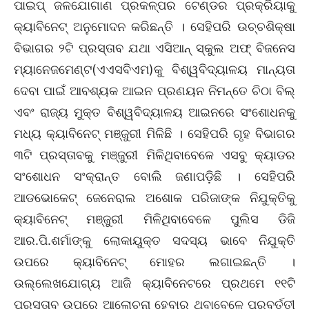
ପାଇପ୍ ଜଳଯୋଗାଣ ପ୍ରକଳ୍ପର ଟେଣ୍ଡର ପ୍ରକ୍ରିୟାକୁ
କ୍ୟାବିନେଟ୍ ଅନୁମୋଦନ କରିଛନ୍ତି । ସେହିପରି ଉଚ୍ଚଶିକ୍ଷା
ବିଭାଗର ୨ଟି ପ୍ରସ୍ତାବ ଯଥା ଏସିଆନ୍ ସ୍କୁଲ ଅଫ୍ ବିଜନେସ
ମ୍ୟାନେଜମେଣ୍ଟ(ଏଏସବିଏମ)କୁ ବିଶ୍ୱବିଦ୍ୟାଳୟ ମାନ୍ୟତା
ଦେବା ପାଇଁ ଆବଶ୍ୟକ ଆଇନ ପ୍ରଣୟନ ନିମନ୍ତେ ଚିଠା ବିଲ୍
ଏବଂ ରାଜ୍ୟ ମୁକ୍ତ ବିଶ୍ୱବିଦ୍ୟାଳୟ ଆଇନରେ ସଂଶୋଧନକୁ
ମଧ୍ୟ କ୍ୟାବିନେଟ୍ ମଞ୍ଜୁରୀ ମିଳିଛି । ସେହିପରି ଗୃହ ବିଭାଗର
୩ଟି ପ୍ରସ୍ତାବକୁ ମଞ୍ଜୁରୀ ମିଳିଥିବାବେଳେ ଏସବୁ କ୍ୟାଡର
ସଂଶୋଧନ ସଂକ୍ରାନ୍ତ ବୋଲି ଜଣାପଡ଼ିଛି । ସେହିପରି
ଆଡଭୋକେଟ୍ ଜେନେରାଲ ଅଶୋକ ପରିଜାଙ୍କ ନିଯୁକ୍ତିକୁ
କ୍ୟାବିନେଟ୍ ମଞ୍ଜୁରୀ ମିଳିଥିବାବେଳେ ପୁଲିସ ଡିଜି
ଆର.ପି.ଶର୍ମାଙ୍କୁ ଲୋକାୟୁକ୍ତ ସଦସ୍ୟ ଭାବେ ନିଯୁକ୍ତି
ଉପରେ କ୍ୟାବିନେଟ୍ ମୋହର ଲଗାଇଛନ୍ତି ।
ଉଲ୍ଲେଖଯୋଗ୍ୟ ଆଜି କ୍ୟାବିନେଟରେ ପ୍ରଥମେ ୧୧ଟି
ପ୍ରସ୍ତାବ ଉପରେ ଆଲୋଚନା ହେବାର ଥିବାବେଳେ ପରବର୍ତ୍ତୀ