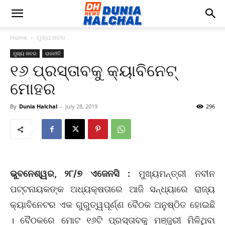
Home
ମୁଖ୍ୟ ଖବର
ମୁଖ୍ୟ ଖବର
ରାଜନୀତି
୧୬ ପ୍ରସ୍ତାବକୁ କ୍ୟାବିନେଟ୍
ମୋହର
By
Dunia Halchal
-
July 28, 2019
296
ଭୁବନେଶ୍ୱର, ୨୮/୭ ଏଜେନସି :
ମୁଖ୍ୟମନ୍ତ୍ରୀ ନବୀନ
ପଟ୍ଟନାୟକଙ୍କ ଅଧ୍ୟକ୍ଷତାରେ ଆଜି ସନ୍ଧ୍ୟାରେ ରାଜ୍ୟ
କ୍ୟାବିନେଟର ଏକ ଗୁରୁତ୍ୱପୂର୍ଣ୍ଣ ବୈଠକ ଅନୁଷ୍ଠିତ ହୋଇଛି
। ବୈଠକରେ ମୋଟ ୧୬ଟି ପ୍ରସ୍ତାବକୁ ମଞ୍ଜୁରୀ ମିଳିଥିବା