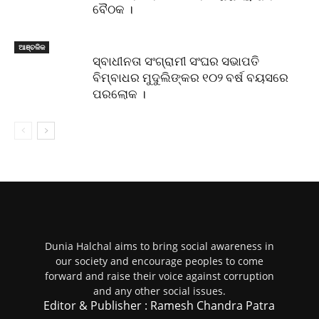
ବୈଠକ ।
ଆଞ୍ଚଳିକ
ସ୍ବାଧୀନତା ସଂଗ୍ରାମୀ ସଂଘର ସଭାପତି
ବିମ୍ବାଧର ମୁଦୁଲିଙ୍କର ୧୦୨ ବର୍ଷ ବୟସରେ
ପରଲୋକ ।
Dunia Halchal aims to bring social awareness in
our society and encourage peoples to come
forward and raise their voice against corruption
and any other social issues.
Editor & Publisher : Ramesh Chandra Patra