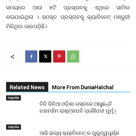
ସମୟରେ ଆଉ ୫ଟି ପ୍ରସ୍ତାବକୁ ଏଥିରେ ସାମିଲ
କରାଯାଇଥିଲା । ସମସ୍ତ ପ୍ରସ୍ତାବକୁ କ୍ୟାବିନେଟ୍ ମଞ୍ଜୁରୀ
ମିଳିଥିବା ଜଣାପଡ଼ିଛି।
Related News
More From DuniaHalchal
ଆଞ୍ଚଳିକ
ତିନି ଦିନିଆ ଓଡ଼ିଶା ଗସ୍ତରେ ଆସୁଛନ୍ତି
ମହାମହିମ ରାଷ୍ଟ୍ରପତି ଦ୍ରୌପଦୀ ମୁର୍ମୂ।
ଆଞ୍ଚଳିକ
ଆଜି ରାଜ୍ୟ କ୍ୟାବିନେଟ୍ ର ଗୁରୁତ୍ୱପୂର୍ଣ୍ଣ