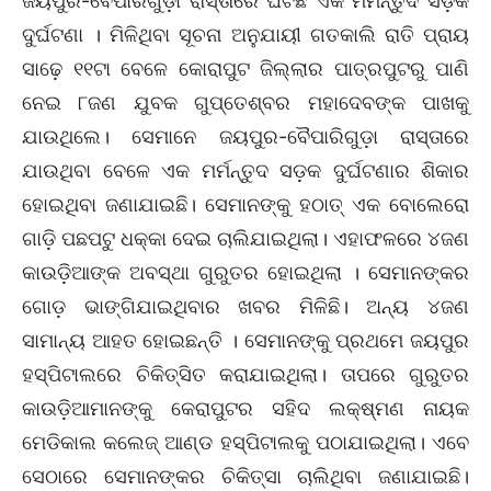
ଜୟପୁର-ବୈପାରିଗୁଡ଼ା ରାସ୍ତାରେ ଘଟିଛି ଏକ ମର୍ମନ୍ତୁଦ ସଡ଼କ
ଦୁର୍ଘଟଣା । ମିଳିଥିବା ସୂଚନା ଅନୁଯାୟୀ ଗତକାଲି ରାତି ପ୍ରାୟ
ସାଢ଼େ ୧୧ଟା ବେଳେ କୋରାପୁଟ ଜିଲ୍ଲାର ପାତ୍ରପୁଟରୁ ପାଣି
ନେଇ ୮ଜଣ ଯୁବକ ଗୁପ୍ତେଶ୍ବର ମହାଦେବଙ୍କ ପାଖକୁ
ଯାଉଥିଲେ। ସେମାନେ ଜୟପୁର-ବୈପାରିଗୁଡ଼ା ରାସ୍ତାରେ
ଯାଉଥିବା ବେଳେ ଏକ ମର୍ମନ୍ତୁଦ ସଡ଼କ ଦୁର୍ଘଟଣାର ଶିକାର
ହୋଇଥିବା ଜଣାଯାଇଛି। ସେମାନଙ୍କୁ ହଠାତ୍ ଏକ ବୋଲେରୋ
ଗାଡ଼ି ପଛପଟୁ ଧକ୍କା ଦେଇ ଚାଲିଯାଇଥିଲା। ଏହାଫଳରେ ୪ଜଣ
କାଉଡ଼ିଆଙ୍କ ଅବସ୍ଥା ଗୁରୁତର ହୋଇଥିଲା । ସେମାନଙ୍କର
ଗୋଡ଼ ଭାଙ୍ଗିଯାଇଥିବାର ଖବର ମିଳିଛି। ଅନ୍ୟ ୪ଜଣ
ସାମାନ୍ୟ ଆହତ ହୋଇଛନ୍ତି । ସେମାନଙ୍କୁ ପ୍ରଥମେ ଜୟପୁର
ହସ୍ପିଟାଲରେ ଚିକିତ୍ସିତ କରାଯାଇଥିଲା। ତାପରେ ଗୁରୁତର
କାଉଡ଼ିଆମାନଙ୍କୁ କେରାପୁଟର ସହିଦ ଲକ୍ଷ୍ମଣ ନାୟକ
ମେଡିକାଲ କଲେଜ୍ ଆଣ୍ଡ ହସ୍ପିଟାଲକୁ ପଠାଯାଇଥିଲା। ଏବେ
ସେଠାରେ ସେମାନଙ୍କର ଚିକିତ୍ସା ଚାଲିଥିବା ଜଣାଯାଇଛି।