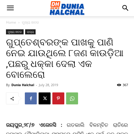
Home
ମୁଖ୍ୟ ଖବର
ମୁଖ୍ୟ ଖବର
ରାଜ୍ୟ
ଗୁପ୍ତେଶ୍ବରଙ୍କ ପାଖକୁ ପାଣି
ନେଇ ଯାଉଥିଲେ ୮ଜଣ କାଉଡ଼ିଆ
,ପଛରୁ ଧକ୍କା ଦେଲା ଏକ
ବୋଲେରୋ
By
Dunia Halchal
-
July 28, 2019
367
ଜୟପୁର,୨୮/୭ ଏଜେନସି :
ଗତକାଲି ବିଳମ୍ବିତ ରାତିରେ