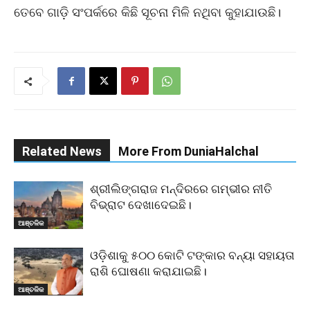
ତେବେ ଗାଡ଼ି ସଂପର୍କରେ କିଛି ସୂଚନା ମିଳି ନଥିବା କୁହାଯାଉଛି।
Related News
More From DuniaHalchal
ଶ୍ରୀଲିଙ୍ଗରାଜ ମନ୍ଦିରରେ ଗମ୍ଭୀର ନୀତି
ବିଭ୍ରାଟ ଦେଖାଦେଇଛି।
ଆଞ୍ଚଳିକ
ଓଡ଼ିଶାକୁ ୫୦୦ କୋଟି ଟଙ୍କାର ବନ୍ୟା ସହାୟତା
ରାଶି ଘୋଷଣା କରାଯାଇଛି।
ଆଞ୍ଚଳିକ