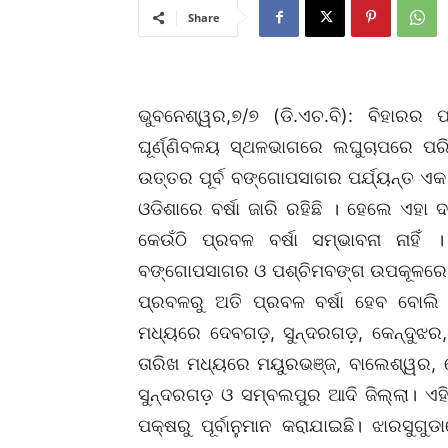
Share
ଭୁବନେଶ୍ୱର,୭/୭ (ଡି.ଏଚ.ବି): ବିହାର
ଘୂର୍ଣ୍ଣିବଳୟ ସ୍ଥଳଭାଗରେ ଲଘୁଚାପରେ ପ
ଉତ୍ତର ପୂର୍ବ ବଙ୍ଗୋପସାଗର ପର୍ଯ୍ୟନ୍ତ ଏକ
ଓଡିଶାରେ ବର୍ଷା ଜାରି ରହିଛି । ହେଲେ ଏହା ଦ
କେଉଁଠି ପ୍ରବଳ ବର୍ଷା ସମ୍ଭାବନା ନାହି
ବଙ୍ଗୋପସାଗର ଓ ପଶ୍ଚିମବଙ୍ଗ ଉପକୂଳରେ ସୃଷ
ପ୍ରବଳରୁ ଅତି ପ୍ରବଳ ବର୍ଷା ହେବ ବୋଲି ପାଣ
ମଧ୍ୟରେ ଦେବଗଡ଼, ସୁନ୍ଦରଗଡ଼, କେନ୍ଦୁଝର,
ତାରିଖ ମଧ୍ୟରେ ମୟୁରଭଞ୍ଜ, ବାଲେଶ୍ୱର, କ
ସୁନ୍ଦରଗଡ଼ ଓ ସମ୍ବଲପୁର ଆଦି ଜିଲ୍ଲା। ଏହି 
ପକ୍ଷରୁ ପୂର୍ବାନୁମାନ କରାଯାଇଛି। ଝାରସୁଗୁଡ