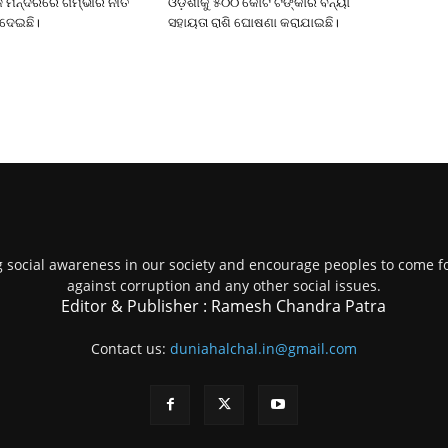
ଜ ମନ୍ଦିରରେ ଗମ୍ଭୀର ନୀତି
ଓଡ଼ିଶାକୁ ୫୦୦ କୋଟି ଟଙ୍କାର ବନ୍ୟା
ାଦେଇଛି।
ସହାୟତା ରାଶି ଘୋଷଣା କରାଯାଇଛି।
g social awareness in our society and encourage peoples to come fo
against corruption and any other social issues.
Editor & Publisher : Ramesh Chandra Patra
Contact us:
duniahalchal.in@gmail.com