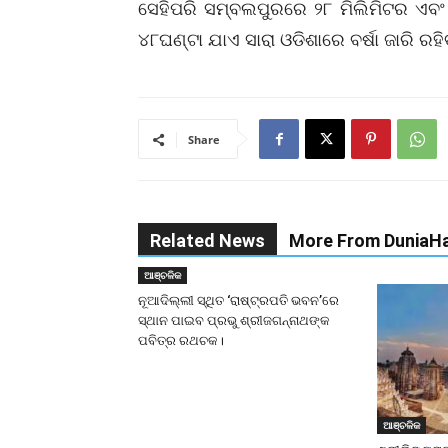
ସେହିପରି ସମ୍ବଲପୁରରେ ୨୮ ମିଲିମିଟର ଏବଂ ହ
୪୮ଘଣ୍ଟା ଯାଏ ସାରା ଓଡିଶାରେ ବର୍ଷା ଜାରି ରହ
Share
Related News
More From DuniaHa
ଆଞ୍ଚଳିକ
ନୂଆଦିଲ୍ଲୀ ସ୍ଥିତ ‘ରାଷ୍ଟ୍ରପତି ଭବନ’ରେ
ସ୍ଥାନ ପାଇବ ପ୍ରଭୁ ଶ୍ରୀଜଗନ୍ନାଥଙ୍କ
ପବିତ୍ର ରଥଚକ।
ଆଞ୍ଚଳିକ