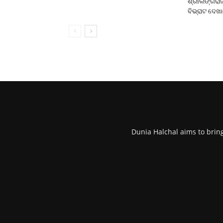
ଶ୍ରୀଲିଙ୍ଗରା
ବିଭ୍ରାଟ ଦେଖ
Dunia Halchal aims to brin