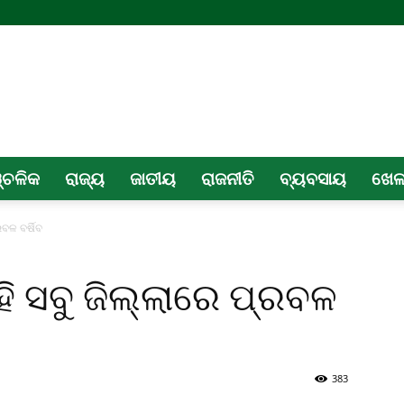
୍ଚଳିକ
ରାଜ୍ୟ
ଜାତୀୟ
ରାଜନୀତି
ବ୍ୟବସାୟ
ଖେ
ରବଳ ବର୍ଷିବ
ହି ସବୁ ଜିଲ୍ଲାରେ ପ୍ରବଳ
383