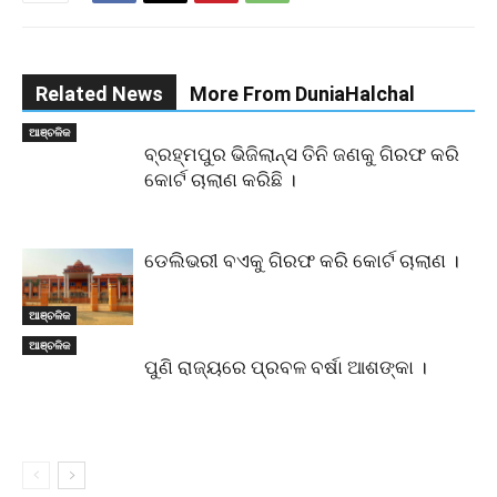
Related News
More From DuniaHalchal
ଆଞ୍ଚଳିକ
ବ୍ରହ୍ମପୁର ଭିଜିଲାନ୍ସ ତିନି ଜଣକୁ ଗିରଫ କରି
କୋର୍ଟ ଚାଲାଣ କରିଛି ।
ଡେଲିଭରୀ ବଏକୁ ଗିରଫ କରି କୋର୍ଟ ଚାଲାଣ ।
ଆଞ୍ଚଳିକ
ଆଞ୍ଚଳିକ
ପୁଣି ରାଜ୍ୟରେ ପ୍ରବଳ ବର୍ଷା ଆଶଙ୍କା ।