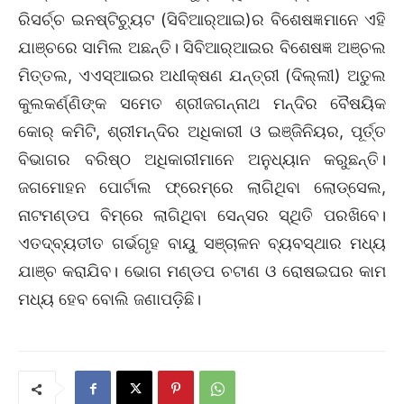
ରିସର୍ଚ୍ଚ ଇନଷ୍ଟିଚ୍ୟୁଟ (ସିବିଆର୍‌ଆଇ)ର ବିଶେଷଜ୍ଞମାନେ ଏହି
ଯାଞ୍ଚରେ ସାମିଲ ଅଛନ୍ତି। ସିବିଆର୍‌ଆଇର ବିଶେଷଜ୍ଞ ଅଞ୍ଚଲ
ମିତ୍ତଲ, ଏଏସ୍‌ଆଇର ଅଧୀକ୍ଷଣ ଯନ୍ତ୍ରୀ (ଦିଲ୍ଲୀ) ଅତୁଲ
କୁଲକର୍ଣ୍ଣିଙ୍କ ସମେତ ଶ୍ରୀଜଗନ୍ନାଥ ମନ୍ଦିର ବୈଷୟିକ
କୋର୍‌ କମିଟି, ଶ୍ରୀମନ୍ଦିର ଅଧିକାରୀ ଓ ଇଞ୍ଜିନିୟର, ପୂର୍ତ୍ତ
ବିଭାଗର ବରିଷ୍ଠ ଅଧିକାରୀମାନେ ଅନୁଧ୍ୟାନ କରୁଛନ୍ତି।
ଜଗମୋହନ ପୋର୍ଟାଲ ଫ୍ରେମ୍‌ରେ ଲାଗିଥିବା ଲୋଡ୍‌ସେଲ,
ନାଟମଣ୍ଡପ ବିମ୍‌ରେ ଲାଗିଥିବା ସେନ୍‌ସର ସ୍ଥିତି ପରଖିବେ।
ଏତଦ୍‌ବ୍ୟତୀତ ଗର୍ଭଗୃହ ବାୟୁ ସଞ୍ଚାଳନ ବ୍ୟବସ୍ଥାର ମଧ୍ୟ
ଯାଞ୍ଚ କରାଯିବ। ଭୋଗ ମଣ୍ଡପ ଚଟାଣ ଓ ରୋଷଇଘର କାମ
ମଧ୍ୟ ହେବ ବୋଲି ଜଣାପଡ଼ିଛି।