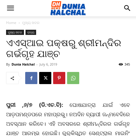
Home
ମୁଖ୍ୟ ଖବର
ମୁଖ୍ୟ ଖବର
ରାଜ୍ୟ
ଏଏସ୍‌ଆଇ ପକ୍ଷରୁ ଶ୍ରୀମନ୍ଦିର
ଗର୍ଭଗୃହ ଯାଞ୍ଚ
By
Dunia Halchal
-
July 6, 2019
345
ପୁରୀ ,୬/୭ (ଡି.ଏଚ.ବି):
ଘୋଷଯାତ୍ରା ଯାଇଁ ଏବେ
ଆଡ଼ପମଣ୍ଡପରେ ମହାପ୍ରଭୁ। ନଅଦିନ ବ୍ୟାପୀ ଜନ୍ମବେଦିରେ
ଅବସ୍ଥାନ କରିବେ। ଏହି ଅବସରରେ ଶ୍ରୀମନ୍ଦିରର ଗର୍ଭଗୃହ
ଯାଞ୍ଚ ଆରମ୍ଭ ହୋଇଛି। ରୁର୍‌କିସ୍ଥିତ ସେଣ୍ଟ୍ରାଲ ମାଇନିଂ