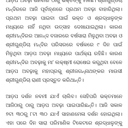
ଆଡ଼ପ ଅବଢ଼ା ଶନିବାର ଠାରୁ ଭକ୍ତଙ୍କୁ ମିଳିଛି। ଶ୍ରୀଗୁଣ୍ଡିଚା
ମନ୍ଦିରରେ ଆଜି ପୂର୍ବାହ୍ଣରେ ପ୍ରଥମ ଅବଢ଼ା ବାହାରିଥିଲା।
ପ୍ରଥମ ଅବଢ଼ା ପାଇବା ପାଇଁ ଭକ୍ତ ଓ ଶ୍ରଦ୍ଧାଳୁଙ୍କ
ମଧ୍ୟରେ ନାହିଁ ନଥିବା ଉତ୍ସାହ ଦେଖାଯାଇଥିଲା। କାରଣ
ଶ୍ରୀମନ୍ଦିରର ଆନନ୍ଦ ବଜାରରେ ବର୍ଷସାରା ମିଳୁଥିବା ଅବଢା ଓ
ଶ୍ରୀଗୁଣ୍ଡିଚା ମନ୍ଦିର ପରିସରରେ ବର୍ଷକରେ ୯ ଦିନ ପାଇଁ
ମିଳୁଥିବା ଆଡ଼ପ ଅବଢ଼ା ମଧ୍ୟରେ ପାର୍ଥକ୍ୟ ରହିଛି। କାରଣ
ଶ୍ରୀମନ୍ଦିର ଅବଢ଼ାକୁ ମା’ ଲକ୍ଷ୍ମୀ ରୋଷେଇ କରୁଥିବା ବେଳେ
ଆଡ଼ପ ଅବଢ଼ାକୁ ମହାପ୍ରଭୁ ଶ୍ରୀଜଗନ୍ନାଥଙ୍କର ମାଉସୀ
ଶ୍ରୀଗୁଣ୍ଡିଚା ରାଣୀ ପ୍ରସ୍ତୁତ କରିଥାନ୍ତି।
ଆଡ଼ପ ଦର୍ଶନ ନବମୀ ଯାଏଁ ଚାଲିବ। ସେହିପରି ଭକ୍ତମାନେ
ଆଜିଠାରୁ ଠାରୁ ଆଡ଼ପ ଅବଢ଼ା ପାଇପାରିଛନ୍ତି। ଆଜି ସକାଳ
୭ଟା ୩୦ରୁ ୮ଟା ୩୦ ଯାଏଁ ସାହାଣମେଳା ଦର୍ଶନ ହୋଇଥିଲା।
ଏହା ପରେ ଦିନ ସାରା ପରିମାଣିକ ଟିକେଟରେ ଶ୍ରଦ୍ଧାଳୁଙ୍କୁ