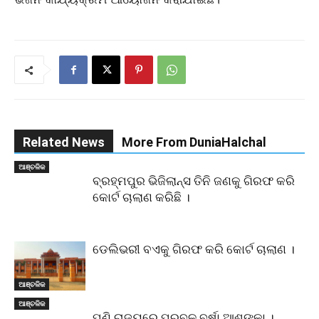
Related News
More From DuniaHalchal
ଆଞ୍ଚଳିକ
ବ୍ରହ୍ମପୁର ଭିଜିଲାନ୍ସ ତିନି ଜଣକୁ ଗିରଫ କରି
କୋର୍ଟ ଚାଲାଣ କରିଛି ।
ଡେଲିଭରୀ ବଏକୁ ଗିରଫ କରି କୋର୍ଟ ଚାଲାଣ ।
ଆଞ୍ଚଳିକ
ଆଞ୍ଚଳିକ
ପୁଣି ରାଜ୍ୟରେ ପ୍ରବଳ ବର୍ଷା ଆଶଙ୍କା ।