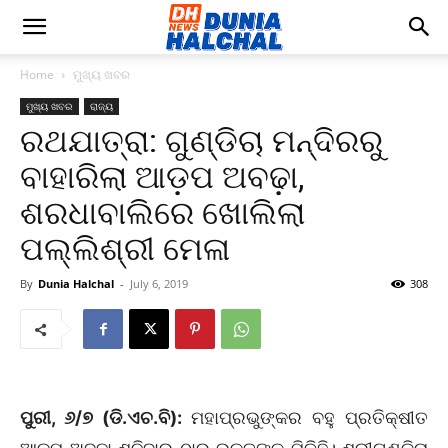
Home
ମୁଖ୍ୟ ଖବର
ମୁଖ୍ୟ ଖବର
ରାଜ୍ୟ
ରଥଯାତ୍ରା: ଗୁଣ୍ଡିଚା ମନ୍ଦିରରୁ
ବାହାରିଲା ଆଡ଼ପ ଅବଢ଼ା,
ଶରଧାବାଲିରେ ଖୋଲିଲା
ପଲ୍ଲିଶ୍ରୀ ମେଳା
By
Dunia Halchal
-
July 6, 2019
308
ପୁରୀ, ୬/୭ (ଡି.ଏଚ.ବି):
ମହାପ୍ରଭୁଙ୍କର ବହୁ ପ୍ରତିକ୍ଷୀତ