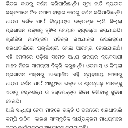
ଭିତର କାଠରୁ ଦର୍ଶନ କରିପାରିଛନ୍ତି। ପୂଜା ନୀତି ବ୍ୟତୀତ
ଭକ୍ତମାନେ ଦିନ ତମାମ ବାହାର କାଠରୁ ଦର୍ଶନ କରିପାରିଛନ୍ତି।
ଆଡପ ଦର୍ଶନ ପାଇଁ ଦିବ୍ୟାଙ୍ଗ ଭକ୍ତଙ୍କ ଲାଗି ଜିଲ୍ଲା
ପ୍ରଶାସନ ପକ୍ଷରୁ ହ୍ଵିଲ ଚେୟାର ବ୍ୟବସ୍ଥା କରାଯାଇଛି।
ଶ୍ରୀଜିଉ ମାନଙ୍କର ପବିତ୍ର ରଥଯାତ୍ରା ଉପଲକ୍ଷେ
ଶରଧାବାଲିରେ ପଲ୍ଲିଶ୍ରୀ ମେଳା ଆରମ୍ଭ ହୋଇଯାଇଛି।
ଏହି ମେଳାରେ ଓଡ଼ିଶା ସମେତ ଅନ୍ୟ ରାଜ୍ୟର ବ୍ୟବସାୟୀ
ମାନେ ନିଜର ସାମଗ୍ରୀ ବିକ୍ରି କରୁଛନ୍ତି। ଓରମାସ୍‌ ଓ ଜିଲ୍ଲା
ପ୍ରଶାସନ ପକ୍ଷରୁ ଆୟୋଜିତ ଏହି ବ୍ୟବସାୟ ମେଳାରୁ
ଆଡ଼ପ ଦର୍ଶନ ପାଇଁ ଆସୁଥିବା ଭକ୍ତ ଓ ଶ୍ରଦ୍ଧାଳୁ ମାନଙ୍କୁ
ଏଠାରୁ ହସ୍ତଶିଳ୍ପ ଓ ହସ୍ତତନ୍ତ୍ର ଜିନିଷ କିଣିବାକୁ ସୁବିଧା
ହେଉଛି।
ଆଜି ସନ୍ଧ୍ୟା ହେବା ମାତ୍ରେ ଭକ୍ତି ଓ ଭଜନରେ ଶରଧାବାଲି
କମ୍ପି ଉଠିବ। କାରଣ ସାଂସ୍କୃତିକ କାର୍ଯ୍ୟକ୍ରମ ମାଧ୍ୟମରେ
ଭଜନ କାର୍ଯ୍ୟକ୍ରମ ଆୟୋଜନ କରାଯାଇଛି।