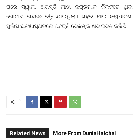
ପରେ ସ୍ୱାମୀ ଅଗସ୍ତି ମାଝୀ କପୁରମାଳ ନିକଟରେ ଥିବା
ଗୋଟାଏ ଗଛରେ ଚଢ଼ି ଯାଇଥିଲା। ଖବର ପାଇ ଜୟପାଟଣା
ପୁଲିସ ଘଟଣାସ୍ଥଳରେ ପହଞ୍ଚି ବେଳଙ୍କ ଶବ ଜବତ କରିଛି।
Related News
More From DuniaHalchal