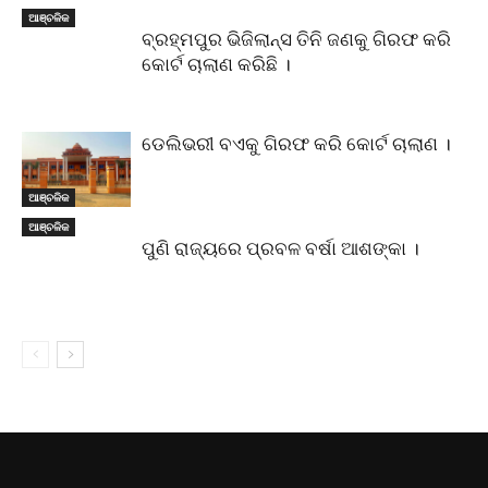
ଆଞ୍ଚଳିକ
ବ୍ରହ୍ମପୁର ଭିଜିଲାନ୍ସ ତିନି ଜଣକୁ ଗିରଫ କରି
କୋର୍ଟ ଚାଲାଣ କରିଛି ।
ଡେଲିଭରୀ ବଏକୁ ଗିରଫ କରି କୋର୍ଟ ଚାଲାଣ ।
ଆଞ୍ଚଳିକ
ଆଞ୍ଚଳିକ
ପୁଣି ରାଜ୍ୟରେ ପ୍ରବଳ ବର୍ଷା ଆଶଙ୍କା ।