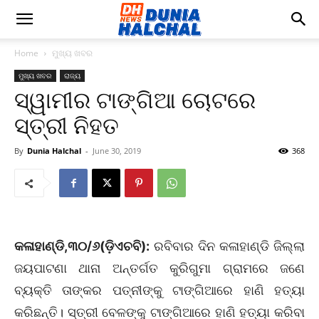
Home
ମୁଖ୍ୟ ଖବର
ମୁଖ୍ୟ ଖବର
ରାଜ୍ୟ
ସ୍ୱାମୀର ଟାଙ୍ଗିଆ ଚୋଟରେ
ସ୍ତ୍ରୀ ନିହତ
By
Dunia Halchal
-
June 30, 2019
368
କଳାହାଣ୍ଡି,୩୦/୬(ଡ଼ିଏଚବି):
ରବିବାର ଦିନ କଳାହାଣ୍ଡି ଜିଲ୍ଲା
ଜୟପାଟଣା ଥାନା ଅନ୍ତର୍ଗତ କୁରିଗୁମା ଗ୍ରାମରେ ଜଣେ
ବ୍ୟକ୍ତି ତାଙ୍କର ପତ୍ନୀଙ୍କୁ ଟାଙ୍ଗିଆରେ ହାଣି ହତ୍ୟା
କରିଛନ୍ତି। ସ୍ତ୍ରୀ ବେଳଙ୍କୁ ଟାଙ୍ଗିଆରେ ହାଣି ହତ୍ୟା କରିବା