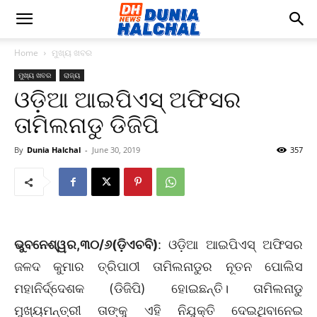
Home
ମୁଖ୍ୟ ଖବର
ମୁଖ୍ୟ ଖବର
ରାଜ୍ୟ
ଓଡ଼ିଆ ଆଇପିଏସ୍‌ ଅଫିସର
ତାମିଲନାଡୁ ଡିଜିପି
By
Dunia Halchal
-
June 30, 2019
357
ଭୁବନେଶ୍ୱର,୩୦/୬(ଡ଼ିଏଚବି)
: ଓଡ଼ିଆ ଆଇପିଏସ୍‌ ଅଫିସର
ଜଳଦ କୁମାର ତ୍ରିପାଠୀ ତାମିଲନାଡୁର ନୂତନ ପୋଲିସ
ମହାନିର୍ଦ୍ଦେଶକ (ଡିଜିପି) ହୋଇଛନ୍ତି। ତାମିଲନାଡୁ
ମୁଖ୍ୟମନ୍ତ୍ରୀ ତାଙ୍କୁ ଏହି ନିଯୁକ୍ତି ଦେଇଥିବାନେଇ