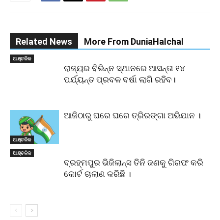
Related News
More From DuniaHalchal
ଆଞ୍ଚଳିକ
ରାଜ୍ୟର ବିଭିନ୍ନ ସ୍ଥାନରେ ଆସନ୍ତା ୧୪
ପର୍ଯ୍ୟନ୍ତ ପ୍ରବଳ ବର୍ଷା ଲାଗି ରହିବ।
ଆଜିଠାରୁ ଘରେ ଘରେ ତ୍ରିରଙ୍ଗା ଅଭିଯାନ ।
ଆଞ୍ଚଳିକ
ଆଞ୍ଚଳିକ
ବ୍ରହ୍ମପୁର ଭିଜିଲାନ୍ସ ତିନି ଜଣକୁ ଗିରଫ କରି
କୋର୍ଟ ଚାଲାଣ କରିଛି ।