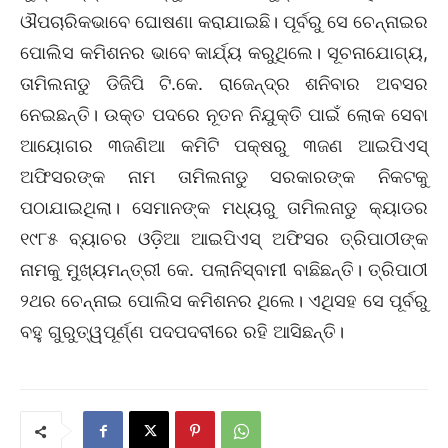
ଔପଚାରିକଭାବେ ଘୋଷଣା କରାଯାଇଛି। ପୂର୍ବରୁ ସେ ଚେନ୍ନାଇର
ପୋଲିସ କମିଶନର ଭାବେ କାର୍ଯ୍ୟ କରୁଥିଲେ। ସୂଚନାଯୋଗ୍ୟ,
ତାମିଲନାଡୁ ଡିଜିପି ଟି.କେ. ରାଜେନ୍ଦ୍ର ଶନିବାର ଅବସର
ନେଇଛନ୍ତି। ଉକ୍ତ ପଦରେ ନୂତନ ନିଯୁକ୍ତି ପାଇଁ ଲୋକ ସେବା
ଆୟୋଗର ୩ଜଣିଆ କମିଟି ପକ୍ଷରୁ ୩ଜଣ ଆଇପିଏସ୍‌
ଅଫିସରଙ୍କ ନାମ ତାମିଲନାଡୁ ସରକାରଙ୍କ ନିକଟକୁ
ପଠାଯାଇଥିଲା। ସେମାନଙ୍କ ମଧ୍ୟରୁ ତାମିଲନାଡୁ କ୍ୟାଡର
୧୯୮୫ ବ୍ୟାଚର ଓଡ଼ିଆ ଆଇପିଏସ୍‌ ଅଫିସର ତ୍ରିପାଠୀଙ୍କ
ନାମକୁ ମୁଖ୍ୟମନ୍ତ୍ରୀ କେ. ପଲାନିସ୍ବାମୀ ବାଛିଛନ୍ତି। ତ୍ରିପାଠୀ
୨ଥର ଚେନ୍ନାଇ ପୋଲିସ କମିଶନର ଥିଲେ। ଏଥିସହ ସେ ପୂର୍ବରୁ
ବହୁ ଗୁରୁତ୍ୱପୂର୍ଣ୍ଣ ପଦପଦବୀରେ ରହି ଆସିଛନ୍ତି।