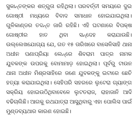
ସୁକାନ୍ତଙ୍କର ଶତ୍ରୁତା ରହିଥିଲା। ପରବର୍ତ୍ତୀ ସମୟରେ ଦୁଇ
ଗୋଷ୍ଠୀ ମଧ୍ୟରେ ବିବାଦ ସମାଧାନ ହୋଇଯାଇଥିଲା।
ଗୁଳିକାଣ୍ଡର ତଦନ୍ତ ଜାରି ରହିଛି। ଏହି ଘଟଣାରେ ବିପକ୍ଷ
ଗୋଷ୍ଠୀର ହାତ ଥିବା ସନ୍ଦେହ କରାଯାଉଛି।
ଉଲ୍ଲେଖଯୋଗ୍ୟ ଯେ, ଗତ ୧୫ ତାରିଖରେ ବାସେଳିସାହି ଥାନା
ଅଧୀନ ପଣାପ୍ରିୟା ଲେନ୍‌ରେ ଶିବରାମ ପାତ୍ର ନାମକ
ଯୁବକଙ୍କ ଉପରକୁ ବୋମାମାଡ଼ ହୋଇଥିଲା। ପୂର୍ବରୁ ଟାଉନ
ଥାନା ଅଧୀନ ମିଶ୍ରସାହିରେ ଜଣେ ଯୁବକଙ୍କୁ ଇଟାରେ ଛେଚି
ହତ୍ୟା କରାଯାଇଥିଲା। ସେହିପରି ସହରରେ ଲୁଟେରା ଗ୍ୟାଙ୍ଗ
ସକ୍ରିୟ ହୋଇଉଠିଥିବାବେଳେ ଲୁଟତରାଜ, ରାହାଜାନି ଆଦି
ବଢିଚାଲିଛି। ଆଗକୁ ରଥଯାତ୍ରା ଆସୁଥିବାରୁ ଏହା ପୋଲିସ ପାଇଁ
ମୁଣ୍ଡବ୍ୟଥାର କାରଣ ହୋଇଛି।