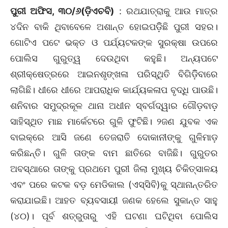
ପୁରୀ ଅଫିସ, ୩୦/୬(ଡ଼ିଏଚବି)
: ରଥଯାତ୍ରାକୁ ଆଉ ମାତ୍ର
୪ଦିନ ବାକି ଥିବାବେଳେ ଅଶାନ୍ତ ହୋଇପଡ଼ିିଛି ପୁରୀ ସହର।
ଗୋଟିଏ ପଟେ ଭକ୍ତ ଓ ପର୍ଯ୍ୟଟକଙ୍କ ସୁରକ୍ଷା ଉପରେ
ପୋଲିସ ଗୁରୁତ୍ୱ ଦେଉଥିବା କହୁଛି। ଅନ୍ୟପଟେ
ଶ୍ରୀକ୍ଷେତ୍ରରେ ଆଇନଶୃଙ୍ଖଳା ପରିସ୍ଥିତି ବିଗିଡ଼ିିବାରେ
ଲାଗିଛି। ଧୀରେ ଧୀରେ ଆପରାଧିକ କାର୍ଯ୍ୟକଳାପ ବୃଦ୍ଧି ପାଉଛି।
ଶନିବାର ସମୁଦ୍ରକୂଳ ଥାନା ଅଧୀନ ସ୍ବର୍ଗଦ୍ୱାର ଗୌଡ଼ବାଡ଼
ସାହିସ୍ଥିତ ମାଛ ମାର୍କେଟରେ ଗୁଳି ଫୁଟିଛି। ୨ଜଣ ଯୁବକ ଏକ
ବାଇକ୍‌ରେ ଆସି ଜଣେ ତେଜରାତି ଦୋକାନୀଙ୍କୁ ଗୁଳିମାଡ଼
କରିଛନ୍ତି। ଗୁଳି ତାଙ୍କ ବାମ ଛାତିରେ ବାଜିଛି। ଗୁରୁତର
ଅବସ୍ଥାରେ ତାଙ୍କୁ ପ୍ରଥମେ ପୁରୀ ଜିଲା ମୁଖ୍ୟ ଚିକିତ୍ସାଳୟ
ଏବଂ ପରେ କଟକ ବଡ଼ ମେଡିକାଲ (ଏସ୍‌ସିବି)କୁ ସ୍ଥାନାନ୍ତରିତ
କରାଯାଇଛି। ଆହତ ବ୍ୟବସାୟୀ ଜଣକ ହେଲେ ସୁକାନ୍ତ ସାହୁ
(୪୦)। ପୂର୍ବ ଶତ୍ରୁତାରୁ ଏହି ଘଟଣା ଘଟିଥିବା ପୋଲିସ