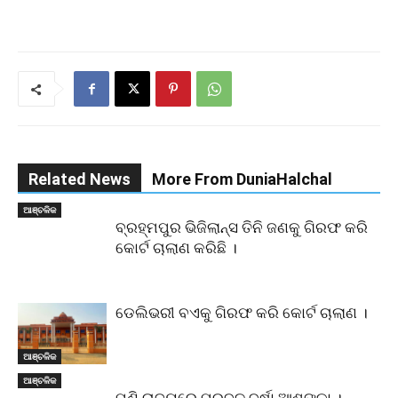
Related News
More From DuniaHalchal
ଆଞ୍ଚଳିକ
ବ୍ରହ୍ମପୁର ଭିଜିଲାନ୍ସ ତିନି ଜଣକୁ ଗିରଫ କରି
କୋର୍ଟ ଚାଲାଣ କରିଛି ।
ଡେଲିଭରୀ ବଏକୁ ଗିରଫ କରି କୋର୍ଟ ଚାଲାଣ ।
ଆଞ୍ଚଳିକ
ଆଞ୍ଚଳିକ