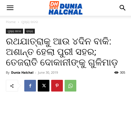
Home
ମୁଖ୍ୟ ଖବର
ମୁଖ୍ୟ ଖବର
ରାଜ୍ୟ
ରଥଯାତ୍ରାକୁ ଆଉ ୪ଦିନ ବାକି:
ଅଶାନ୍ତ ହେଲା ପୁରୀ ସହର;
ତେଜରାତି ଦୋକାନୀଙ୍କୁ ଗୁଳିମାଡ଼
By
Dunia Halchal
-
June 30, 2019
305