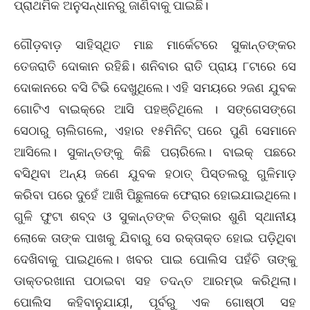
ପ୍ରାଥମିକ ଅନୁସନ୍ଧାନରୁ ଜାଣିବାକୁ ପାଇଛି।
ଗୌଡ଼ବାଡ଼ ସାହିସ୍ଥିତ ମାଛ ମାର୍କେଟରେ ସୁକାନ୍ତଙ୍କର
ତେଜରାତି ଦୋକାନ ରହିଛି। ଶନିବାର ରାତି ପ୍ରାୟ ୮ଟାରେ ସେ
ଦୋକାନରେ ବସି ଟିଭି ଦେଖୁଥିଲେ। ଏହି ସମୟରେ ୨ଜଣ ଯୁବକ
ଗୋଟିଏ ବାଇକ୍‌ରେ ଆସି ପହଞ୍ଚିଥିଲେ । ସଙ୍ଗେସଙ୍ଗେ
ସେଠାରୁ ଚାଲିଗଲେ, ଏହାର ୧୫ମିନିଟ୍‌ ପରେ ପୁଣି ସେମାନେ
ଆସିଲେ। ସୁକାନ୍ତଙ୍କୁ କିଛି ପଚାରିଲେ। ବାଇକ୍‌ ପଛରେ
ବସିଥିବା ଅନ୍ୟ ଜଣେ ଯୁବକ ହଠାତ୍‌ ପିସ୍ତଲରୁ ଗୁଳିମାଡ଼
କରିବା ପରେ ଦୁହେଁ ଆଖି ପିଛୁଳାକେ ଫେରାର ହୋଇଯାଇଥିଲେ।
ଗୁଳି ଫୁଟା ଶବ୍ଦ ଓ ସୁକାନ୍ତଙ୍କ ଚିତ୍କାର ଶୁଣି ସ୍ଥାନୀୟ
ଲୋକେ ତାଙ୍କ ପାଖକୁ ଯିବାରୁ ସେ ରକ୍ତାକ୍ତ ହୋଇ ପଡ଼ିଥିବା
ଦେଖିବାକୁ ପାଇଥିଲେ। ଖବର ପାଇ ପୋଲିସ ପହଁଚି ତାଙ୍କୁ
ଡାକ୍ତରଖାନା ପଠାଇବା ସହ ତଦନ୍ତ ଆରମ୍ଭ କରିଥିଲା।
ପୋଲିସ କହିବାନୁଯାୟୀ, ପୂର୍ବରୁ ଏକ ଗୋଷ୍ଠୀ ସହ