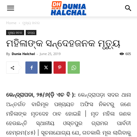
Home
ମୁଖ୍ୟ ଖବର
ମୁଖ୍ୟ ଖବର
ରାଜ୍ୟ
ମହିଳାଙ୍କ ସନ୍ଦେହଜନକ ମୃତ୍ୟୁ
By
Dunia Halchal
-
June 25, 2019
605
କେନ୍ଦ୍ରାପଡା, ୨୫/୬(ଡ଼ି ଏଚ ବି ):
କେନ୍ଦ୍ରାପଡ଼ା ସଦର ଥାନା
ଅନ୍ତର୍ଗତ ବାରିମୂଳ ପଞ୍ଚାୟତ ଅଫିସ ନିକଟରୁ ଜଣେ
ମହିଳାଙ୍କ ମୃତଦେହ ଠାବ ହୋଇଛି | ମୃତ ମହିଳା ଜଣକ
ହେଉଛନ୍ତି ସ୍ଥାନୀୟ ଓସ୍ତପୁର ଗ୍ରାମର ପାର୍ବତୀ
ହେମ୍ରମ(୪୫) | ସୂଚନାଯୋଗ୍ୟ ଯେ, ଗତକାଲି ମୂଲ ଲାଗିବାକୁ