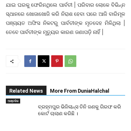
ଯାଇ ଘରକୁ ଫେରିନଥିଲେ ପାର୍ବତୀ | ପରିବାର ଲୋକେ ବିଭିନ୍ନ
ସ୍ଥାନରେ ଖୋଜାଖୋଜି କରି ନିରାଶ ହେବା ପରେ ଆଜି ବାରିମୂଳ
ପଞ୍ଚାୟତ ଅଫିସ ନିକଟରୁ ପାର୍ବତୀଙ୍କ ମୃତଦେହ ମିଳିଥିଲା |
ତେବେ ପାର୍ବତୀଙ୍କ ମୃତ୍ୟୁର କାରଣ ଜଣାପଡ଼ି ନାହିଁ |
Related News
More From DuniaHalchal
ଆଞ୍ଚଳିକ
ବ୍ରହ୍ମପୁର ଭିଜିଲାନ୍ସ ତିନି ଜଣକୁ ଗିରଫ କରି
କୋର୍ଟ ଚାଲାଣ କରିଛି ।