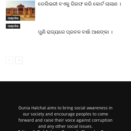
ଡେଲିଭରୀ ବଏକୁ ଗିରଫ କରି କୋର୍ଟ ଚାଲାଣ ।
ଆଞ୍ଚଳିକ
ଆଞ୍ଚଳିକ
ପୁଣି ରାଜ୍ୟରେ ପ୍ରବଳ ବର୍ଷା ଆଶଙ୍କା ।
Dunia Halchal aims to bring social awareness in
our society and encourage peoples to come
forward and raise their voice against corruption
and any other social issues.