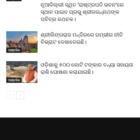
ନୂଆଦିଲ୍ଲୀ ସ୍ଥିତ ‘ରାଷ୍ଟ୍ରପତି ଭବନ’ରେ
ସ୍ଥାନ ପାଇବ ପ୍ରଭୁ ଶ୍ରୀଜଗନ୍ନାଥଙ୍କ
ପବିତ୍ର ରଥଚକ।
ଶ୍ରୀଲିଙ୍ଗରାଜ ମନ୍ଦିରରେ ଗମ୍ଭୀର ନୀତି
ବିଭ୍ରାଟ ଦେଖାଦେଇଛି।
ଆଞ୍ଚଳିକ
ଓଡ଼ିଶାକୁ ୫୦୦ କୋଟି ଟଙ୍କାର ବନ୍ୟା ସହାୟତା
ରାଶି ଘୋଷଣା କରାଯାଇଛି।
ଆଞ୍ଚଳିକ