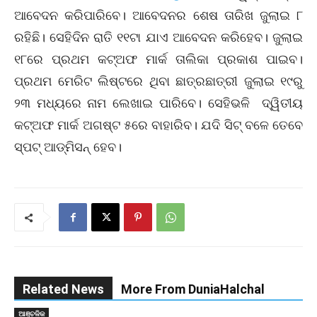
ଆବେଦନ କରିପାରିବେ। ଆବେଦନର ଶେଷ ତାରିଖ ଜୁଲାଇ ୮
ରହିଛି। ସେହିଦିନ ରାତି ୧୧ଟା ଯାଏ ଆବେଦନ କରିହେବ। ଜୁଲାଇ
୧୮ରେ ପ୍ରଥମ କଟ୍‌ଅଫ ମାର୍କ ତାଲିକା ପ୍ରକାଶ ପାଇବ।
ପ୍ରଥମ ମେରିଟ ଲିଷ୍ଟରେ ଥିବା ଛାତ୍ରଛାତ୍ରୀ ଜୁଲାଇ ୧୯ରୁ
୨୩ ମଧ୍ୟରେ ନାମ ଲେଖାଇ ପାରିବେ। ସେହିଭଳି ଦ୍ୱିତୀୟ
କଟ୍‌ଅଫ ମାର୍କ ଅଗଷ୍ଟ ୫ରେ ବାହାରିବ। ଯଦି ସିଟ୍‌ ବଳେ ତେବେ
ସ୍ପଟ୍‌ ଆଡ୍‌ମିସନ୍‌ ହେବ।
Related News
More From DuniaHalchal
ଆଞ୍ଚଳିକ