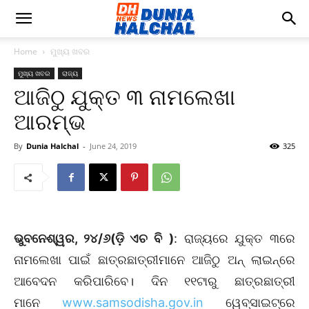
Home
ମୁଖ୍ୟ ଖବର
ମୁଖ୍ୟ ଖବର
ରାଜ୍ୟ
ଆଜିଠୁ ଯୁକ୍ତ ୩ ନାମଲେଖା
ଆରମ୍ଭ
By
Dunia Halchal
-
June 24, 2019
325
ଭୁବନେଶ୍ୱର, ୨୪/୬(ଡ଼ି ଏଚ ବି
)
: ରାଜ୍ୟରେ ଯୁକ୍ତ ୩ରେ
ନାମଲେଖା ପାଇଁ ଛାତ୍ରଛାତ୍ରୀମାନେ ଆଜିଠୁ ଅନ୍‌ ଲାଇନ୍‌ରେ
ଆବେଦନ କରିପାରିବେ। ଦିନ ୧୧ଟାରୁ ଛାତ୍ରଛାତ୍ରୀ
ମାନେ
www.samsodisha.gov.in
ୱେବ୍‌ସାଇଟ୍‌ରେ