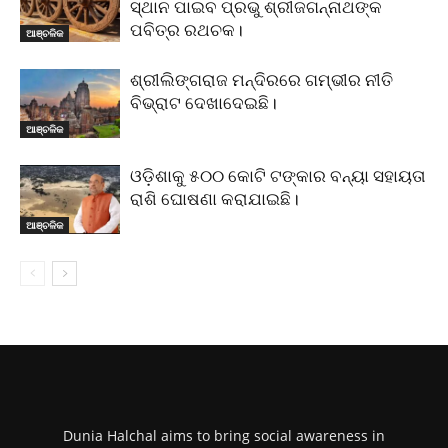
ସ୍ଥାନ ପାଇବ ପ୍ରଭୁ ଶ୍ରୀଜଗନ୍ନାଥଙ୍କ
ପବିତ୍ର ରଥଚକ।
ଆଞ୍ଚଳିକ
ଶ୍ରୀଲିଙ୍ଗରାଜ ମନ୍ଦିରରେ ଗମ୍ଭୀର ନୀତି
ବିଭ୍ରାଟ ଦେଖାଦେଇଛି।
ଆଞ୍ଚଳିକ
ଓଡ଼ିଶାକୁ ୫୦୦ କୋଟି ଟଙ୍କାର ବନ୍ୟା ସହାୟତା
ରାଶି ଘୋଷଣା କରାଯାଇଛି।
ଆଞ୍ଚଳିକ
Dunia Halchal aims to bring social awareness in