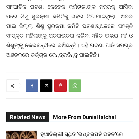
ସାଂଘାତିକ ଘଟଣା କେତେକ କର୍ମଚାରୀଙ୍କ ନଜରକୁ ଆସିବା
ପରେ ଶିଶୁ ସୁରକ୍ଷା କମିଟିକୁ ଖବର ଦିଆଯାଇଥିଲା। ଖବର
ପାଇ ଜିଲ୍ଲା ଶିଶୁ ସୁରକ୍ଷା କମିଟି ଘଟଣାସ୍ଥଳରେ ପହଞ୍ଚି
ସଂପୃକ୍ତ ମହିଳାଙ୍କୁ ପଚରାଉଚରା କରିବା ସହିତ ଉଭୟ ମା’ ଓ
ଶିଶୁଙ୍କୁ ନଜରବନ୍ଦୀରେ ରଖିଛନ୍ତି। ଏହି ଘଟଣା ଆଜି ସମଗ୍ର
ଅଞ୍ଚଳରେ ଚର୍ଚ୍ଚାର କେନ୍ଦ୍ରବିନ୍ଦୁ ପାଲଟିଛି।
Related News
More From DuniaHalchal
ନୂଆଦିଲ୍ଲୀ ସ୍ଥିତ ‘ରାଷ୍ଟ୍ରପତି ଭବନ’ରେ