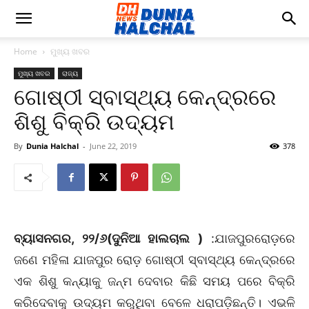
Home
ମୁଖ୍ୟ ଖବର
ମୁଖ୍ୟ ଖବର
ରାଜ୍ୟ
ଗୋଷ୍ଠୀ ସ୍ବାସ୍ଥ୍ୟ କେନ୍ଦ୍ରରେ
ଶିଶୁ ବିକ୍ରି ଉଦ୍ୟମ
By
Dunia Halchal
-
June 22, 2019
378
ବ୍ୟାସନଗର, ୨୨/୬(ଦୁନିଆ ହାଲଚାଲ )
:ଯାଜପୁରରୋଡ଼ରେ
ଜଣେ ମହିଳା ଯାଜପୁର ରୋଡ଼ ଗୋଷ୍ଠୀ ସ୍ବାସ୍ଥ୍ୟ କେନ୍ଦ୍ରରେ
ଏକ ଶିଶୁ କନ୍ୟାକୁ ଜନ୍ମ ଦେବାର କିଛି ସମୟ ପରେ ବିକ୍ରି
କରିଦେବାକୁ ଉଦ୍ୟମ କରୁଥିବା ବେଳେ ଧରାପଡ଼ିଛନ୍ତି। ଏଭଳି