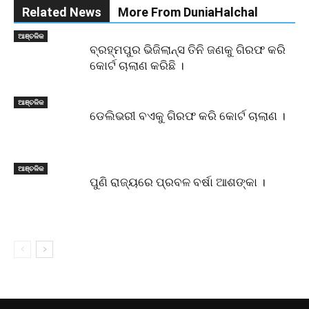
Related News
More From DuniaHalchal
ଆଞ୍ଚଳିକ
ବ୍ରହ୍ମପୁର ଭିଜିଲାନ୍ସ ତିନି ଜଣକୁ ଗିରଫ କରି
କୋର୍ଟ ଚାଲାଣ କରିଛି ।
ଆଞ୍ଚଳିକ
ଡେଲିଭରୀ ବଏକୁ ଗିରଫ କରି କୋର୍ଟ ଚାଲାଣ ।
ଆଞ୍ଚଳିକ
ପୁଣି ରାଜ୍ୟରେ ପ୍ରବଳ ବର୍ଷା ଆଶଙ୍କା ।