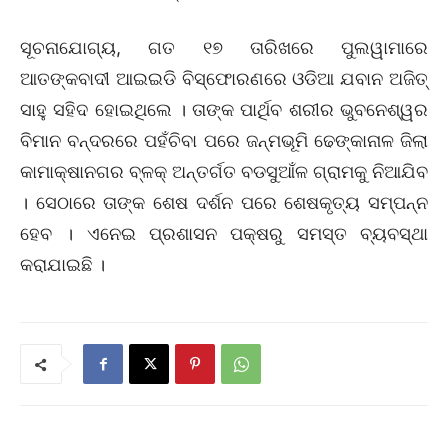
ସୂଚନାଯୋଗ୍ୟ, ଗତ ୧୭ ତାରିଖରେ ପୁଲୱାମାରେ
ଆତଙ୍କବାଦୀ ଆଇଇଡି ବିସ୍ଫୋରଣରେ ଓଡିଆ ଯବାନ ଅଜିତ୍
ସାହୁ ସହିଦ ହୋଇଥିଲେ । ତାଙ୍କ ପାର୍ଥିବ ଶରୀର ଭୁବନେଶ୍ୱର
ବିମାନ ବନ୍ଦରରେ ପହଁଚିବା ପରେ ଜନ୍ମଭୂମି ଢେଙ୍କାନାଳ ଜିଲା
କାମାକ୍ଷାନଗର ବ୍ଳକ୍ ଅନ୍ତର୍ଗତ ବଡସୁଆଁଳ ଗ୍ରାମକୁ ନିଆଯିବ
। ସେଠାରେ ତାଙ୍କ ଶେଷ ଦର୍ଶନ ପରେ ଶେଷକୃତ୍ୟ ସମ୍ପନ୍ନ
ହେବ । ଏନେଇ ପ୍ରଶାସନ ପକ୍ଷରୁ ସମସ୍ତ ବ୍ୟବସ୍ଥା
କରାଯାଇଛି ।