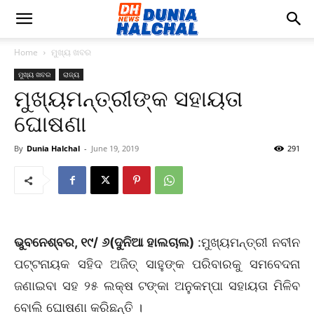
Home
ମୁଖ୍ୟ ଖବର
ମୁଖ୍ୟ ଖବର
ରାଜ୍ୟ
ମୁଖ୍ୟମନ୍ତ୍ରୀଙ୍କ ସହାୟତା
ଘୋଷଣା
By
Dunia Halchal
-
June 19, 2019
291
ଭୁବନେଶ୍ବର, ୧୯/ ୬(ଦୁନିଆ ହାଲଚାଲ)
:ମୁଖ୍ୟମନ୍ତ୍ରୀ ନବୀନ
ପଟ୍ଟନାୟକ ସହିଦ ଅଜିତ୍ ସାହୁଙ୍କ ପରିବାରକୁ ସମବେଦନା
ଜଣାଇବା ସହ ୨୫ ଲକ୍ଷ ଟଙ୍କା ଅନୁକମ୍ପା ସହାୟତା ମିଳିବ
ବୋଲି ଘୋଷଣା କରିଛନ୍ତି ।