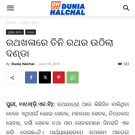
Home
ମୁଖ୍ୟ ଖବର
ମୁଖ୍ୟ ଖବର
ରାଜ୍ୟ
ରଥଖଳାରେ ତିନି ରଥର ଉଠିଲା
ଦଣ୍ଡା
By
Dunia Halchal
-
June 16, 2019
323
ପୁରୀ, ୧୬/୬(ଡ଼ି.ଏଚ.ବି):
ରଥଯାତ୍ରା ଆଉ କିଛିଦିନ ବାକିଥିବା
ବେଳେ ଏଥିପାଇଁ ଭୋଇ ସେବକ, ମହାରଣା ସେବକ, ଚିତ୍ରକର
ସେବକ, ଦର୍ଜୀ ସେବକ ତଥା ଓଝା ସେବକମାନେ ଦିନରାତି ଏକ
କରି ଦେଇଛନ୍ତି। ପର୍ଯ୍ୟାୟକ୍ରମେ ରଥକାମ ଆଗେଇ