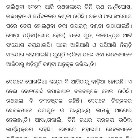
ଚାଲିଥିବା ବେଳେ ଆଜି ରଥଖଳାରେ ତିନି ରଥ ନନ୍ଦିଘୋଷ,
ତାଳଧ୍ବଜ ଓ ଦର୍ପଦଳନର ଦଣ୍ଡା ଉଠିଛି। ଚକ ଓ ଅଖ ସଂଯୋଗ
ପରେ ଡେରା ହୋଇଥିବା ଚକା ଉପରକୁ ଦଣ୍ଡା ଉଠାଯାଇଛି।
ମୋଡ଼ା ପଡ଼ିବା(ଖୋପ ହେବା) ପରେ ଗୁଜ, ଜଳଯନ୍ତ୍ର ଆଦି
ସଂଯୋଗ କରାଯାଇଛି। ପରେ ଆଗିଆଣି ଓ ପଛିଆଣି ନିରାଡ଼ି
ସଂଯୋଗ କରାଯାଇଛି। ଗୁଣ୍ଠି ଲାଗିବା ପରେ ଓଝା ସେବକମାନେ
ଆଜିଠାରୁ ଖଡ଼ିମୁହଁ କଣ୍ଟା ଅନୁକୂଳ କରିଛନ୍ତି।
ସେପଟେ ପୋଖରିଆ କଣ୍ଟା ବି ଆଜିଠାରୁ ବାଡ଼ିଆ ହୋଇଛି। ଏ
ନେଇ ଦୋଳବେଦି କମାରଶାଳ ଚଳଚଞ୍ଚଳ ହୋଇ ଉଠିଛି।
ରଥଖଳା ବି ଚଳଚଞ୍ଚଳ ରହିଛି। ସେପଟେ ଚିତ୍ରକର
ସେବକମାନେ ପଟାଗୁଜ ଓ ଅନ୍ୟାନ୍ୟ କାମକୁ ଆଗେଇ
ନେଇଛନ୍ତି। ଆସନ୍ତାକାଲି, ତିନି ରଥର ଗରଗରା ଉଠିବା
କାର୍ଯ୍ୟକ୍ରମ ରହିଛି। ସେପଟେ ମହାରଣା ସେବକମାନେ