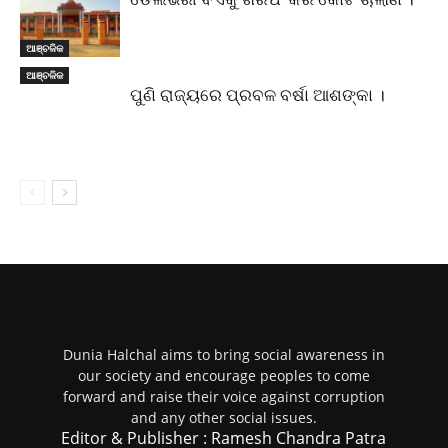
ଆଞ୍ଚଳିକ
ଆଞ୍ଚଳିକ
ପୁଣି ରାଜ୍ୟରେ ପ୍ରବଳ ବର୍ଷା ଆଶଙ୍କା ।
Dunia Halchal aims to bring social awareness in
our society and encourage peoples to come
forward and raise their voice against corruption
and any other social issues.
Editor & Publisher : Ramesh Chandra Patra