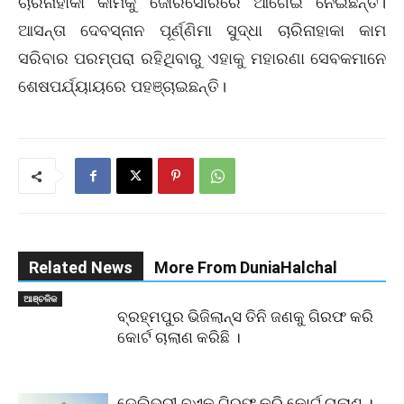
ଚାରିନାହାକା କାମକୁ ଜୋରସୋରରେ ଆଗେଇ ନେଇଛନ୍ତି।
ଆସନ୍ତା ଦେବସ୍ନାନ ପୂର୍ଣ୍ଣିମା ସୁଦ୍ଧା ଚାରିନାହାକା କାମ
ସରିବାର ପରମ୍ପରା ରହିଥିବାରୁ ଏହାକୁ ମହାରଣା ସେବକମାନେ
ଶେଷପର୍ଯ୍ୟାୟରେ ପହଞ୍ଚାଇଛନ୍ତି।
Related News
More From DuniaHalchal
ଆଞ୍ଚଳିକ
ବ୍ରହ୍ମପୁର ଭିଜିଲାନ୍ସ ତିନି ଜଣକୁ ଗିରଫ କରି
କୋର୍ଟ ଚାଲାଣ କରିଛି ।
ଡେଲିଭରୀ ବଏକୁ ଗିରଫ କରି କୋର୍ଟ ଚାଲାଣ ।