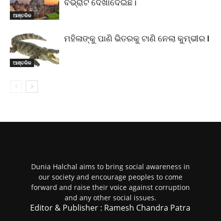
ବିଭ୍ରାଟ ଦେଖାଦେଇଛି।
ଆଞ୍ଚଳିକ
ମହିଳାଙ୍କୁ ପାଣି ଭିତରକୁ ଟାଣି ନେଲା କୁମ୍ଭୀର l
ଆଞ୍ଚଳିକ
Dunia Halchal aims to bring social awareness in
our society and encourage peoples to come
forward and raise their voice against corruption
and any other social issues.
Editor & Publisher : Ramesh Chandra Patra