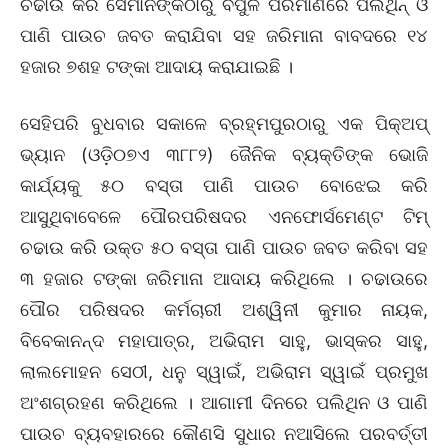
ଚଢାଉ କରି ସେମାନଙ୍କଠାରୁ ବିପୁଳ ପରିମାଣରେ ପଲିଥିନ୍ ଓ
ପାଣି ପାଉଚ ଜବତ କରାଯିବା ସହ ଜରିମାନା ବାବଦରେ ୧୪
ହଜାର ୭ଶହ ଟଙ୍କା ଆଦାୟ କରାଯାଇଛି ।
ସେହିପରି ବୁଧବାର ସକାଳେ ବ୍ରହ୍ମପୁରଠାରୁ ଏକ ପିକ୍ଅପ୍
ଭ୍ୟାନ (ଓଡ଼ି୦୭ଏ ୩୮୮୨) ଜୈନିକ ବ୍ୟକ୍ତିଙ୍କ ଭୋଜି
କାର୍ଯ୍ୟକୁ ୫୦ ବସ୍ତା ପାଣି ପାଉଚ ବୋଝେଇ କରି
ଆସୁଥିବାବେଳେ ପୌରପରିଷଦର ଏନଫୋର୍ସମେଣ୍ଟ ଟିମ୍
ଚଢାଉ କରି ଉକ୍ତ ୫୦ ବସ୍ତା ପାଣି ପାଉଚ ଜବତ କରିବା ସହ
୩ ହଜାର ଟଙ୍କା ଜରିମାନା ଆଦାୟ କରିଥିଲେ । ଚଢାଉରେ
ପୌର ପରିଷଦର କର୍ମଚାରୀ ଅଶ୍ୱିନୀ କୁମାର ନାୟକ,
ବିବେକାନନ୍ଦ ମହାପାତ୍ର, ଅଭିରାମ ସାହୁ, ଭାସ୍କର ସାହୁ,
ଲାଲମୋହନ ସେଠୀ, ଧନୁ ସ୍ୱାଇଁ, ଅଭିରାମ ସ୍ୱାଇଁ ପ୍ରମୁଖ
ଅଂଶଗ୍ରହଣ କରିଥିଲେ । ଆଗାମୀ ଦିନରେ ପଲିଥିନ ଓ ପାଣି
ପାଉଚ ବ୍ୟବହାରରେ କୌଣସି ସୁଧାର ନଆସିଲେ ପରବର୍ତ୍ତୀ