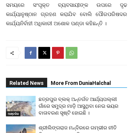
ସମୟରେ ସଂପୃକ୍ତ ବ୍ୟବସାୟୀଙ୍କ ଉପରେ ଦୃଢ
କାର୍ଯ୍ୟାନୁଷ୍ଠାନ ଗ୍ରହଣ କରାଯିବ ବୋଲି ପୌରପରିଷଦର
କାର୍ଯ୍ୟନିର୍ବାହୀ ଅଧିକାରୀ ଅଶୋକ ପଣ୍ଡା କହିଛନ୍ତି ।
Related News
More From DuniaHalchal
ଛତ୍ରପୁର ବ୍ଲକ୍ ଅନ୍ତର୍ଗତ ଆର୍ଯ୍ୟପଲ୍ଲୀ
ଗାଁରେ ସମୁଦ୍ର ମାଡ଼ି ଆସୁଥିବା ନେଇ ଭୟର
ବାତାବରଣ ସୃଷ୍ଟି ହୋଇଛି ।
ଆଞ୍ଚଳିକ
ଶ୍ରୀଲିଙ୍ଗରାଜ ମନ୍ଦିରରେ ଗମ୍ଭୀର ନୀତି