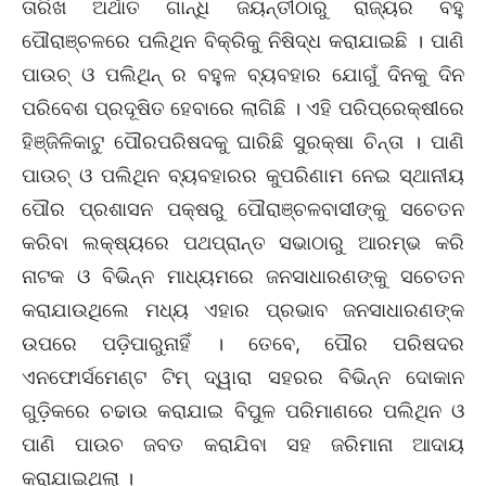
ତାରିଖ ଅର୍ଥାତ ଗାନ୍ଧି ଜୟନ୍ତୀଠାରୁ ରାଜ୍ୟର ବହୁ
ପୌରାଞ୍ଚଳରେ ପଲିଥିନ ବିକ୍ରିକୁ ନିଷିଦ୍ଧ କରାଯାଇଛି । ପାଣି
ପାଉଚ୍ ଓ ପଲିଥିନ୍ ର ବହୁଳ ବ୍ୟବହାର ଯୋଗୁଁ ଦିନକୁ ଦିନ
ପରିବେଶ ପ୍ରଦୂଷିତ ହେବାରେ ଲାଗିଛି । ଏହି ପରିପ୍ରେକ୍ଷୀରେ
ହିଞ୍ଜିଳିକାଟୁ ପୌରପରିଷଦକୁ ଘାରିଛି ସୁରକ୍ଷା ଚିନ୍ତା । ପାଣି
ପାଉଚ୍ ଓ ପଲିଥିନ ବ୍ୟବହାରର କୁପରିଣାମ ନେଇ ସ୍ଥାନୀୟ
ପୌର ପ୍ରଶାସନ ପକ୍ଷରୁ ପୌରାଞ୍ଚଳବାସୀଙ୍କୁ ସଚେତନ
କରିବା ଲକ୍ଷ୍ୟରେ ପଥପ୍ରାନ୍ତ ସଭାଠାରୁ ଆରମ୍ଭ କରି
ନାଟକ ଓ ବିଭିନ୍ନ ମାଧ୍ୟମରେ ଜନସାଧାରଣଙ୍କୁ ସଚେତନ
କରାଯାଉଥିଲେ ମଧ୍ୟ ଏହାର ପ୍ରଭାବ ଜନସାଧାରଣଙ୍କ
ଉପରେ ପଡ଼ିପାରୁନାହିଁ । ତେବେ, ପୌର ପରିଷଦର
ଏନଫୋର୍ସମେଣ୍ଟ ଟିମ୍ ଦ୍ୱାରା ସହରର ବିଭିନ୍ନ ଦୋକାନ
ଗୁଡ଼ିକରେ ଚଢାଉ କରାଯାଇ ବିପୁଳ ପରିମାଣରେ ପଲିଥିନ ଓ
ପାଣି ପାଉଚ ଜବତ କରାଯିବା ସହ ଜରିମାନା ଆଦାୟ
କରାଯାଇଥିଲା ।