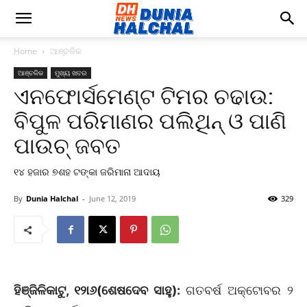
Home
ଆଞ୍ଚଳିକ
ଆଞ୍ଚଳିକ
ମୁଖ୍ୟ ଖବର
ଏନଫୋର୍ସମେଣ୍ଟ ଟିମର ଚଢାଉ:
ବିପୁଳ ପରିମାଣର ପଲିଥିନ୍ ଓ ପାଣି
ପାଉଚ୍ ଜବତ
୧୪ ହଜାର ୭ଶହ ଟଙ୍କା ଜରିମାନା ଆଦାୟ
By
Dunia Halchal
-
June 12, 2019
329
ହିଞ୍ଜିଳିକାଟୁ, ୧୨ା୬(ଶେଷଦେବ ସାହୁ):
ଗତବର୍ଷ ଅକ୍ଟୋବର ୨