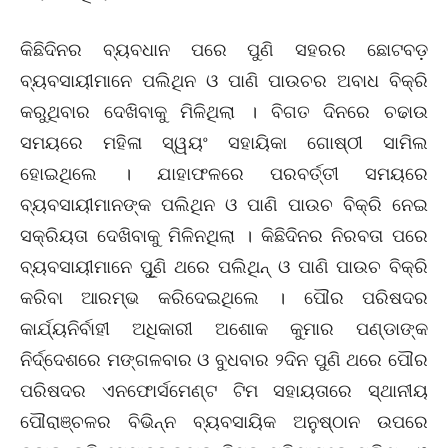
କିଛିଦିନର ବ୍ୟବଧାନ ପରେ ପୁଣି ସହରର ଛୋଟବଡ଼
ବ୍ୟବସାୟୀମାନେ ପଲିଥିନ ଓ ପାଣି ପାଉଚର ଅବାଧ ବିକ୍ରି
କରୁଥିବାର ଦେଖିବାକୁ ମିଳିଥିଲା । ବିଗତ ଦିନରେ ଚଢାଉ
ସମୟରେ ମହିଳା ସ୍ୱୟଂ ସହାୟିକା ଗୋଷ୍ଠୀ ସାମିଲ
ହୋଇଥିଲେ । ଯାହାଫଳରେ ପରବର୍ତ୍ତୀ ସମୟରେ
ବ୍ୟବସାୟୀମାନଙ୍କ ପଲିଥିନ ଓ ପାଣି ପାଉଚ ବିକ୍ରି ନେଇ
ସକ୍ରିୟତା ଦେଖିବାକୁ ମିଳିନଥିଲା । କିଛିଦିନର ନିରବତା ପରେ
ବ୍ୟବସାୟୀମାନେ ପୁୂଣି ଥରେ ପଲିଥିନ୍ ଓ ପାଣି ପାଉଚ ବିକ୍ରି
କରିବା ଆରମ୍ଭ କରିଦେଇଥିଲେ । ପୌର ପରିଷଦର
କାର୍ଯ୍ୟନିର୍ବାହୀ ଅଧିକାରୀ ଅଶୋକ କୁମାର ପଣ୍ଡାଙ୍କ
ନିର୍ଦ୍ଦେଶରେ ମଙ୍ଗଳବାର ଓ ବୁଧବାର ୨ଦିନ ପୁଣି ଥରେ ପୌର
ପରିଷଦର ଏନଫୋର୍ସମେଣ୍ଟ ଟିମ ସହାୟତାରେ ସ୍ଥାନୀୟ
ପୌରାଞ୍ଚଳର ବିଭିନ୍ନ ବ୍ୟବସାୟିକ ଅନୁଷ୍ଠାନ ଉପରେ