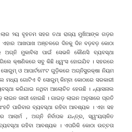
୍ଲାର ୨ୟ ବୃହତମ ସହର ତଥା ରାଜ୍ୟ ମୁଖିଆଙ୍କ ଗଡ଼ର
ବଂ ଏହାର ଆଖପାଖ ଅଞ୍ଚଳରେ ଦିନକୁ ଦିନ ବଡ଼ବଡ଼ କୋଠା
ରେ ଅଗ୍ନି ମୁକାବିଲା ପାଇଁ ସେଭଳି କୌଣସି ବ୍ୟବସ୍ଥା
ଗିଲେ କ୍ଷଣିକରେ ସବୁ କିଛି ଧ୍ୱଂସ ହୋଇଯିବ । ସହରରେ
। ସୋରୁମ୍ ଓ ଆପାର୍ଟମେଂଟ ଗୁଡ଼ିକରେ ଅଗ୍ନିସୁରକ୍ଷା ନିୟମ
ଲେ ମଧ୍ୟ ଗୋଟିଏ ବି ସୋରୁମ୍ କିମ୍ବା କୋଠାରେ ସରକାରୀ
୍ୟବସ୍ଥା କରିଯାଇ ନଥିବା ଆଲୋଚିତ ହେଉଛି । ନ୍ୟାସନାଲ
ାଇଡ଼ ଲାଇନ ଜାରୀ ହୋଇଛି । ଗାଇଡ଼ ଲାଇନ ଅନୁସାରେ ପ୍ରତି
ପଂହଚି ପାରିବାର ବ୍ୟବସ୍ଥା ରହିବା ଆବଶ୍ୟକ । ଏହା ସହ
ଲାର୍ମ , ଅଗ୍ନି ନିର୍ବାପକ ଯନ୍ତ୍ର, ସ୍ୱଂୟଚାଳିତ
ଟ ବ୍ୟବସ୍ଥା ରହିବା ଆବଶ୍ୟକ । ଏପରିକି କୋଠା ଉଚ୍ଚତା