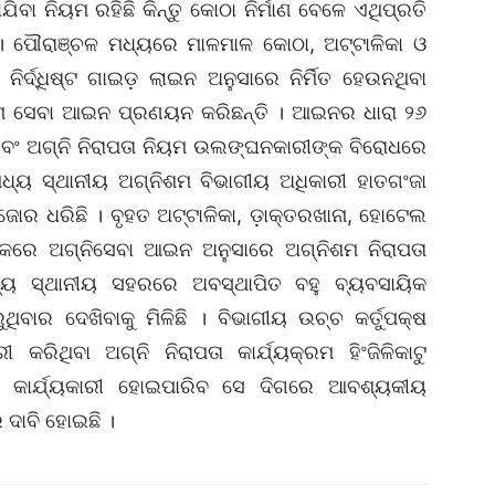
ଯିବା ନିୟମ ରହିଛି କିନ୍ତୁ କୋଠା ନିର୍ମାଣ ବେଳେ ଏଥିପ୍ରତି
 । ପୌରାଞ୍ଚଳ ମଧ୍ୟରେ ମାଳମାଳ କୋଠା, ଅଟ୍ଟାଳିକା ଓ
ନିର୍ଦ୍ଧିଷ୍ଟ ଗାଇଡ଼ ଲାଇନ ଅନୁସାରେ ନିର୍ମିତ ହେଉନଥିବା
ନିଶମ ସେବା ଆଇନ ପ୍ରଣୟନ କରିଛନ୍ତି । ଆଇନର ଧାରା ୨୬
କ ଏବଂ ଅଗ୍ନି ନିରାପତା ନିୟମ ଉଲଙ୍ଘନକାରୀଙ୍କ ବିରୋଧରେ
 ମଧ୍ୟ ସ୍ଥାନୀୟ ଅଗ୍ନିଶମ ବିଭାଗୀୟ ଅଧିକାରୀ ହାତଗଂଜା
ଜୋର ଧରିଛି । ବୃହତ ଅଟ୍ଟାଳିକା, ଡ଼ାକ୍ତରଖାନା, ହୋଟେଲ
଼ିକରେ ଅଗ୍ନିସେବା ଆଇନ ଅନୁସାରେ ଅଗ୍ନିଶମ ନିରାପତା
୍ୟ ସ୍ଥାନୀୟ ସହରରେ ଅବସ୍ଥାପିତ ବହୁ ବ୍ୟବସାୟିକ
ିବାର ଦେଖିବାକୁ ମିଳିଛି । ବିଭାଗୀୟ ଉଚ୍ଚ କର୍ତୁପକ୍ଷ
କରିଥିବା ଅଗ୍ନି ନିରାପତା କାର୍ଯ୍ୟକ୍ରମ ହିଂଜିଳିକାଟୁ
କାର୍ଯ୍ୟକାରୀ ହୋଇପାରିବ ସେ ଦିଗରେ ଆବଶ୍ୟକୀୟ
 ଦାବି ହୋଇଛି ।