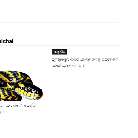
lchal
ଆଞ୍ଚଳିକ
ବ୍ରହ୍ମପୁର ଭିଜିଲାନ୍ସ ତିନି ଜଣକୁ ଗିରଫ କରି
କୋର୍ଟ ଚାଲାଣ କରିଛି ।
ୁଡ଼ାରେ ମାଆ ଓ ୭ ବର୍ଷର
ୁ ।