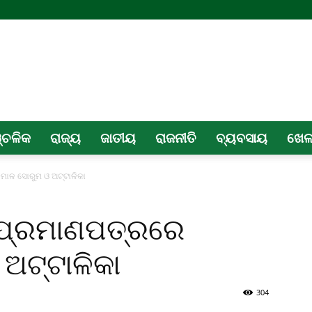
୍ଚଳିକ
ରାଜ୍ୟ
ଜାତୀୟ
ରାଜନୀତି
ବ୍ୟବସାୟ
ଖେ
ଳମାଳ ସୋରୁମ ଓ ଅଟ୍ଟାଳିକା
ା ପ୍ରମାଣପତ୍ରରେ
ଅଟ୍ଟାଳିକା
304