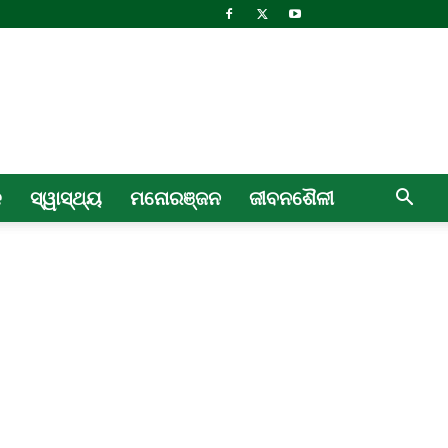
ଳ
ସ୍ୱାସ୍ଥ୍ୟ
ମନୋରଞ୍ଜନ
ଜୀବନଶୈଳୀ