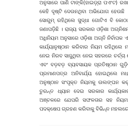
ଅନୁସାରେ ପାଣି ଟାଙ୍କି(ହାଇଡ଼୍ରା ପଏଂଟ) ରଖା
କେହି ଦୃଷ୍ଟି ଦେଉନଥିବା ଅଭିଯୋଗ ହେଉଛି
ସୋରୁମ୍ ରହିଥିଲେ ସୁଦ୍ଧା ଗୋଟିଏ ବି କୋଠା 
ଜଣାପଡ଼ିଛି । ରାଜ୍ୟ ସରକାର ଓଡ଼ିଶା ଅଗ୍
ଅଧିନିୟମ ଅନୁସାରେ ଓଡ଼ିଶା ଅଗ୍ନି ନିର୍ବାପ
କାର୍ଯ୍ୟାନୁଷ୍ଠାନ କରିବାର ନିୟମ ରହିଥିଲେ
ନେଇ ନିରବ ସାଜୁଥିବା ନେଇ ସହରରେ ଚର୍ଚ୍ଚା 
ଏବଂ ବଡ଼ବଡ଼ ବ୍ୟବସାୟକ ପ୍ରତିଷ୍ଠାନ ଗୁଡ
ପ୍ରମାଣପତ୍ର ଅନିବାର୍ଯ୍ୟ ହୋଇଥିଲେ ମଧ
ଅନୁଷ୍ଠାନ ସଂପୃକ୍ତ ନିୟମକୁ ଉଲଙ୍ଘନ କରୁଥ
ତୁରନ୍ତ ଧ୍ୟାନ ଦେଇ ସରକାର କାର୍ଯ୍ୟକାରୀ 
ଅଞ୍ଚଳରେ ଯେପରି ସଫଳତାର ସହ ନିୟମ 
ପଦକ୍ଷେପ ଗ୍ରହଣ କରିବାକୁ ବିଭିନ୍ନ ମହଲରେ