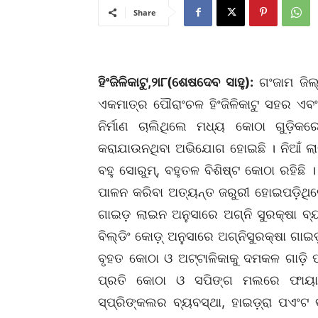
Share
ହିଂଜିଳିକାଟୁ,୨ା୮(ଶେଷଦେବ ସାହୁ):
ଗଂଜାମ ଜିଲ
ଏକମାତ୍ର ପୌରାଂଚଳ ହିଂଜିଳିକାଟୁ ସହର ଏ
ନିର୍ମାଣ ଚାଲିଥିଲେ ମଧ୍ୟ କୋଠା ଗୁଡ଼ିକ
କରାଯାଉନଥିବା ଅଭିଯୋଗ ହୋଇଛି । ନିଆଁ ଲା
ବହୁ ସୋରୁମ୍, ବହୁତଳ ବିଶିଷ୍ଟ କୋଠା ରହିଛି 
ପାଳନ କରିବା ଅତ୍ୟନ୍ତ ଜରୁରୀ ହୋଇପଡ଼ିଥି
ଗାଇଡ଼ ଲାଇନ ଅନୁସାରେ ଅଗ୍ନି ସୁରକ୍ଷା ବ
ବିଲ୍ଡିଂ କୋଡ଼୍ ଅନୁସାରେ ଅଗ୍ନିସୁରକ୍ଷା ଗ
ବୃହତ କୋଠା ଓ ଅଟ୍ଟାଳିକାକୁ ଦମକଳ ଗାଡ଼ି 
ପ୍ରତି କୋଠା ଓ ସପିଙ୍ଗ ମଲରେ ଫାୟାର ଆ
ସ୍ପ୍ରିଙ୍କଲର ବ୍ୟବସ୍ଥା, ହାଇଡ଼୍ରା ପଏଂ