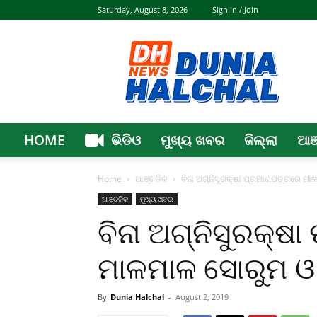
Saturday, August 8, 2026
Sign in / Join
Dunia
Halchal
HOME
ଭିଡିଓ
ମୁଖ୍ୟ ଖବର
ଜିଲ୍ଲା
ଆଞ
Home
ଆଞ୍ଚଳିକ
ବିନା ଅଗ୍ନିସୁରକ୍ଷା ପ୍ରମାଣପତ୍ରରେ ମା
ଆଞ୍ଚଳିକ
ମୁଖ୍ୟ ଖବର
ବିନା ଅଗ୍ନିସୁରକ୍ଷ
ମାଳମାଳ ସୋରୁମ ଓ 
By
Dunia Halchal
-
August 2, 2019