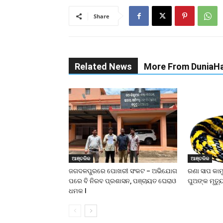
Share
Related News
More From DuniaHa
ଆଞ୍ଚଳିକ
ଆଞ୍ଚଳିକ
ଜଗଦଳପୁରରେ ପୋଖରୀ ସଂକଟ – ଅଭିଯୋଗ
ରଣା ସାପ କାମ
ପରେ ବି ନିରବ ପ୍ରଶାସନ, ପଞ୍ଚାୟତ ଘେରାଓ
ପୁଅଙ୍କ ମୃତ୍ୟ
ଧମକ l